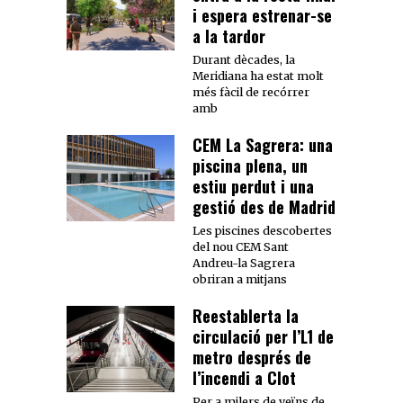
i espera estrenar-se
a la tardor
Durant dècades, la
Meridiana ha estat molt
més fàcil de recórrer
amb
CEM La Sagrera: una
piscina plena, un
estiu perdut i una
gestió des de Madrid
Les piscines descobertes
del nou CEM Sant
Andreu-la Sagrera
obriran a mitjans
Reestablerta la
circulació per l’L1 de
metro després de
l’incendi a Clot
Per a milers de veïns de