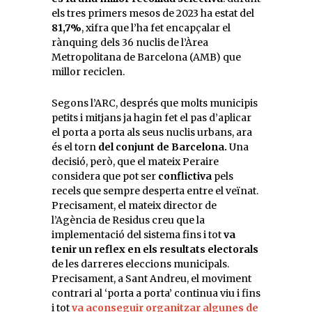
els tres primers mesos de 2023 ha estat del
81,7%
, xifra que l’ha fet encapçalar el
rànquing dels 36 nuclis de l’Àrea
Metropolitana de Barcelona (AMB) que
millor reciclen.
Segons l’ARC, després que molts municipis
petits i mitjans ja hagin fet el pas d’aplicar
el porta a porta als seus nuclis urbans, ara
és el torn
del conjunt de Barcelona.
Una
decisió, però, que el mateix Peraire
considera que pot ser
conflictiva
pels
recels que sempre desperta entre el veïnat.
Precisament, el mateix director de
l’Agència de Residus creu que la
implementació del sistema fins i tot
va
tenir un reflex en els resultats electorals
de les darreres eleccions municipals.
Precisament, a Sant Andreu, el moviment
contrari al ‘porta a porta’ continua viu i fins
i tot
va aconseguir organitzar algunes de