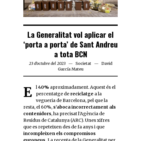
La Generalitat vol aplicar el
‘porta a porta’ de Sant Andreu
a tota BCN
23 d'octubre del 2023
Societat
David
García Mateu
El
40%
aproximadament. Aquest és el
percentatge de
reciclatge
a la
vegueria de Barcelona, pel que la
resta, el 60%,
s’aboca incorrectament als
contenidors
, ha precisat l’Agència de
Residus de Catalunya (ARC). Unes xifres
que es repeteixen des de fa anys i que
incompleixen els compromisos
europeus.
La recepta de la Generalitat per