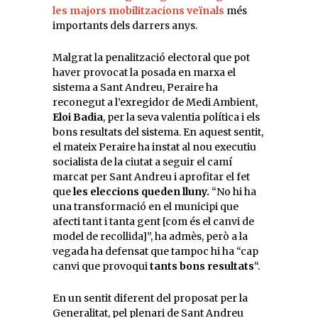
les majors mobilitzacions veïnals
més
importants dels darrers anys.
Malgrat la penalització electoral que pot
haver provocat la posada en marxa el
sistema a Sant Andreu, Peraire ha
reconegut a l’exregidor de Medi Ambient,
Eloi Badia
, per la seva valentia política i els
bons resultats del sistema. En aquest sentit,
el mateix Peraire ha instat al nou executiu
socialista de la ciutat a seguir el camí
marcat per Sant Andreu i aprofitar el fet
que
les eleccions queden lluny.
“No hi ha
una transformació en el municipi que
afecti tant i tanta gent [com és el canvi de
model de recollida]”, ha admès, però a la
vegada ha defensat que tampoc hi ha “cap
canvi que provoqui
tants bons resultats
“.
En un sentit diferent del proposat per la
Generalitat, pel plenari de Sant Andreu