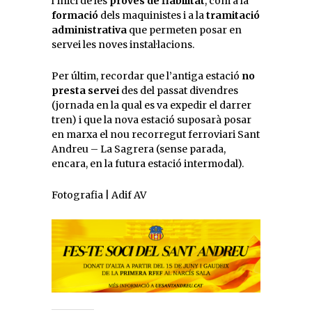
l’inici de les
proves de fiabilitat
, com a la
formació
dels maquinistes i a la
tramitació
administrativa
que permeten posar en
servei les noves instal·lacions.
Per últim, recordar que l’antiga estació
no
presta servei
des del passat divendres
(jornada en la qual es va expedir el darrer
tren) i que la nova estació suposarà posar
en marxa el nou recorregut ferroviari Sant
Andreu – La Sagrera (sense parada,
encara, en la futura estació intermodal).
Fotografia | Adif AV