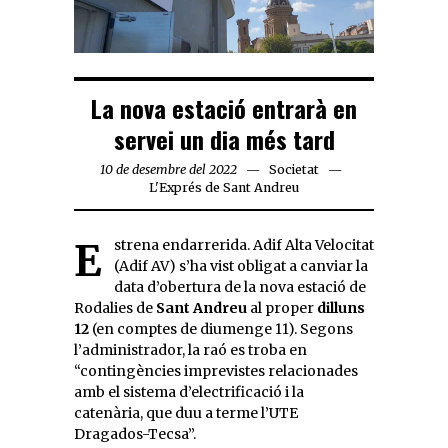
La nova estació entrarà en
servei un dia més tard
10 de desembre del 2022
Societat
L'Exprés de Sant Andreu
Estrena endarrerida. Adif Alta Velocitat
(Adif AV) s’ha vist obligat a canviar la
data d’obertura de la nova estació de
Rodalies de
Sant Andreu
al proper
dilluns
12
(en comptes de diumenge 11). Segons
l’administrador, la raó es troba en
“contingències imprevistes relacionades
amb el sistema d’electrificació i la
catenària, que duu a terme l’UTE
Dragados-Tecsa”.