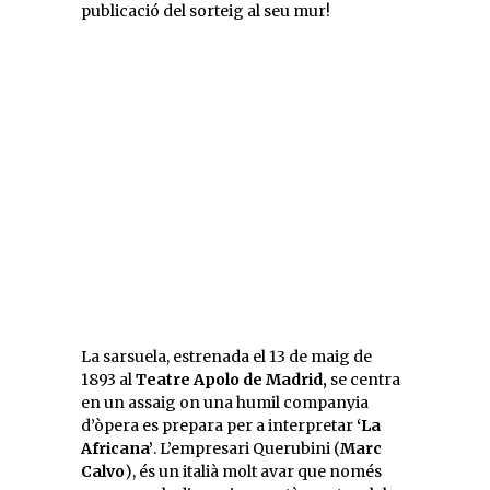
publicació del sorteig al seu mur!
La sarsuela, estrenada el 13 de maig de
1893 al
Teatre Apolo de Madrid,
se centra
en un assaig on una humil companyia
d’òpera es prepara per a interpretar
‘La
Africana’
. L’empresari Querubini (
Marc
Calvo
), és un italià molt avar que només