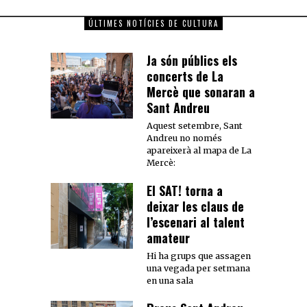
ÚLTIMES NOTÍCIES DE CULTURA
Ja són públics els
concerts de La
Mercè que sonaran a
Sant Andreu
Aquest setembre, Sant
Andreu no només
apareixerà al mapa de La
Mercè:
El SAT! torna a
deixar les claus de
l’escenari al talent
amateur
Hi ha grups que assagen
una vegada per setmana
en una sala