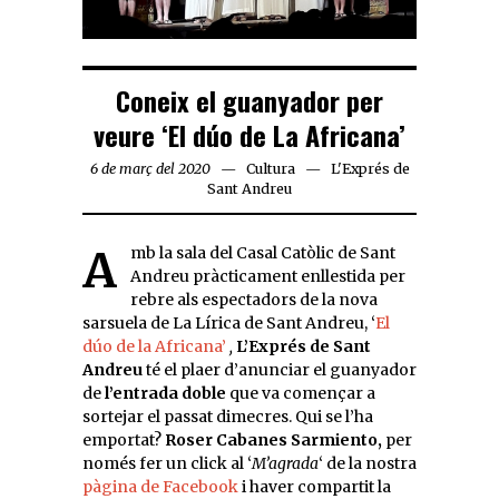
Coneix el guanyador per
veure ‘El dúo de La Africana’
6 de març del 2020
Cultura
L'Exprés de
Sant Andreu
Amb la sala del Casal Catòlic de Sant
Andreu pràcticament enllestida per
rebre als espectadors de la nova
sarsuela de La Lírica de Sant Andreu, ‘
El
dúo de la Africana’
,
L’Exprés de Sant
Andreu
té el plaer d’anunciar el guanyador
de
l’entrada
doble
que va començar a
sortejar el passat dimecres. Qui se l’ha
emportat?
Roser Cabanes Sarmiento
,
per
només fer un click al ‘
M’agrada
‘ de la nostra
pàgina de Facebook
i haver compartit la