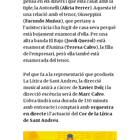
pensa en els diners i que està casat amb la
tiple, la Antonelli (
Alicia Ferrer
). Aquesta té
una relació amb el tenor, Giuseppini
(
Facundo Muñoz
), que pertany a
l’aristocràcia i ha fugit de casa seva perquè
està bojament enamorat d’ella. Per una
altra banda El Bajo (
Jordi Querol
) està
enamorat d’Amina (
Teresa Calvo
), la filla
de l’empresari, però ella també està
enamorada del tenor.
Pel que fa a la representació que produeix
La Lírica de Sant Andreu, la direcció
musical anirà a càrrec de
Xavier Dolç
i la
direcció escència serà de
Marc Calvo
.
L’obra tindrà una durada de 130 minuts
amb entreacte i comptarà amb
orquestra
en directe
i l’actuació del
Cor de la Lírica
de Sant Andreu
.