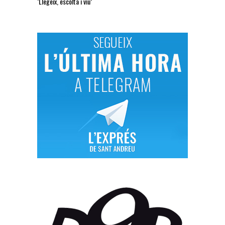
‘Llegeix, escolta i viu’