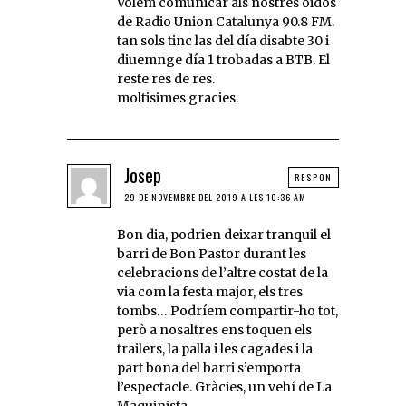
Volem comunicar als nostres oidos
de Radio Union Catalunya 90.8 FM.
tan sols tinc las del día disabte 30 i
diuemnge día 1 trobadas a BTB. El
reste res de res.
moltisimes gracies.
Josep
RESPON
29 DE NOVEMBRE DEL 2019 A LES 10:36 AM
Bon dia, podrien deixar tranquil el
barri de Bon Pastor durant les
celebracions de l’altre costat de la
via com la festa major, els tres
tombs… Podríem compartir-ho tot,
però a nosaltres ens toquen els
trailers, la palla i les cagades i la
part bona del barri s’emporta
l’espectacle. Gràcies, un vehí de La
Maquinista.