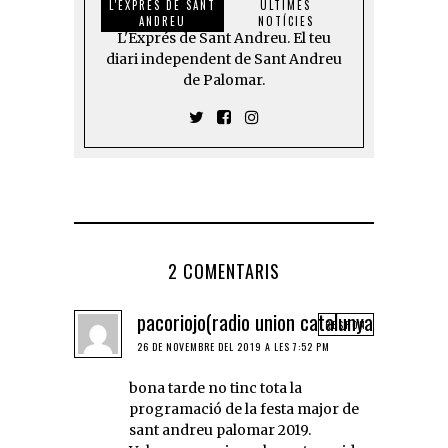
L'EXPRÉS DE SANT
ÚLTIMES
ANDREU
NOTÍCIES
L'Exprés de Sant Andreu. El teu
diari independent de Sant Andreu
de Palomar.
2 COMENTARIS
pacoriojo(radio union catalunya
RESPON
26 DE NOVEMBRE DEL 2019 A LES 7:52 PM
bona tarde no tinc tota la
programació de la festa major de
sant andreu palomar 2019.