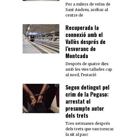
Per a milers de veïns de
Sant Andreu, arribar al
centre de
Recuperada la
connexió amb el
Vallès després de
l’esvoranc de
Montcada
Després de quatre dies
amb les vies tallades cap
al nord, l’estació
Segon detingut pel
crim de la Pegaso:
arrestat el
presumpte autor
dels trets
Tres setmanes després
dels trets que van trencar
la nit al parc