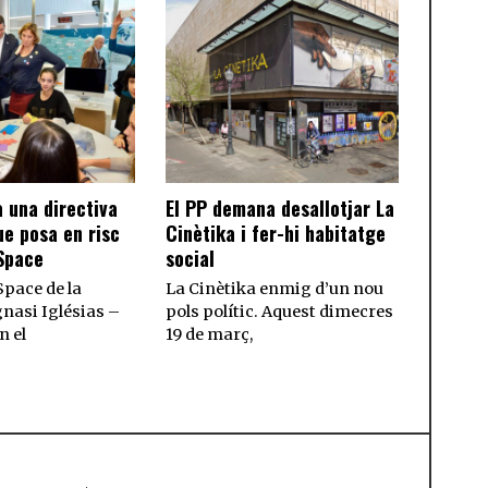
 una directiva
El PP demana desallotjar La
e posa en risc
Cinètika i fer-hi habitatge
Space
social
Space de la
La Cinètika enmig d’un nou
gnasi Iglésias –
pols polític. Aquest dimecres
n el
19 de març,