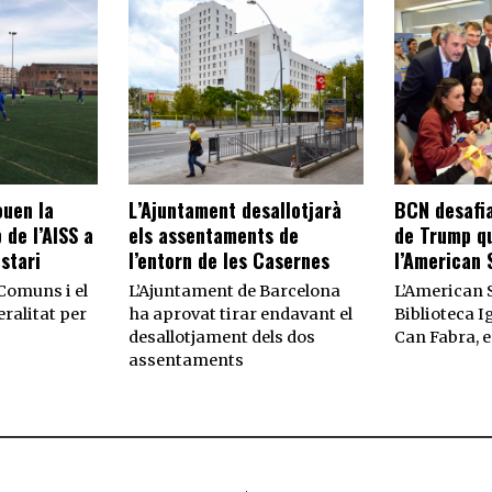
ouen la
L’Ajuntament desallotjarà
BCN desafia
 de l’AISS a
els assentaments de
de Trump qu
stari
l’entorn de les Casernes
l’American 
 Comuns i el
L’Ajuntament de Barcelona
L’American 
ralitat per
ha aprovat tirar endavant el
Biblioteca I
desallotjament dels dos
Can Fabra, e
assentaments