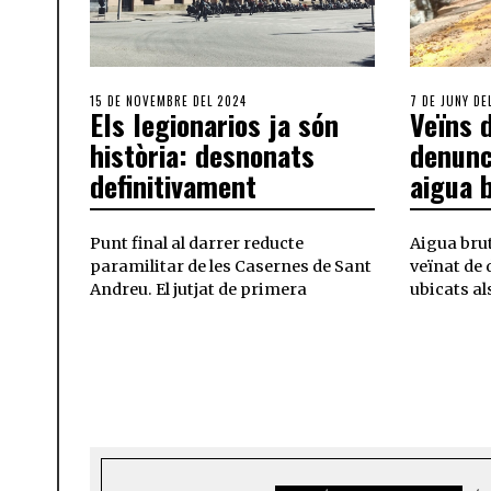
15 DE NOVEMBRE DEL 2024
7 DE JUNY DE
Els legionarios ja són
Veïns 
història: desnonats
denunc
definitivament
aigua b
Punt final al darrer reducte
Aigua brut
paramilitar de les Casernes de Sant
veïnat de 
Andreu. El jutjat de primera
ubicats al