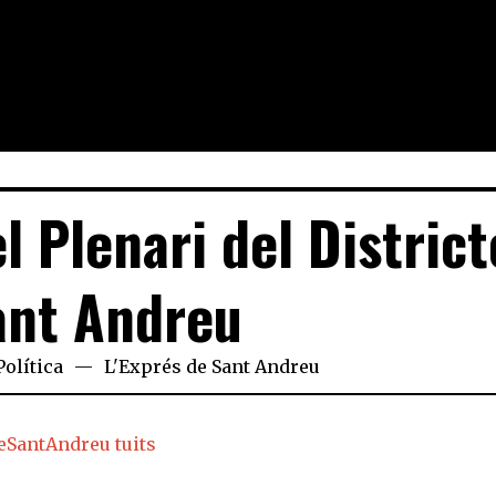
l Plenari del District
ant Andreu
Política
L'Exprés de Sant Andreu
eSantAndreu tuits