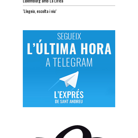
Luxemburg amb La Lírica
‘Llegeix, escolta i viu’