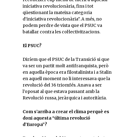
iniciativa revolucionària, fins i tot
qüestionant la mateixa categoria
d’iniciativa revolucionària”. A més, no
podem perdre de vista que el PSUC va
batallar contra les col·lectivitzacions.
El PSUC?
Diríem que el PSUC de la Transició si que
va ser un partit molt antifranquista, però
en aquella època era filostalinista i a Stalin
en aquell moment no li interessava que la
revolució del 36 triomfés. Anava a ser
l’oposat al que estava passant amb la
Revolució russa, jeràrquica i autoritària.
Com s’arriba a crear el clima perquè es
doni aquesta “última revolució
d’Europa”?