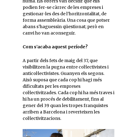
humà. Els obrers van decidir que ells
podien fer-se càrrec de les empreses i
gestionar-les des de l’horitzontalitat, de
forma assembleària. Una cosa que potser
abans s’haguessin qüestionat; però en
canvi ho van aconseguir.
Com s’acaba aquest període?
A partir dels fets de maig del 37, que
visibilitzen la pugna entre col·lectivistes i
anticol·lectivistes. Guanyen els segons.
Això suposa que cada cop hi hagi més
dificultats per les empreses
col·lectivitzades. Cada cop hi ha més traves i
hi ha un procés de debilitament, fins al
gener del 39 quan les tropes franquistes
arriben a Barcelona i reverteixen les
col·lectivitzacions.