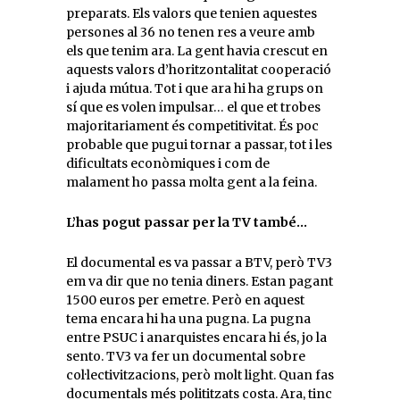
preparats. Els valors que tenien aquestes
persones al 36 no tenen res a veure amb
els que tenim ara. La gent havia crescut en
aquests valors d’horitzontalitat cooperació
i ajuda mútua. Tot i que ara hi ha grups on
sí que es volen impulsar… el que et trobes
majoritariament és competitivitat. És poc
probable que pugui tornar a passar, tot i les
dificultats econòmiques i com de
malament ho passa molta gent a la feina.
L’has pogut passar per la TV també…
El documental es va passar a BTV, però TV3
em va dir que no tenia diners. Estan pagant
1500 euros per emetre. Però en aquest
tema encara hi ha una pugna. La pugna
entre PSUC i anarquistes encara hi és, jo la
sento. TV3 va fer un documental sobre
col·lectivitzacions, però molt light. Quan fas
documentals més polititzats costa. Ara, tinc