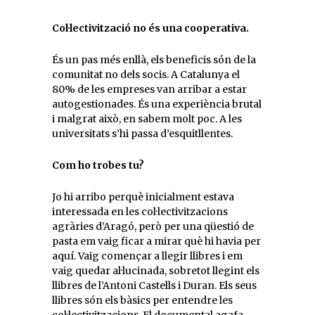
Col·lectivització no és una cooperativa.
És un pas més enllà, els beneficis són de la
comunitat no dels socis. A Catalunya el
80% de les empreses van arribar a estar
autogestionades. És una experiència brutal
i malgrat això, en sabem molt poc. A les
universitats s’hi passa d’esquitllentes.
Com ho trobes tu?
Jo hi arribo perquè inicialment estava
interessada en les col·lectivitzacions
agràries d’Aragó, però per una qüestió de
pasta em vaig ficar a mirar què hi havia per
aquí. Vaig començar a llegir llibres i em
vaig quedar al·lucinada, sobretot llegint els
llibres de l’Antoni Castells i Duran. Els seus
llibres són els bàsics per entendre les