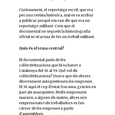
Curiosament, el reportatge escrit, que era
per una revista històrica, mai es va arribar
a publicar perquè em van dir que era un
reportatge militant. Com que el
documental no segueix la historiografia
oficial se m’acusa de fer un treball militant.
Quin és el tema central?
El documental parla de les
col·lectivitzacions que hi va haver a
Catalunya del 36 al 39. Què vol dir
col·lectivitzacions? Doncs que els obrers
directament autogestionen les empreses.
El 36 aquí el cop d’estat fracassa, gràcies en
part als anarquistes. Molts empresaris
marxen; a alguns els maten, altres són
empresonats i els treballadors es fan
càrrec de les empreses a partir
d’assemblees.