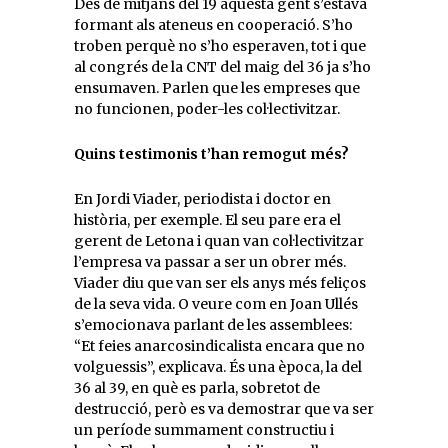
Des de mitjans del 19 aquesta gent s’estava
formant als ateneus en cooperació. S’ho
troben perquè no s’ho esperaven, tot i que
al congrés de la CNT del maig del 36 ja s’ho
ensumaven. Parlen que les empreses que
no funcionen, poder-les col·lectivitzar.
Quins testimonis t’han remogut més?
En Jordi Viader, periodista i doctor en
història, per exemple. El seu pare era el
gerent de Letona i quan van col·lectivitzar
l’empresa va passar a ser un obrer més.
Viader diu que van ser els anys més feliços
de la seva vida. O veure com en Joan Ullés
s’emocionava parlant de les assemblees:
“Et feies anarcosindicalista encara que no
volguessis”, explicava. És una època, la del
36 al 39, en què es parla, sobretot de
destrucció, però es va demostrar que va ser
un període summament constructiu i