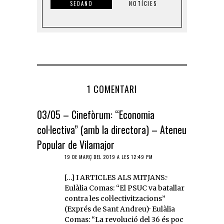
SEDANO
NOTÍCIES
1 COMENTARI
03/05 – Cinefòrum: “Economia
col·lectiva” (amb la directora) – Ateneu
Popular de Vilamajor
19 DE MARÇ DEL 2019 A LES 12:49 PM
[…] I ARTICLES ALS MITJANS:·
Eulàlia Comas: “El PSUC va batallar
contra les col·lectivitzacions”
(Exprés de Sant Andreu)· Eulàlia
Comas: “La revolució del 36 és poc