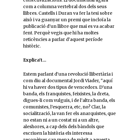
col·lectivitzacions. El documental agafa
com a columna vertebral dos dels seus
llibres. Castells i Duran va fer la tesi sobre
això i va guanyar un premi que incloïa la
publicació d’un llibre que mai es va acabar
fent. Perquè vegis que hi ha moltes
reticències a parlar d’aquest període
històric.
Explica’t…
Estem parlant d’una revolució llibertària i
com diu al documental Jordi Viader, “aquí
hi va haver dos tipus de vencedors. D’una
banda, els franquistes, feixistes, la dreta,
digues-li com vulguis, i de l’altra banda, els
comunistes, l’esquerra, etc, no? Clar, la
socialització, la van fer els anarquistes, que
no estan ni a un costat ni a un altre,
aleshores, a cap dels dels bàndols que
escriuen la història els interessa
reconèixer cap mena de mèrit a aquesta