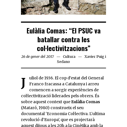
Eulàlia Comas: “El PSUC va
batallar contra les
col·lectivitzacions”
26 de gener del 2017
Cultura
Xavier Puig i
Sedano
Juliol de 1936. El cop d’estat del General
Franco fracassa a Catalunya i arreu
comencen a sorgir experiències de
col·lectivització liderades pels obrers. És
sobre aquest context que
Eulàlia Comas
(Mataró, 1980) construeix el seu
documental ‘Economia Col·lectiva. L’ultima
revolució d’Europa’, que es projectarà
aquest dijous a les 20h a la Cinètika amb la