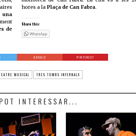
aires
hores a la
Plaça de Can Fabra
.
 una
oment
Share this:
es de
WhatsApp
R
GOOGLE
PINTEREST
TEATRE MUSICAL
TRES TOMBS INFERNALS
POT INTERESSAR...