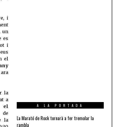
e, i
ent
n un
e es
ot i
seus
n el
’any
 ara
r la
at a
A LA PORTADA
 el
i de
La Marató de Rock tornarà a fer tremolar la
e la
rambla
0:30