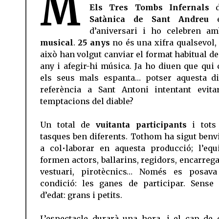
M
Els Tres Tombs Infernals
Satànica de Sant Andreu
d’aniversari i ho celebren a
musical
.
25 anys
no és una xifra qualsevol, 
això han volgut canviar el format habitual de
any i afegir-hi música. Ja ho diuen que qui 
els seus mals espanta… potser aquesta di
referència a Sant Antoni intentant evita
temptacions del diable?
Un total de
vuitanta participants
i tot
tasques ben diferents. Tothom ha sigut benv
a col•laborar en aquesta producció; l’equ
formen actors, ballarins, regidors, encarrega
vestuari, pirotècnics… Només es posav
condició: les ganes de participar. Sense 
d’edat: grans i petits.
L’espectacle durarà una hora, i el cap de c