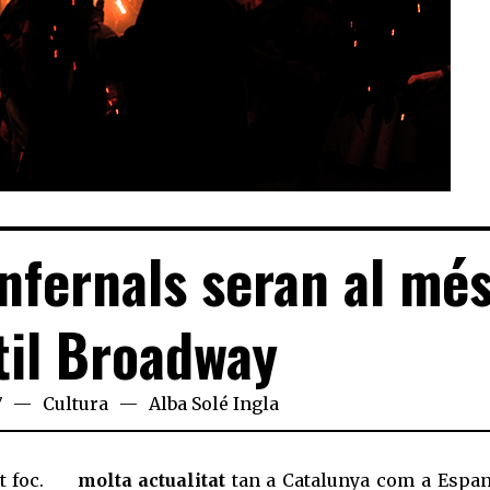
Infernals seran al mé
til Broadway
7
Cultura
Alba Solé Ingla
t foc.
molta actualitat
tan a Catalunya com a Espan