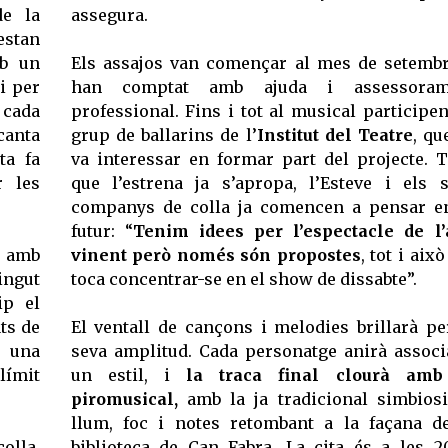
de la
assegura.
estan
mb un
Els assajos van començar al mes de setembr
i per
han comptat amb ajuda i assessoram
 cada
professional. Fins i tot al musical participe
canta
grup de ballarins de l’
Institut del Teatre
, qu
ta fa
va interessar en formar part del projecte. T
r les
que l’estrena ja s’apropa, l’Esteve i els 
companys de colla ja comencen a pensar e
futur: “
Tenim idees per l’espectacle de l
s amb
vinent però només són propostes
, tot i això
ingut
toca concentrar-se en el show de dissabte”.
ip el
ts de
El ventall de cançons i melodies brillarà pe
a una
seva amplitud. Cada personatge anirà associ
límit
un estil, i
la traca final clourà amb
piromusical,
amb la ja tradicional simbios
llum, foc i notes retombant a la façana d
olla,
biblioteca de Can Fabra. La cita és a les 2