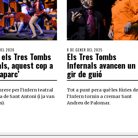
DEL 2026
8 DE GENER DEL 2025
 els Tres Tombs
Els Tres Tombs
als, aquest cop a
Infernals avancen un
aparc’
gir de guió
ere per l’infern teatral
Tot a punt pera què les fúries d
ia de Sant Antoni (i ja van
l’Infern tornin a cremar Sant
s).
Andreu de Palomar.