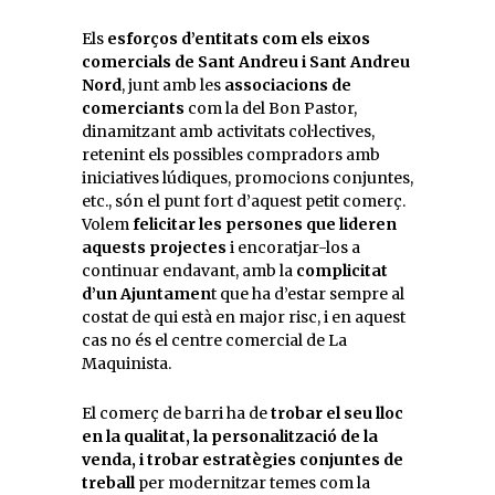
Els
esforços d’entitats com els eixos
comercials de Sant Andreu i Sant Andreu
Nord
, junt amb les
associacions de
comerciants
com la del Bon Pastor,
dinamitzant amb activitats col·lectives,
retenint els possibles compradors amb
iniciatives lúdiques, promocions conjuntes,
etc., són el punt fort d’aquest petit comerç.
Volem
felicitar les persones que lideren
aquests projectes
i encoratjar-los a
continuar endavant, amb la
complicitat
d’un Ajuntamen
t que ha d’estar sempre al
costat de qui està en major risc, i en aquest
cas no és el centre comercial de La
Maquinista.
El comerç de barri ha de
trobar el seu lloc
en la qualitat, la personalització de la
venda, i trobar estratègies conjuntes de
treball
per modernitzar temes com la