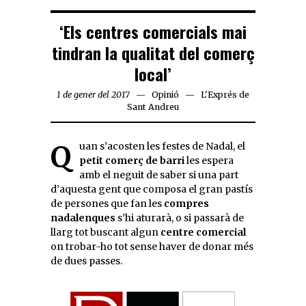
‘Els centres comercials mai
tindran la qualitat del comerç
local’
1 de gener del 2017
Opinió
L'Exprés de
Sant Andreu
Quan s’acosten les festes de Nadal, el
petit comerç de barri
les espera
amb el neguit de saber si una part
d’aquesta gent que composa el gran pastís
de persones que fan les
compres
nadalenques
s’hi aturarà, o si passarà de
llarg tot buscant algun
centre comercial
on trobar-ho tot sense haver de donar més
de dues passes.