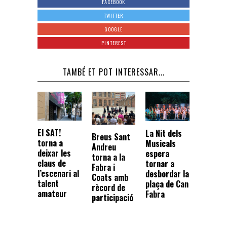
FACEBOOK
TWITTER
GOOGLE
PINTEREST
TAMBÉ ET POT INTERESSAR...
El SAT!
La Nit dels
Breus Sant
torna a
Musicals
Andreu
deixar les
espera
torna a la
claus de
tornar a
Fabra i
l’escenari al
desbordar la
Coats amb
talent
plaça de Can
rècord de
amateur
Fabra
participació