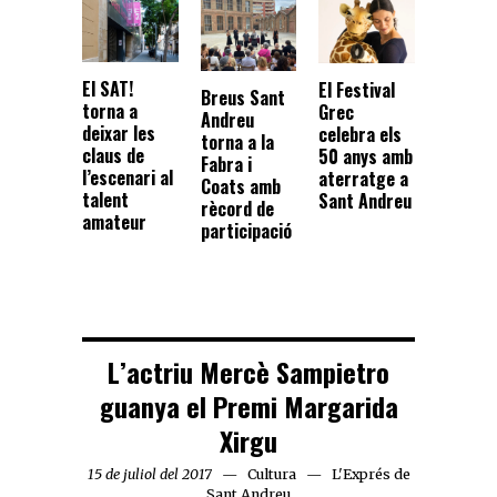
El SAT!
El Festival
Breus Sant
torna a
Grec
Andreu
deixar les
celebra els
torna a la
claus de
50 anys amb
Fabra i
l’escenari al
aterratge a
Coats amb
talent
Sant Andreu
rècord de
amateur
participació
L’actriu Mercè Sampietro
guanya el Premi Margarida
Xirgu
15 de juliol del 2017
Cultura
L'Exprés de
Sant Andreu