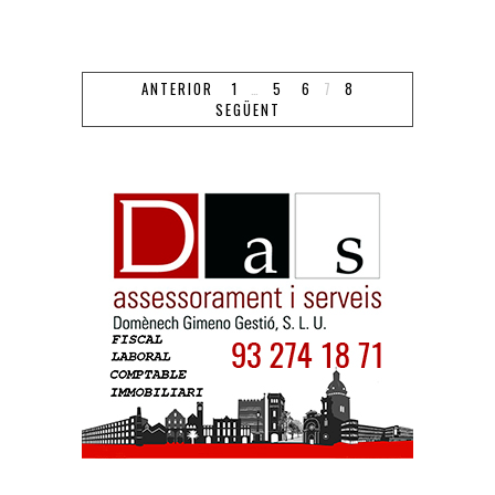
ANTERIOR
1
…
5
6
7
8
SEGÜENT