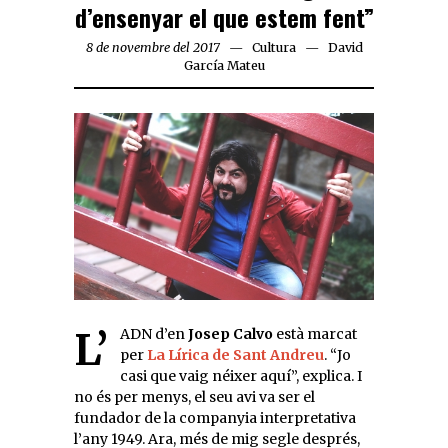
d’ensenyar el que estem fent”
8 de novembre del 2017
Cultura
David
García Mateu
L’ADN d’en
Josep Calvo
està marcat
per
La Lírica de Sant Andreu
. “Jo
casi que vaig néixer aquí”, explica. I
no és per menys, el seu avi va ser el
fundador de la companyia interpretativa
l’any 1949. Ara, més de mig segle després,