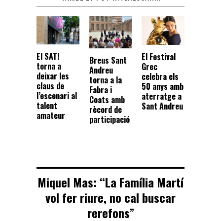
El SAT!
El Festival
Breus Sant
torna a
Grec
Andreu
deixar les
celebra els
torna a la
claus de
50 anys amb
Fabra i
l’escenari al
aterratge a
Coats amb
talent
Sant Andreu
rècord de
amateur
participació
Miquel Mas: “La Família Martí
vol fer riure, no cal buscar
rerefons”