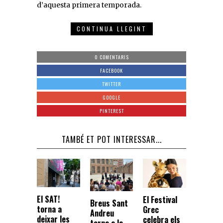
d’aquesta primera temporada.
CONTINUA LLEGINT
0 COMENTARIS
FACEBOOK
TWITTER
GOOGLE
PINTEREST
TAMBÉ ET POT INTERESSAR...
El SAT!
El Festival
Breus Sant
torna a
Grec
Andreu
deixar les
celebra els
torna a la