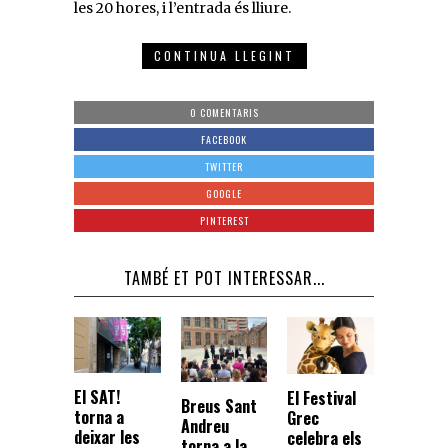
les 20 hores, i l’entrada és lliure.
CONTINUA LLEGINT
0 COMENTARIS
FACEBOOK
TWITTER
GOOGLE
PINTEREST
TAMBÉ ET POT INTERESSAR...
El SAT!
El Festival
Breus Sant
torna a
Grec
Andreu
deixar les
celebra els
torna a la