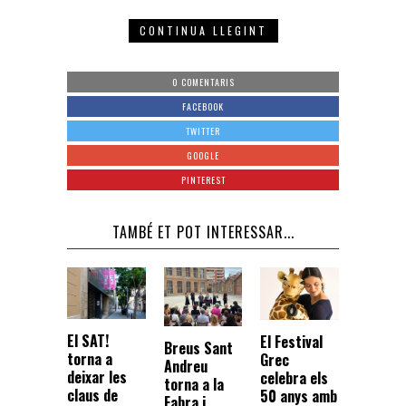
CONTINUA LLEGINT
0 COMENTARIS
FACEBOOK
TWITTER
GOOGLE
PINTEREST
TAMBÉ ET POT INTERESSAR...
El SAT!
El Festival
Breus Sant
torna a
Grec
Andreu
deixar les
celebra els
torna a la
claus de
50 anys amb
Fabra i