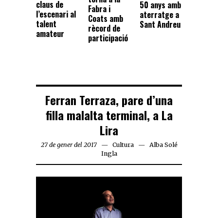
claus de
50 anys amb
Fabra i
l’escenari al
aterratge a
Coats amb
talent
Sant Andreu
rècord de
amateur
participació
Ferran Terraza, pare d’una
filla malalta terminal, a La
Lira
27 de gener del 2017
Cultura
Alba Solé
Ingla