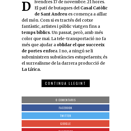
Divendres 17 de novembre. 21 hores.
El patí de butaques del
Casal Catòlic
de Sant Andreu
es comença a aïllar
del món. Com si es tractés del cotxe
fantàstic, artistes i públic viatgen fins a
temps bíblics
. Un passat, però, amb més
color que mai. La tele-transportació no fa
més que ajudar a
oblidar el que succeeix
de portes enfor
a. I no, a ningú se li
subministren substàncies estupefaents; és
el surrealisme de la darrera producció de
La Lírica.
CONTINUA LLEGINT
0 COMENTARIS
FACEBOOK
TWITTER
GOOGLE