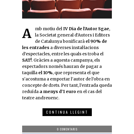
Amb motiu del
IV Dia de l’Autor Sgae
,
la Societat general d’Autors i Editors
de Catalunya bonificarà
el 90% de
les entrades
a diverses instal·lacions
d’espectacles, entre les quals es troba el
SAT!
. Gràcies a aquesta campanya, els
espectadors només hauran de pagar a
taquilla
el 10%
, que representa el que
s’acostuma a emportar l’autor de l’obra en
concepte de drets. Per tant, l’entrada queda
reduïda
a menys d’1 euro
en el cas del
teatre andreuenc.
CONTINUA LLEGINT
0 COMENTARIS