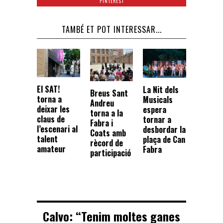
PINTEREST
TAMBÉ ET POT INTERESSAR...
El SAT!
La Nit dels
Breus Sant
torna a
Musicals
Andreu
deixar les
espera
torna a la
claus de
tornar a
Fabra i
l’escenari al
desbordar la
Coats amb
talent
plaça de Can
rècord de
amateur
Fabra
participació
Calvo: “Tenim moltes ganes