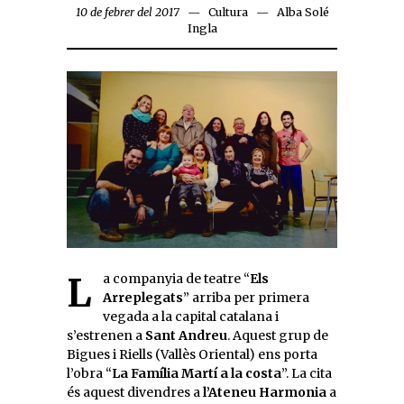
10 de febrer del 2017
Cultura
Alba Solé
Ingla
La companyia de teatre “
Els
Arreplegats
” arriba per primera
vegada a la capital catalana i
s’estrenen a
Sant Andreu
. Aquest grup de
Bigues i Riells (Vallès Oriental) ens porta
l’obra “
La Família Martí a la costa
”. La cita
és aquest divendres a
l’Ateneu Harmonia
a