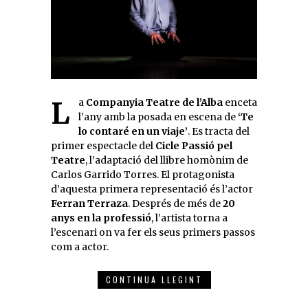
La
Companyia Teatre de l’Alba
enceta
l’any amb la posada en escena de
‘Te
lo contaré en un viaje’
. Es tracta del
primer espectacle del
Cicle Passió pel
Teatre
, l’adaptació del llibre homònim de
Carlos Garrido Torres. El protagonista
d’aquesta primera representació és l’actor
Ferran Terraza
. Després de més de
20
anys en la professió
, l’artista torna a
l’escenari on va fer els seus primers passos
com a actor.
CONTINUA LLEGINT