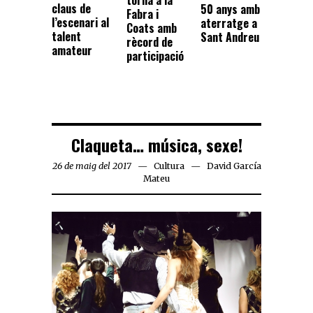
claus de
50 anys amb
Fabra i
l’escenari al
aterratge a
Coats amb
talent
Sant Andreu
rècord de
amateur
participació
Claqueta… música, sexe!
26 de maig del 2017
Cultura
David García
Mateu