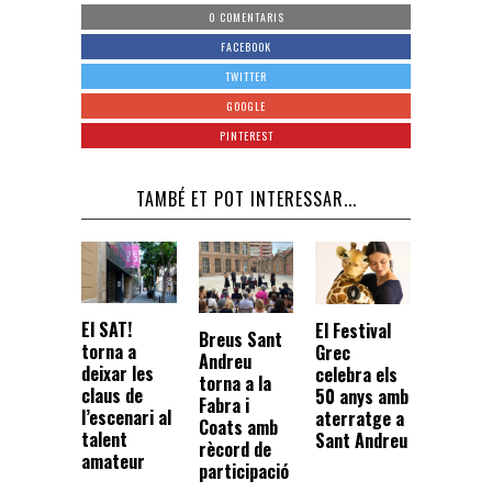
0 COMENTARIS
FACEBOOK
TWITTER
GOOGLE
PINTEREST
TAMBÉ ET POT INTERESSAR...
El SAT!
El Festival
Breus Sant
torna a
Grec
Andreu
deixar les
celebra els
torna a la
claus de
50 anys amb
Fabra i
l’escenari al
aterratge a
Coats amb
talent
Sant Andreu
rècord de
amateur
participació