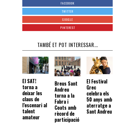
FACEBOOK
TWITTER
GOOGLE
PINTEREST
TAMBÉ ET POT INTERESSAR...
El SAT!
El Festival
Breus Sant
torna a
Grec
Andreu
deixar les
celebra els
torna a la
claus de
50 anys amb
Fabra i
l’escenari al
aterratge a
Coats amb
talent
Sant Andreu
rècord de
amateur
participació