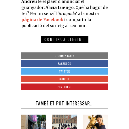
Andreu
té el plaer d’anunciar el
guanyador:
Alicia Luengo
. Què ha hagut de
fer? Fer un senzill ‘
m’agrada
‘ a la nostra
pàgina de Facebook
i compartir la
publicació del sorteig al seu mur.
CONTINUA LLEGINT
0 COMENTARIS
FACEBOOK
TWITTER
GOOGLE
PINTEREST
TAMBÉ ET POT INTERESSAR...