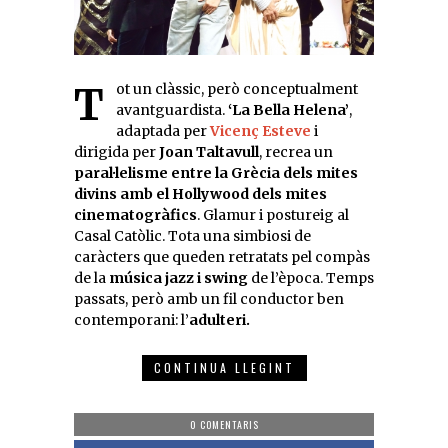
Tot un clàssic, però conceptualment
avantguardista.
‘La Bella Helena’
,
adaptada per
Vicenç Esteve
i
dirigida per
Joan Taltavull
, recrea un
paral·lelisme entre la Grècia dels mites
divins amb el Hollywood dels mites
cinematogràfics
. Glamur i postureig al
Casal Catòlic. Tota una simbiosi de
caràcters que queden retratats pel compàs
de la
música jazz i swing
de l’època. Temps
passats, però amb un fil conductor ben
contemporani: l’
adulteri.
CONTINUA LLEGINT
0 COMENTARIS