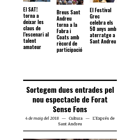
El SAT!
El Festival
Breus Sant
torna a
Grec
Andreu
deixar les
celebra els
torna a la
claus de
50 anys amb
Fabra i
l’escenari al
aterratge a
Coats amb
talent
Sant Andreu
rècord de
amateur
participació
Sortegem dues entrades pel
nou espectacle de Forat
Sense Fons
4 de maig del 2018
Cultura
L'Exprés de
Sant Andreu