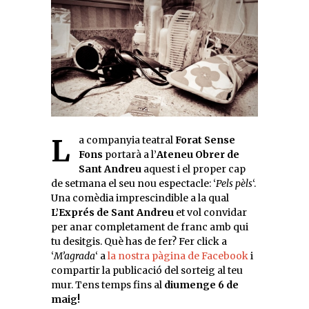
La companyia teatral
Forat Sense
Fons
portarà a l’
Ateneu Obrer de
Sant Andreu
aquest i el proper cap
de setmana el seu nou espectacle: ‘
Pels pèls
‘.
Una comèdia imprescindible a la qual
L’Exprés de Sant Andreu
et vol convidar
per anar completament de franc amb qui
tu desitgis. Què has de fer? Fer click a
‘
M’agrada
‘ a
la nostra pàgina de Facebook
i
compartir la publicació del sorteig al teu
mur. Tens temps fins al
diumenge 6 de
maig!