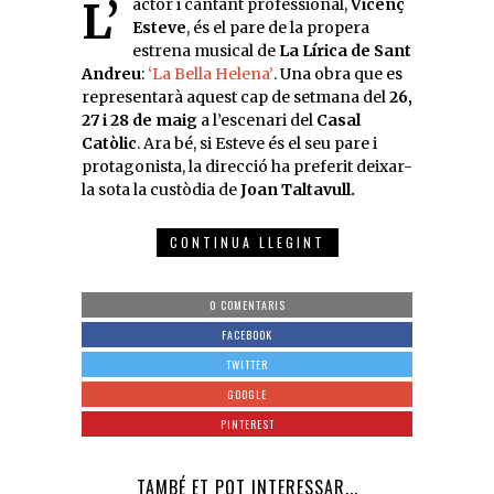
L’actor i cantant professional,
Vicenç
Esteve
, és el pare de la propera
estrena musical de
La Lírica de Sant
Andreu
:
‘La Bella Helena’
. Una obra que es
representarà aquest cap de setmana del
26,
27 i 28 de maig
a l’escenari del
Casal
Catòlic
. Ara bé, si Esteve és el seu pare i
protagonista, la direcció ha preferit deixar-
la sota la custòdia de
Joan Taltavull.
CONTINUA LLEGINT
0 COMENTARIS
FACEBOOK
TWITTER
GOOGLE
PINTEREST
TAMBÉ ET POT INTERESSAR...