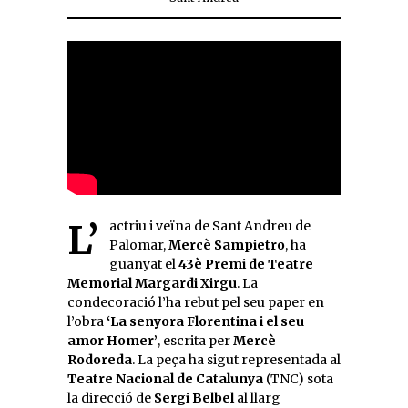
L’actriu i veïna de Sant Andreu de
Palomar,
Mercè Sampietro
, ha
guanyat el
43è Premi de Teatre
Memorial Margardi Xirgu
. La
condecoració l’ha rebut pel seu paper en
l’obra
‘La senyora Florentina i el seu
amor Homer’
, escrita per
Mercè
Rodoreda
. La peça ha sigut representada al
Teatre Nacional de Catalunya
(TNC) sota
la direcció de
Sergi Belbel
al llarg