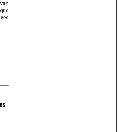
 van
 que
oves
es