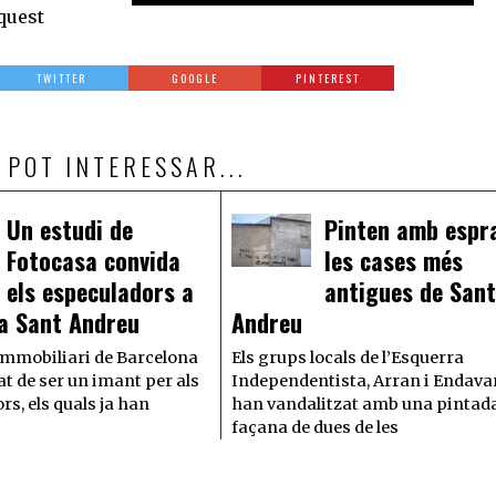
quest
TWITTER
GOOGLE
PINTEREST
 POT INTERESSAR...
Un estudi de
Pinten amb espr
Fotocasa convida
les cases més
els especuladors a
antigues de San
 a Sant Andreu
Andreu
immobiliari de Barcelona
Els grups locals de l’Esquerra
at de ser un imant per als
Independentista, Arran i Endava
s, els quals ja han
han vandalitzat amb una pintada
façana de dues de les