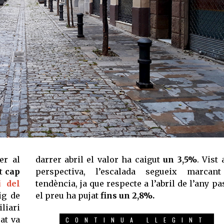
er al
darrer abril el valor ha caigut
un 3,5%
. Vist
ut
cap
perspectiva, l’escalada segueix marcant
i del
tendència, ja que respecte a l’abril de l’any pa
ig de
el preu ha pujat
fins un 2,8%.
iari
at va
CONTINUA LLEGINT