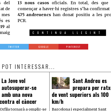
s del
13 nous casos
oficials. En total, des que
at de
començar a haver-hi registres s’ha confirmat
l mes
475 andreuencs
han donat positiu a les pr
s es
PCR.
-19
al
 maig
CONTINUA LLEGINT
TWITTER
GOOGLE
PINTEREST
 POT INTERESSAR...
La Jove vol
Sant Andreu es
autosuperar-se
prepara per ratx
amb una nova
de vent superiors als 100
contra el càncer
km/h
’Orfila tornarà a omplir-se
Barcelona i especialment Sant