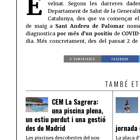
E
veïnat. Segons les darreres dade
Departament de Salut de la Generalit
Catalunya, des que va començar e
de maig a
Sant Andreu de Palomar
nomé
diagnostica
poc més d’un positiu
de
COVID
dia. Més concretament, des del passat 2 de
0 COMENTARIS
FACEBOOK
TAMBÉ ET
CEM La Sagrera:
una piscina plena,
un estiu perdut i una gestió
des de Madrid
jornada 
Les piscines descobertes del nou
La plaça d