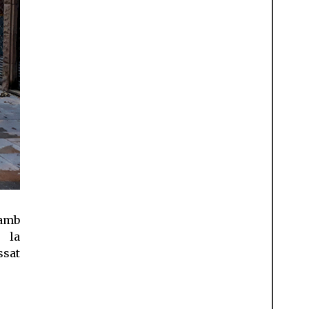
 amb
 la
ssat