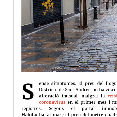
S
ense símptomes. El preu del llogu
Districte de Sant Andreu no ha visc
alteració
inusual, malgrat la
cris
coronavirus
en el primer mes i m
registres. Segons el portal immobil
Habitaclia
, al març el preu del metre quadr