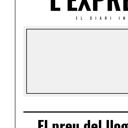
EL DIARI I
El preu del ll