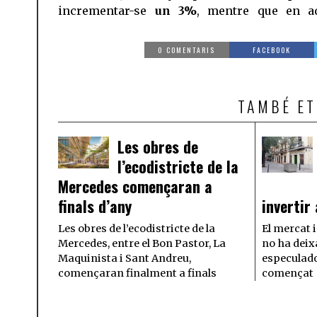
incrementar-se
un 3%
, mentre que en a
0 COMENTARIS
FACEBOOK
TAMBÉ ET
Les obres de
l’ecodistricte de la
Mercedes començaran a
finals d’any
invertir
Les obres de l’ecodistricte de la
El mercat 
Mercedes, entre el Bon Pastor, La
no ha deix
Maquinista i Sant Andreu,
especulador
començaran finalment a finals
començat