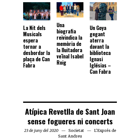
Una
La Nit dels
Un Goya
biografia
Musicals
gegant
reivindica la
espera
aterra
memòria de
tornar a
davant la
la lluitadora
desbordar la
biblioteca
veïnal Isabel
plaça de Can
Ignasi
Roig
Fabra
Iglésias –
Can Fabra
Atípica Revetlla de Sant Joan
sense fogueres ni concerts
23 de juny del 2020
Societat
L'Exprés de
Sant Andreu