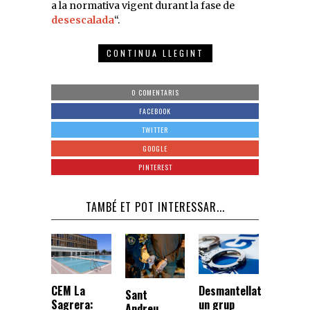
a la normativa vigent durant la fase de
desescalada
“.
CONTINUA LLEGINT
0 COMENTARIS
FACEBOOK
TWITTER
GOOGLE
PINTEREST
TAMBÉ ET POT INTERESSAR...
CEM La
Desmantellat
Sant
Sagrera:
un grup
Andreu,