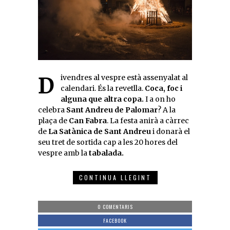
Divendres al vespre està assenyalat al
calendari. És la revetlla.
Coca, foc i
alguna que altra copa.
I a on ho
celebra
Sant Andreu de Palomar
? A la
plaça de
Can Fabra
. La festa anirà a càrrec
de
La Satànica de Sant Andreu
i donarà el
seu tret de sortida cap a les 20 hores del
vespre amb la
tabalada.
CONTINUA LLEGINT
0 COMENTARIS
FACEBOOK