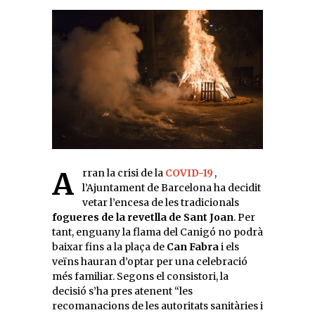
Arran la crisi de la
COVID-19
,
l’Ajuntament de Barcelona ha decidit
vetar l’encesa de les tradicionals
fogueres de la revetlla de Sant Joan
. Per
tant, enguany la flama del Canigó no podrà
baixar fins a la plaça de
Can Fabra
i els
veïns hauran d’optar per una celebració
més familiar. Segons el consistori, la
decisió s’ha pres atenent “les
recomanacions de les autoritats sanitàries i