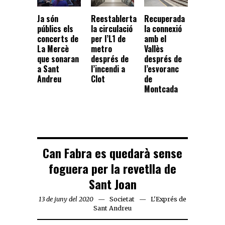
Reestablerta
Recuperada
Ja són
la circulació
la connexió
públics els
per l’L1 de
amb el
concerts de
metro
Vallès
La Mercè
després de
després de
que sonaran
l’incendi a
l’esvoranc
a Sant
Clot
de
Andreu
Montcada
Can Fabra es quedarà sense
foguera per la revetlla de
Sant Joan
13 de juny del 2020
Societat
L'Exprés de
Sant Andreu