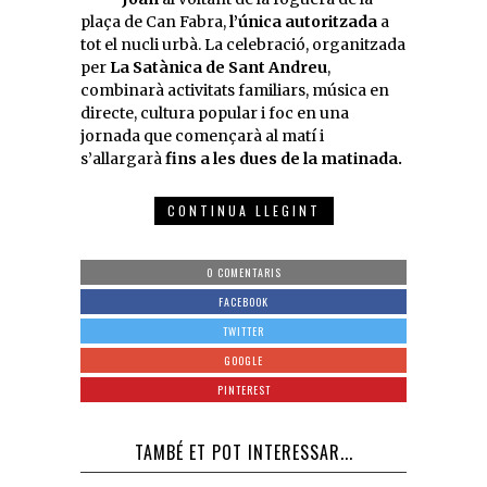
plaça de Can Fabra,
l’única autoritzada
a
tot el nucli urbà. La celebració, organitzada
per
La Satànica de Sant Andreu
,
combinarà activitats familiars, música en
directe, cultura popular i foc en una
jornada que començarà al matí i
s’allargarà
fins a les dues de la matinada.
CONTINUA LLEGINT
0 COMENTARIS
FACEBOOK
TWITTER
GOOGLE
PINTEREST
TAMBÉ ET POT INTERESSAR...