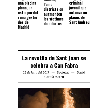
una piscina
criminal
l’únic
plena, un
juvenil que
districte on
estiu perdut
actuava en
augmenten
i una gestió
places de
les víctimes
des de
Sant Andreu
de delictes
Madrid
La revetlla de Sant Joan se
celebra a Can Fabra
22 de juny del 2017
Societat
David
García Mateu