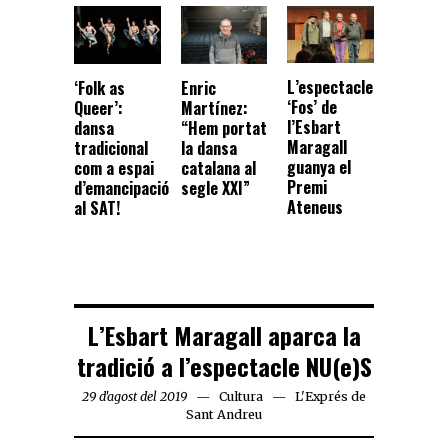
L’espectacle
‘Folk as
Enric
‘Fos’ de
Queer’:
Martínez:
l’Esbart
dansa
“Hem portat
Maragall
tradicional
la dansa
guanya el
com a espai
catalana al
Premi
d’emancipació
segle XXI”
Ateneus
al SAT!
L’Esbart Maragall aparca la
tradició a l’espectacle NU(e)S
29 d'agost del 2019
Cultura
L'Exprés de
Sant Andreu