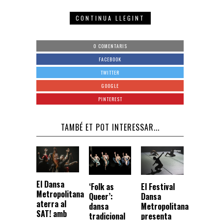
CONTINUA LLEGINT
0 COMENTARIS
FACEBOOK
TWITTER
GOOGLE
PINTEREST
TAMBÉ ET POT INTERESSAR...
El Dansa
‘Folk as
El Festival
Metropolitana
Queer’:
Dansa
aterra al
dansa
Metropolitana
SAT! amb
tradicional
presenta