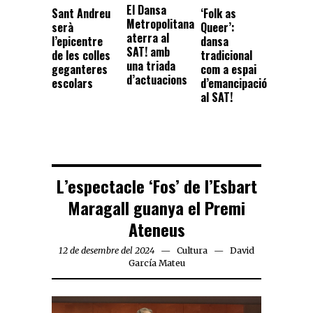
El Dansa
Sant Andreu
‘Folk as
Metropolitana
serà
Queer’:
aterra al
l’epicentre
dansa
SAT! amb
de les colles
tradicional
una triada
geganteres
com a espai
d’actuacions
escolars
d’emancipació
al SAT!
L’espectacle ‘Fos’ de l’Esbart
Maragall guanya el Premi
Ateneus
12 de desembre del 2024
Cultura
David
García Mateu