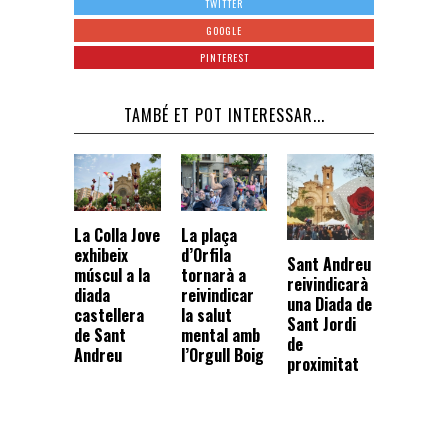
TWITTER
GOOGLE
PINTEREST
TAMBÉ ET POT INTERESSAR...
La Colla Jove
La plaça
exhibeix
d’Orfila
Sant Andreu
múscul a la
tornarà a
reivindicarà
diada
reivindicar
una Diada de
castellera
la salut
Sant Jordi
de Sant
mental amb
de
Andreu
l’Orgull Boig
proximitat