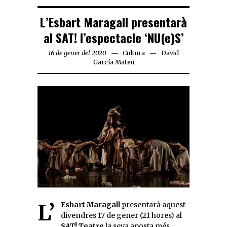
L’Esbart Maragall presentarà
al SAT! l’espectacle ‘NU(e)S’
16 de gener del 2020
Cultura
David
García Mateu
L’
Esbart Maragall
presentarà aquest
divendres 17 de gener (21 hores) al
SAT! Teatre
la seva aposta més