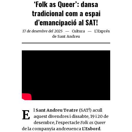
‘Folk as Queer’: dansa
tradicional com a espai
d’emancipació al SAT!
17 de desembre del 2025
Cultura
L'Exprés
de Sant Andreu
El
Sant Andreu Teatre
(SAT!) acull
aquest divendres i dissabte, 19 i 20 de
desembre, l’espectacle
Folk as Queer
de la companyia andreuenca
L’Esbord
.