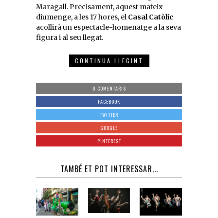
Maragall. Precisament, aquest mateix
diumenge, a les 17 hores, el
Casal Catòlic
acollirà un espectacle-homenatge a la seva
figura i al seu llegat.
CONTINUA LLEGINT
0 COMENTARIS
FACEBOOK
TWITTER
GOOGLE
PINTEREST
TAMBÉ ET POT INTERESSAR...