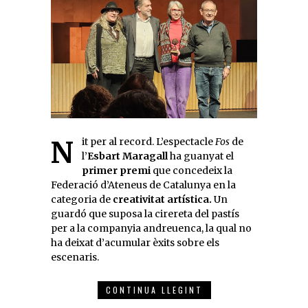
Nit per al record. L’espectacle
Fos
de
l’
Esbart Maragall
ha guanyat el
primer premi
que concedeix la
Federació d’Ateneus de Catalunya en la
categoria de
creativitat artística.
Un
guardó que suposa la cirereta del pastís
per a la companyia andreuenca, la qual no
ha deixat d’acumular èxits sobre els
escenaris.
CONTINUA LLEGINT