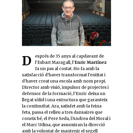
Després de 35 anys al capdavant de
l’Esbart Maragall, l’
Enric Martínez
fa un pas al costat. Ho fa amb la
satisfacció d’haver transformat l’entitat i
d’haver creat una escola amb nom propi.
Director amb visió, impulsor de projectes i
defensor de la formació, l’Enric deixa un
llegat sòlid i una estructura que garanteix
la continuïtat. Ara, satisfet amb la feina
feta, passa el relleu a tres dansaires que
coneix bé, el Pere Seda, l’Andrea del Moral i
el Marc Udina, que assumiran la direcció
amb la voluntat de mantenir el segell