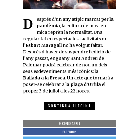
Després d’un any atípic marcat per
la
pandèmia
, la cultura de mica en
mica reprèn la normalitat. Una
regularitat en espectacles i activitats on
l’
Esbart Maragall
no ha volgut faltar.
Després d’haver de suspendre l’edició de
l’any passat, enguany Sant Andreu de
Palomar podrà celebrar de nou un dels
seus esdeveniments més icònics: la
Ballada a la Fresca
. Un acte que tornarà a
poser-se celebrar a la
plaça d’Orfila
el
proper 3 de juliol a les 22 hores.
CONTINUA LLEGINT
0 COMENTARIS
FACEBOOK