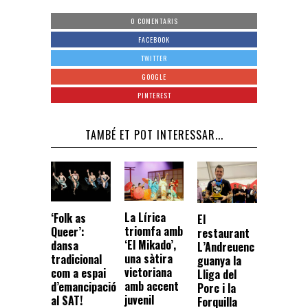
0 COMENTARIS
FACEBOOK
TWITTER
GOOGLE
PINTEREST
TAMBÉ ET POT INTERESSAR...
La Lírica
‘Folk as
El
triomfa amb
Queer’:
restaurant
‘El Mikado’,
dansa
L’Andreuenc
una sàtira
tradicional
guanya la
victoriana
com a espai
Lliga del
amb accent
d’emancipació
Porc i la
juvenil
al SAT!
Forquilla