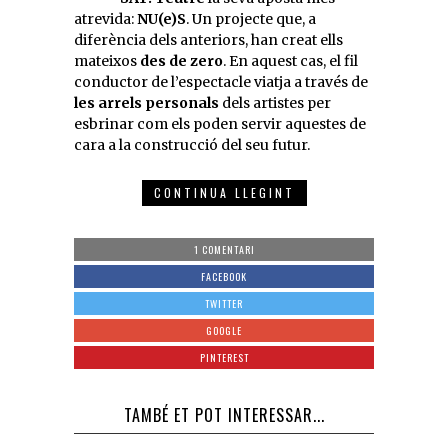
atrevida:
NU(e)S
. Un projecte que, a
diferència dels anteriors, han creat ells
mateixos
des de zero
. En aquest cas, el fil
conductor de l’espectacle viatja a través de
les arrels personals
dels artistes per
esbrinar com els poden servir aquestes de
cara a la construcció del seu futur.
CONTINUA LLEGINT
1 COMENTARI
FACEBOOK
TWITTER
GOOGLE
PINTEREST
TAMBÉ ET POT INTERESSAR...