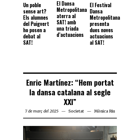
El Dansa
Un poble
El Festival
Metropolitana
sense art?
Dansa
aterra al
Els alumnes
Metropolitana
SAT! amb
del Puigvert
presenta
una triada
ho posen a
dues noves
d’actuacions
debat al
actuacions
SAT!
al SAT!
Enric Martínez: “Hem portat
la dansa catalana al segle
XXI”
7 de març del 2025
Societat
Mònica Riu