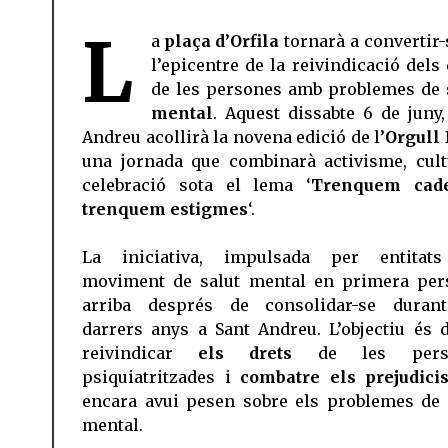
L
a
plaça d’Orfila
tornarà a convertir-
l’epicentre de la reivindicació dels 
de les persones amb problemes de
mental
. Aquest dissabte 6 de juny,
Andreu acollirà la novena edició de l’
Orgull 
una jornada que combinarà activisme, cult
celebració sota el lema ‘
Trenquem cade
trenquem estigmes
‘.
La iniciativa, impulsada per entitat
moviment de salut mental en primera per
arriba després de consolidar-se duran
darrers anys a Sant Andreu. L’objectiu és d
reivindicar
els drets
de les pers
psiquiatritzades i
combatre els prejudici
encara avui pesen sobre els problemes de 
mental.