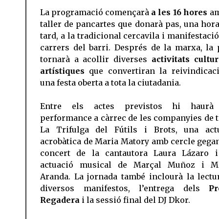
La programació començarà
a les 16 hores
am
taller de pancartes que donarà pas, una hor
tard, a la tradicional cercavila i manifestaci
carrers del barri. Després de la marxa, la 
tornarà a acollir diverses
activitats cultur
artístiques
que convertiran la reivindicac
una festa oberta a tota la ciutadania.
Entre els actes previstos hi haurà
performance a càrrec de les companyies de t
La Trifulga del Fútils i Brots, una act
acrobàtica de Maria Matory amb cercle gegan
concert de la cantautora Laura Lázaro 
actuació musical de Marçal Muñoz i M
Aranda. La jornada també inclourà la lectu
diversos manifestos, l’entrega dels
Pr
Regadera
i la sessió final del DJ Dkor.