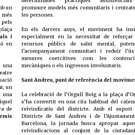
determinades pràctiques assistencial
b un
promoure models més comunitaris i centrat
a més
les persones.
ó pels
plaça
En els darrers anys, el moviment ha insi
als i
especialment en la necessitat de reforçar
ió en
recursos públics de salut mental, poten
l’acompanyament comunitari i reduir l’ú
mesures coercitives com les contenci
 una
mecàniques o els ingressos involuntaris.
eatre
uació
Sant Andreu, punt de referència del movime
t, un
i una
La celebració de l’Orgull Boig a la plaça d’Or
iquel
s’ha convertit en una cita habitual del calen
ra de
reivindicatiu del districte. Amb el suport
emis
Districte de Sant Andreu i de l’Ajuntamen
Barcelona, la jornada busca apropar aque
reivindicacions al conjunt de la ciutadan