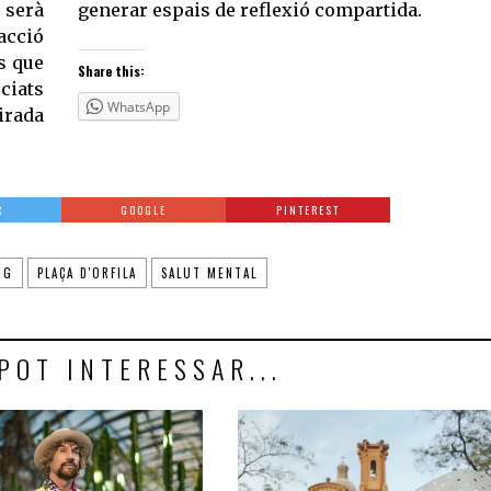
 serà
generar espais de reflexió compartida.
acció
s que
Share this:
ciats
WhatsApp
irada
R
GOOGLE
PINTEREST
IG
PLAÇA D'ORFILA
SALUT MENTAL
POT INTERESSAR...