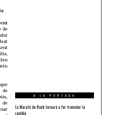
ta
ent
e de
alut
lsat
Ment
ia,
llen
ntén
que
s de
A LA PORTADA
tiu,
s de
La Marató de Rock tornarà a fer tremolar la
onar
rambla