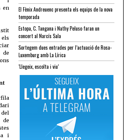
s i
s en
El Fènix Andreuenc presenta els equips de la nova
temporada
Estopa, C. Tangana i Nathy Peluso faran un
stit
concert al Narcís Sala
 els
ciar
Sortegem dues entrades per l’actuació de Rosa-
s de
Luxemburg amb La Lírica
ons
‘Llegeix, escolta i viu’
nt
fila
dari
 del
t de
stes
ia i