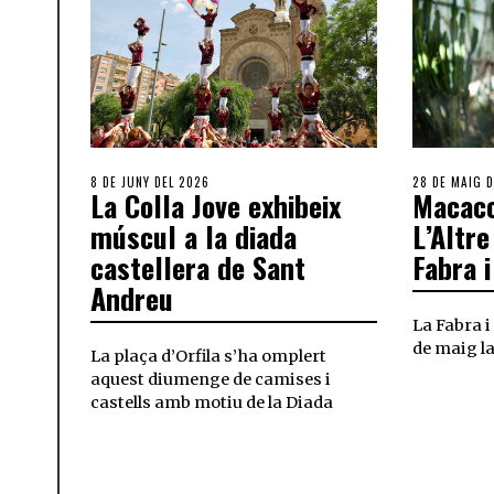
8 DE JUNY DEL 2026
28 DE MAIG D
La Colla Jove exhibeix
Macaco
múscul a la diada
L’Altre
castellera de Sant
Fabra i
Andreu
La Fabra i 
de maig la
La plaça d’Orfila s’ha omplert
aquest diumenge de camises i
castells amb motiu de la Diada