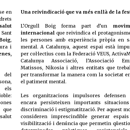
se en
Una reivindicació que va més enllà de la fes
drets
salut
L’Orgull Boig forma part d’un
movim
 Sant
internacional
que reivindica el protagonism
Boig
,
les persones amb experiència pròpia en s
ura i
mental. A Catalunya, aquest espai està impu
nes,
per col·lectius com la Federació VEUS, Activa
Catalunya Associació, l’Associació Emil
Matissos, Nikosia i altres entitats que treba
s del
per transformar la manera com la societat e
sona,
el patiment mental.
t els
oble:
Les organitzacions impulsores defensen 
ones
encara persisteixen importants situacion
s
que
discriminació i estigmatització. Per aquest mo
salut
consideren imprescindible generar espai
visibilització i denúncia que permetin qüesti