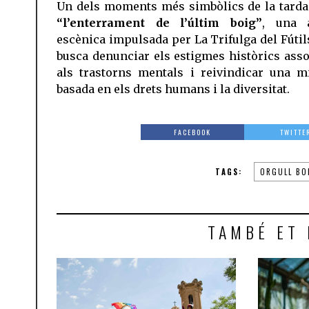
Un dels moments més simbòlics de la tarda
“l’enterrament de l’últim boig”
, una 
escènica impulsada per La Trifulga del Fútil
busca denunciar els estigmes històrics asso
als trastorns mentals i reivindicar una m
basada en els drets humans i la diversitat.
FACEBOOK
TWITTE
TAGS:
ORGULL BO
TAMBÉ ET 