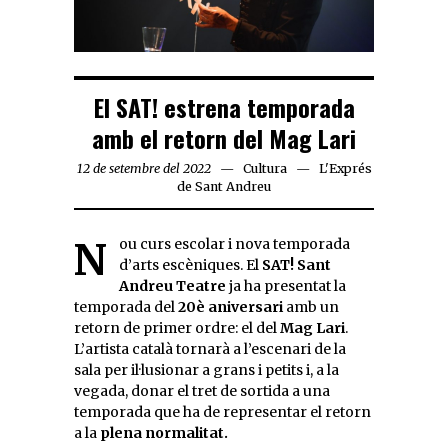
El SAT! estrena temporada
amb el retorn del Mag Lari
12 de setembre del 2022
Cultura
L'Exprés
de Sant Andreu
Nou curs escolar i nova temporada
d’arts escèniques. El
SAT! Sant
Andreu Teatre
ja ha presentat la
temporada del
20è aniversari
amb un
retorn de primer ordre: el del
Mag Lari
.
L’artista català tornarà a l’escenari de la
sala per il·lusionar a grans i petits i, a la
vegada, donar el tret de sortida a una
temporada que ha de representar el retorn
a la
plena normalitat.