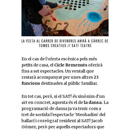
LA FESTA AL CARRER DE DIVENDRES ANIRÀ A CÀRREC DE
TOMBS CREATIUS // SAT! TEATRE
En el cas de l’oferta escènica pels més
petits de casa, el
Cicle Remenuts
oferirà
fins a set espectacles. Un ventall que
restarà acompanyat per unes altres
23
funcions
destinades al públic familiar.
En tot cas, però, si el SAT! és sinònim d’un
art en concret, aquesta és el de
la dansa.
La
programació de dansa ja va tenir com a
tret de sortida l’espectacle ‘Meohadim’ del
ballarí i coreògraf resident al SAT! Jacob
Gómez, però per aquells espectadors que