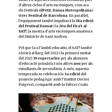
d’altres cicles d’arts escèniques, com ara
els festivals
elPetit
,
Dansa Metropolitana
i
Grec Festival de Barcelona
. En paral·lel,
l’equipament també impulsarà la
18a edició
del Festival Dansat
i la
20a del Fica’t al
SAT!
, la mostra d’arts escèniques amateurs
del Districte de Sant Andreu.
Pel que fa a l’àmbit educatiu, el SAT! també
oferirà al llarg del 2022 i la primera meitat
del 2023
19 espectacles
per als alumnes
d’educació primària i uns altres
nou
per als
estudiants de secundària. A més, aquesta
temporada se celebrarà la
3a edició
del
projecte pedagògic amb l’Institut Doctor
Puigvert, compartit amb la Fabra i Coats.