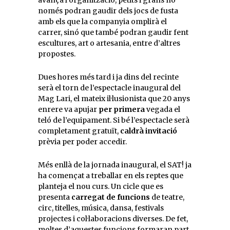
avança l’organització, petits i grans no
només podran gaudir dels jocs de fusta
amb els que la companyia omplirà el
carrer, sinó que també podran gaudir fent
escultures, art o artesania, entre d’altres
propostes.
Dues hores més tard i ja dins del recinte
serà el torn de l’espectacle inaugural del
Mag Lari, el mateix il·lusionista que 20 anys
enrere va apujar
per primera
vegada el
teló de l’equipament. Si bé l’espectacle serà
completament gratuït,
caldrà invitació
prèvia per poder accedir.
Més enllà de la jornada inaugural, el SAT! ja
ha començat a treballar en els reptes que
planteja el nou curs. Un cicle que es
presenta
carregat de funcions
de teatre,
circ, titelles, música, dansa, festivals
projectes i col·laboracions diverses. De fet,
moltes d’aquestes funcions formaran part