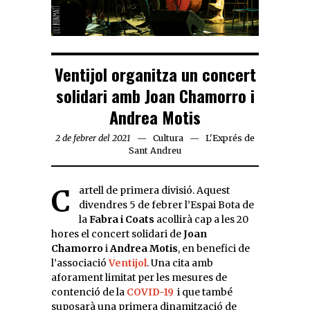
Ventijol organitza un concert
solidari amb Joan Chamorro i
Andrea Motis
2 de febrer del 2021
Cultura
L'Exprés de
Sant Andreu
Cartell de primera divisió. Aquest
divendres 5 de febrer l’Espai Bota de
la
Fabra i Coats
acollirà cap a les 20
hores el concert solidari de
Joan
Chamorro
i
Andrea Motis
, en benefici de
l’associació
Ventijol
. Una cita amb
aforament limitat per les mesures de
contenció de la
COVID-19
i que també
suposarà una primera dinamització de