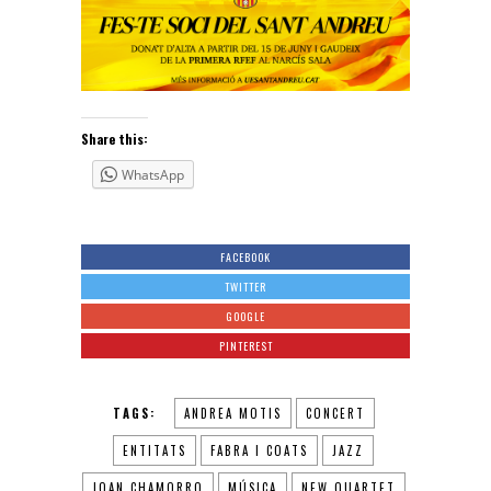
Share this:
WhatsApp
FACEBOOK
TWITTER
GOOGLE
PINTEREST
TAGS:
ANDREA MOTIS
CONCERT
ENTITATS
FABRA I COATS
JAZZ
JOAN CHAMORRO
MÚSICA
NEW QUARTET