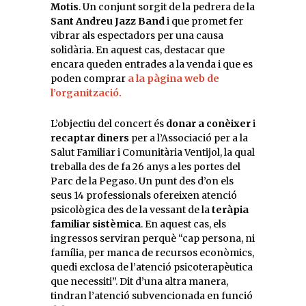
Motis
. Un conjunt sorgit de la pedrera de la
Sant Andreu Jazz Band
i que promet fer
vibrar als espectadors per una causa
solidària. En aquest cas, destacar que
encara queden entrades a la venda i que es
poden comprar
a la pàgina web de
l’organització.
L’objectiu del concert és
donar a conèixer
i
recaptar diners
per a l’Associació per a la
Salut Familiar i Comunitària Ventijol, la qual
treballa des de fa 26 anys a les portes del
Parc de la Pegaso. Un punt des d’on els
seus 14 professionals ofereixen atenció
psicològica des de la vessant de la
teràpia
familiar sistèmica
. En aquest cas, els
ingressos serviran perquè “cap persona, ni
família, per manca de recursos econòmics,
quedi exclosa de l’atenció psicoterapèutica
que necessiti”. Dit d’una altra manera,
tindran l’atenció subvencionada en funció