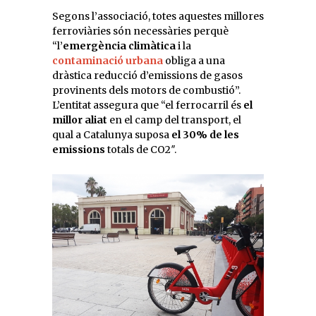
Segons l’associació, totes aquestes millores
ferroviàries són necessàries perquè
“l’
emergència climàtica
i la
contaminació urbana
obliga a una
dràstica reducció d’emissions de gasos
provinents dels motors de combustió”.
L’entitat assegura que “el ferrocarril és
el
millor aliat
en el camp del transport, el
qual a Catalunya suposa
el 30% de les
emissions
totals de CO2″.