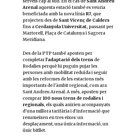
serveis cap al sud. En el cas de
Sant Andreu
Arenal
aquesta estació també es veuria
beneficiada amb la nova línia
R7
, que
projecten des de
Sant Vicenç de Calders
fins a
Cerdanyola Universitat,
passant per
Martorell, Plaça de Catalunya i Sagrera
Meridiana.
Des de la PTP també aposten per
completar
l’adaptació dels trens
de
Rodalies perquè hi puguin pujar les
persones amb mobilitat reduïda i seguir
amb les reformes de les estacions més
importants de l’àmbit regional, com ara
Sant Andreu Arenal. A més, aposten per
comprar
100 nous trens de rodalies i
regionals
, els quals anirien acompanyats
d’una millora tarifària i d’informació que
resumeixen en tres eixos: un
desplaçament, una única informació, un
únic bitllet.