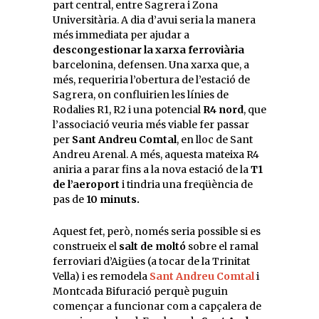
part central, entre Sagrera i Zona
Universitària. A dia d’avui seria la manera
més immediata per ajudar a
descongestionar la xarxa ferroviària
barcelonina, defensen. Una xarxa que, a
més, requeriria l’obertura de l’estació de
Sagrera, on confluirien les línies de
Rodalies R1, R2 i una potencial
R4 nord
, que
l’associació veuria més viable fer passar
per
Sant Andreu Comtal
, en lloc de Sant
Andreu Arenal. A més, aquesta mateixa R4
aniria a parar fins a la nova estació de la
T1
de l’aeroport
i tindria una freqüència de
pas de
10 minuts.
Aquest fet, però, només seria possible si es
construeix el
salt de moltó
sobre el ramal
ferroviari d’Aigües (a tocar de la Trinitat
Vella) i es remodela
Sant Andreu Comtal
i
Montcada Bifuració perquè puguin
començar a funcionar com a capçalera de