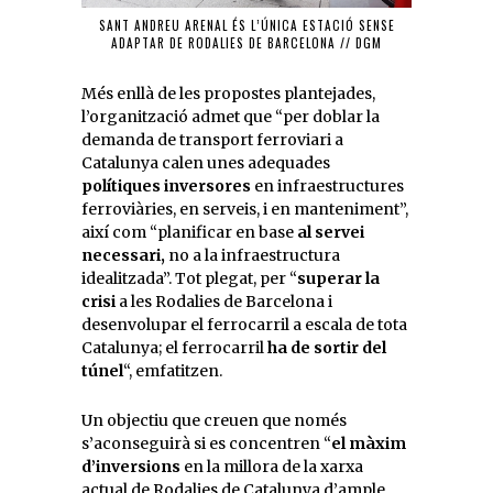
SANT ANDREU ARENAL ÉS L’ÚNICA ESTACIÓ SENSE
ADAPTAR DE RODALIES DE BARCELONA // DGM
Més enllà de les propostes plantejades,
l’organització admet que “per doblar la
demanda de transport ferroviari a
Catalunya calen unes adequades
polítiques inversores
en infraestructures
ferroviàries, en serveis, i en manteniment”,
així com “planificar en base
al servei
necessari,
no a la infraestructura
idealitzada”. Tot plegat, per “
superar la
crisi
a les Rodalies de Barcelona i
desenvolupar el ferrocarril a escala de tota
Catalunya; el ferrocarril
ha de sortir del
túnel
“, emfatitzen.
Un objectiu que creuen que només
s’aconseguirà si es concentren “
el màxim
d’inversions
en la millora de la xarxa
actual de Rodalies de Catalunya d’ample