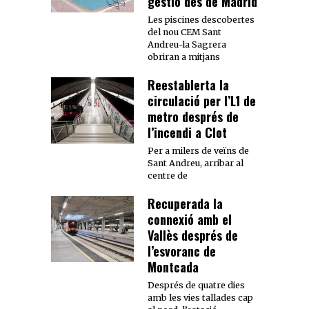
gestió des de Madrid
Les piscines descobertes
del nou CEM Sant
Andreu-la Sagrera
obriran a mitjans
Reestablerta la
circulació per l’L1 de
metro després de
l’incendi a Clot
Per a milers de veïns de
Sant Andreu, arribar al
centre de
Recuperada la
connexió amb el
Vallès després de
l’esvoranc de
Montcada
Després de quatre dies
amb les vies tallades cap