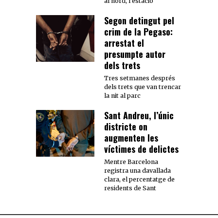
al nord, l’estació
Segon detingut pel
crim de la Pegaso:
arrestat el
presumpte autor
dels trets
Tres setmanes després
dels trets que van trencar
la nit al parc
Sant Andreu, l’únic
districte on
augmenten les
víctimes de delictes
Mentre Barcelona
registra una davallada
clara, el percentatge de
residents de Sant