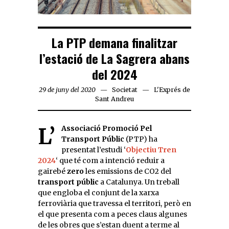
La PTP demana finalitzar
l’estació de La Sagrera abans
del 2024
29 de juny del 2020
Societat
L'Exprés de
Sant Andreu
L’
Associació Promoció Pel
Transport Públic
(PTP) ha
presentat l’estudi ‘
Objectiu Tren
2024
‘ que té com a intenció reduir a
gairebé
zero
les emissions de CO2 del
transport públic
a Catalunya. Un treball
que engloba el conjunt de la xarxa
ferroviària que travessa el territori, però en
el que presenta com a peces claus algunes
de les obres que s’estan duent a terme al