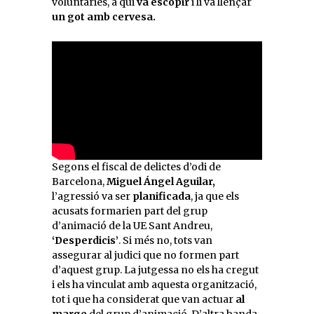
voluntàries, a qui
va escopir
i li va llençar
un got amb cervesa.
Segons el fiscal de delictes d’odi de
Barcelona,
Miguel Ángel Aguilar,
l’agressió va ser
planificada
, ja que els
acusats formarien part del grup
d’animació de la UE Sant Andreu,
‘Desperdicis’
. Si més no, tots van
assegurar al judici que no formen part
d’aquest grup. La jutgessa no els ha cregut
i els ha vinculat amb aquesta organització,
tot i que ha considerat que van actuar
al
marge
del grup d’animació. D’altra banda,