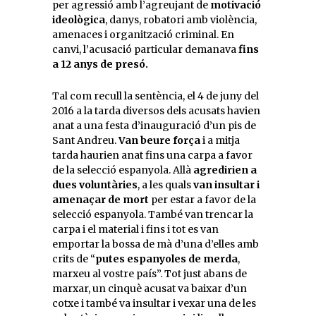
per agressió amb l’agreujant de
motivació
ideològica
, danys, robatori amb violència,
amenaces i organització criminal. En
canvi, l’acusació particular demanava
fins
a 12 anys de presó.
Tal com recull la sentència, el 4 de juny del
2016 a la tarda diversos dels acusats havien
anat a una festa d’inauguració d’un pis de
Sant Andreu.
Van beure força
i a mitja
tarda haurien anat fins una carpa a favor
de la selecció espanyola. Allà
agredirien a
dues voluntàries
, a les quals
van insultar i
amenaçar de mort
per estar a favor de la
selecció espanyola. També van trencar la
carpa i el material i fins i tot es van
emportar la bossa de mà d’una d’elles amb
crits de “
putes espanyoles de merda
,
marxeu al vostre país”. Tot just abans de
marxar, un cinquè acusat va baixar d’un
cotxe i també va insultar i vexar una de les