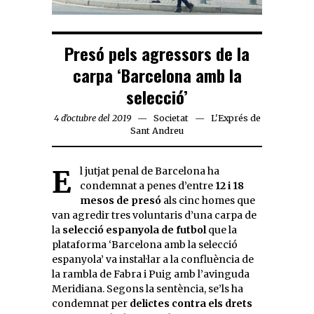
Presó pels agressors de la
carpa ‘Barcelona amb la
selecció’
4 d'octubre del 2019
Societat
L'Exprés de
Sant Andreu
El jutjat penal de Barcelona ha
condemnat a penes d’entre
12 i 18
mesos de presó
als cinc homes que
van agredir tres voluntaris d’una carpa de
la
selecció espanyola de futbol
que la
plataforma ‘Barcelona amb la selecció
espanyola’ va instal·lar a la confluència de
la rambla de Fabra i Puig amb l’avinguda
Meridiana. Segons la sentència, se’ls ha
condemnat per
delictes contra els drets