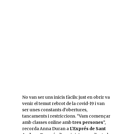
No van ser uns inicis fàcils: just en obrir va
venir el temut rebrot de la covid-19 i van
ser unes constants d’obertures,
tancaments i restriccions. “Vam començar
amb classes online amb
tres persones
“,
recorda Anna Duran a
L’Exprés de Sant