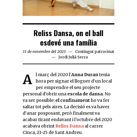
Reliss Dansa, on el ball
esdevé una família
11 de novembre del 2023
Contingut patrocinat
Jordi Julià Serra
Al març del 2020 l’
Anna Duran
tenia
hora per signar el lloguer d’un local
per emprendre el seu projecte
personal d’obrir una
escola de dansa
. No
va ser possible:
el confinament
ho va fer
saltar tot pels aires. La decisió es va haver
d’anar posposant, però finalment va
acabar tirant endavant i l’octubre del 2020
acabava obrint
Reliss Dansa
al carrer
Cinca, 23-25 de Sant Andreu.