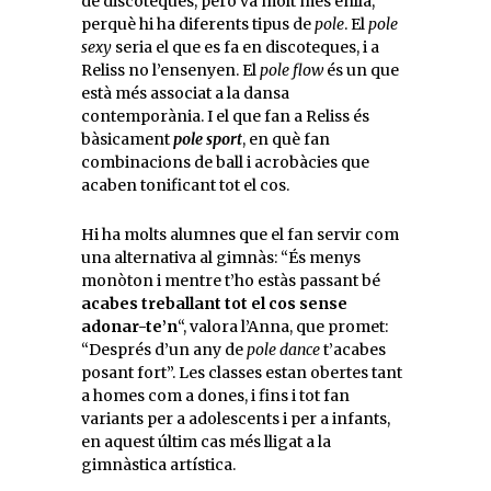
de discoteques, però va molt més enllà,
perquè hi ha diferents tipus de
pole
. El
pole
sexy
seria el que es fa en discoteques, i a
Reliss no l’ensenyen. El
pole flow
és un que
està més associat a la dansa
contemporània. I el que fan a Reliss és
bàsicament
pole sport
, en què fan
combinacions de ball i acrobàcies que
acaben tonificant tot el cos.
Hi ha molts alumnes que el fan servir com
una alternativa al gimnàs: “És menys
monòton i mentre t’ho estàs passant bé
acabes treballant tot el cos sense
adonar-te’n
“, valora l’Anna, que promet:
“Després d’un any de
pole dance
t’acabes
posant fort”. Les classes estan obertes tant
a homes com a dones, i fins i tot fan
variants per a adolescents i per a infants,
en aquest últim cas més lligat a la
gimnàstica artística.