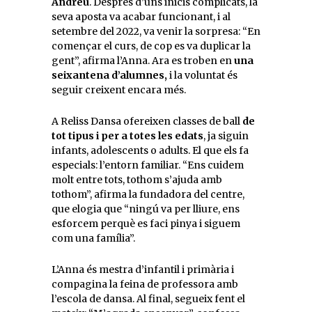
Andreu
. Després d’uns inicis complicats, la
seva aposta va acabar funcionant, i al
setembre del 2022, va venir la sorpresa: “En
començar el curs, de cop es va duplicar la
gent”, afirma l’Anna. Ara es troben en
una
seixantena d’alumnes,
i la voluntat és
seguir creixent encara més.
A Reliss Dansa ofereixen classes de ball
de
tot tipus i per a totes les edats
, ja siguin
infants, adolescents o adults. El que els fa
especials: l’entorn familiar. “Ens cuidem
molt entre tots, tothom s’ajuda amb
tothom”, afirma la fundadora del centre,
que elogia que “ningú va per lliure, ens
esforcem perquè es faci pinya i siguem
com una família”.
L’Anna és mestra d’infantil i primària i
compagina la feina de professora amb
l’escola de dansa. Al final, segueix fent el