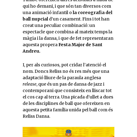
qui ho demani, i que són tan diversos com
una animació infantil o
la coreografia del
ball nupcial
d’un casament. Fins i tot han
creat una peculiar combinació: un
espectacle que combina al mateix temps la
màgia i la dansa, i que de fet representaran
aquesta propera
Festa Major de Sant
Andreu.
I, per als curiosos, pot cridar l’atenció el
nom. Doncs Reliss no és res més que una
adaptació lliure de la paraula anglesa
release
, que és un pas de dansa de jazz i
contemporani que consisteix en lliscar tot
el cos cap al terra. Una picada d’ullet a dues
de les disciplines de ball que ofereixen en
aquesta petita família unida pel ball com és
Reliss Dansa.