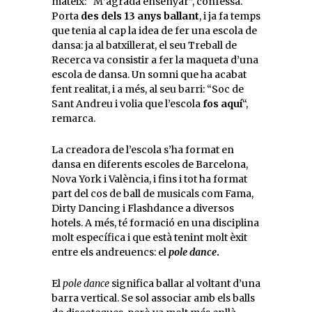
mateix: “M’agrada ensenyar”, confessa.
Porta
des dels 13 anys ballant
, i ja fa temps
que tenia al cap la idea de fer una escola de
dansa: ja al batxillerat, el seu Treball de
Recerca va consistir a fer la maqueta d’una
escola de dansa. Un somni que ha acabat
fent realitat, i a més, al seu barri: “Soc de
Sant Andreu i volia que l’escola
fos aquí
“,
remarca.
La creadora de l’escola s’ha format en
dansa en diferents escoles de Barcelona,
Nova York i València, i fins i tot ha format
part del cos de ball de musicals com Fama,
Dirty Dancing i Flashdance a diversos
hotels. A més, té formació en una disciplina
molt específica i que està tenint molt èxit
entre els andreuencs: el
pole dance
.
El
pole dance
significa ballar al voltant d’una
barra vertical. Se sol associar amb els balls