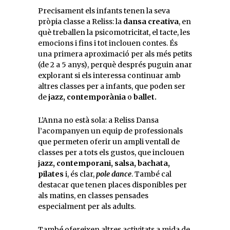
Precisament els infants tenen la seva
pròpia classe a Reliss: la
dansa creativa
, en
què treballen la psicomotricitat, el tacte, les
emocions i fins i tot inclouen contes. És
una primera aproximació per als més petits
(de 2 a 5 anys), perquè després puguin anar
explorant si els interessa continuar amb
altres classes per a infants, que poden ser
de
jazz, contemporània
o
ballet.
L’Anna no està sola: a Reliss Dansa
l’acompanyen un equip de professionals
que permeten oferir un ampli ventall de
classes per a tots els gustos, que inclouen
jazz, contemporani, salsa, bachata,
pilates
i, és clar,
pole dance
. També cal
destacar que tenen places disponibles per
als matins, en classes pensades
especialment per als adults.
També ofereixen altres activitats a mida de