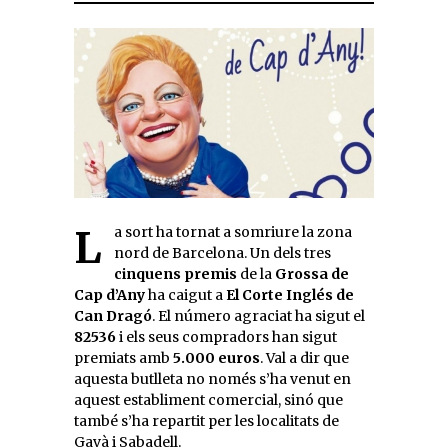
La sort ha tornat a somriure la zona
nord de Barcelona. Un dels tres
cinquens premis
de la
Grossa de
Cap d’Any
ha caigut a
El Corte Inglés de
Can Dragó
. El número agraciat ha sigut el
82536
i els seus compradors han sigut
premiats amb
5.000 euros
. Val a dir que
aquesta butlleta no només s’ha venut en
aquest establiment comercial, sinó que
també s’ha repartit per les localitats de
Gavà i Sabadell.