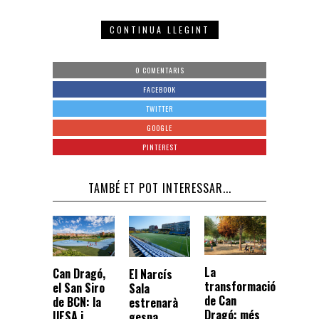
CONTINUA LLEGINT
0 COMENTARIS
FACEBOOK
TWITTER
GOOGLE
PINTEREST
TAMBÉ ET POT INTERESSAR...
La
Can Dragó,
El Narcís
transformació
el San Siro
Sala
de Can
de BCN: la
estrenarà
Dragó: més
UESA i
gespa