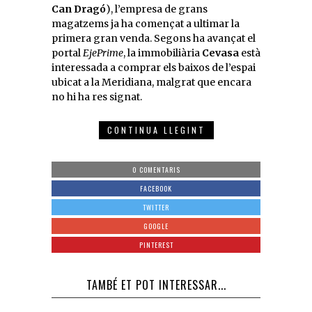
Can Dragó
), l’empresa de grans
magatzems ja ha començat a ultimar la
primera gran venda. Segons ha avançat el
portal
EjePrime
, la immobiliària
Cevasa
està
interessada a comprar els baixos de l’espai
ubicat a la Meridiana, malgrat que encara
no hi ha res signat.
CONTINUA LLEGINT
0 COMENTARIS
FACEBOOK
TWITTER
GOOGLE
PINTEREST
TAMBÉ ET POT INTERESSAR...