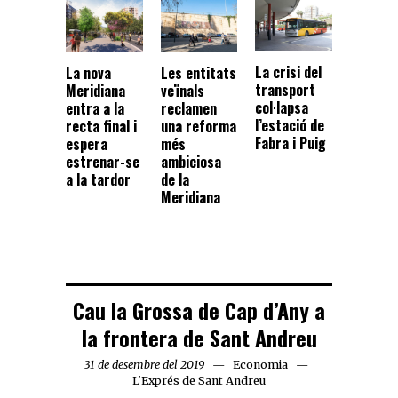
La crisi del
La nova
Les entitats
transport
Meridiana
veïnals
col·lapsa
entra a la
reclamen
l’estació de
recta final i
una reforma
Fabra i Puig
espera
més
estrenar-se
ambiciosa
a la tardor
de la
Meridiana
Cau la Grossa de Cap d’Any a
la frontera de Sant Andreu
31 de desembre del 2019
Economia
L'Exprés de Sant Andreu