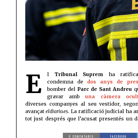
E
l
Tribunal Suprem
ha ratifica
condemna de
dos anys de pre
bomber del
Parc de Sant Andreu
qu
gravar amb
una càmera ocul
diverses companyes al seu vestidor, sego
avançat
eldiario.es.
La ratificació judicial ha a
tot just després que l’acusat presentés un d
0 COMENTARIS
FACEBOOK