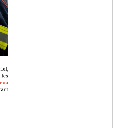
lel,
 les
seva
rant