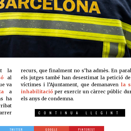
t la
recurs, que finalment no s’ha admès. En paral·
só
al
els jutges també han desestimat la petició de
e va
víctimes i l’Ajuntament, que demanaven
la 
ta
a
inhabilitació
per exercir un càrrec públic du
ns ha
els anys de condemna.
rribat
arrer
CONTINUA LLEGINT
TWITTER
GOOGLE
PINTEREST