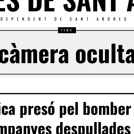
NDEPENDENT DE SANT ANDREU
TEMA
càmera ocult
fica presó pel bomber
mpanyes despullades