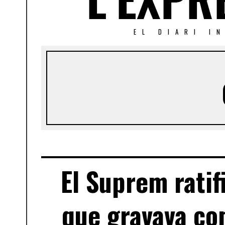
EL DIARI I
El Suprem rati
que gravava co