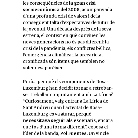
les conseqüències de
la gran crisi
socioeconòmica del 2008,
acompanyada
d’una profunda crisi de valors i de la
consegüent falta d’expectatives de futur de
la joventut. Una dècada després de la seva
estrena, el context en què conviuen les
noves generacions no és pas diferent: la
crisi de la pandèmia, els conflictes bèl·lics,
l’emergència climàtica i la precarietat
cronificada són ítems que semblen no
voler desaparèixer.
Però… per què els components de Rosa-
Luxemburg han decidit tornar a retrobar-
se i treballar conjuntament amb La Lírica?
“Curiosament, vaig entrar a La Lírica de
Sant Andreu quan l’activitat de Rosa-
Luxemburg es va aturar, perquè
necessitava seguir als escenaris
, encara
que fos d’una forma diferent”, exposa el
líder de la banda,
Pol Fuentes.
Un vincle