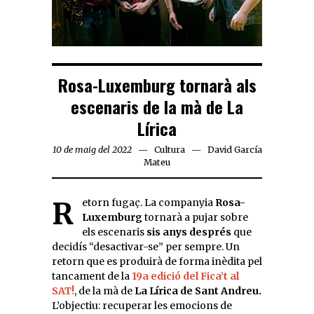
Rosa-Luxemburg tornarà als
escenaris de la mà de La
Lírica
10 de maig del 2022
Cultura
David García
Mateu
Retorn fugaç. La companyia
Rosa-
Luxemburg
tornarà a pujar sobre
els escenaris
sis anys després
que
decidís “desactivar-se” per sempre. Un
retorn que es produirà de forma inèdita pel
tancament de la
19a edició del Fica’t al
SAT!
, de la mà de
La Lírica de Sant Andreu.
L’objectiu: recuperar les emocions de