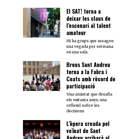
El SAT! torna a
deixar les claus de
l’escenari al talent
amateur
Hi ha grups que assagen
una vegada per setmana
en una sala
Breus Sant Andreu
torna a la Fabra i
Coats amb rècord de
participació
Una amistat que desafia
els vuitanta anys, una
reflexió sobre les
decisions
L’òpera creada pel
veïnat de Sant
Andreu arribarà al