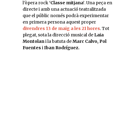
l’òpera rock
‘Classe mitjana’
. Una peça en
directe i amb una actuació teatralitzada
que el públic només podrà experimentar
en primera persona aquest proper
divendres 13 de maig a les 21 hores
. Tot
plegat, sota la direcció musical de
Laia
Montolan
i la batuta de
Marc Calvo, Pol
Fuentes
i
Iban Rodríguez.