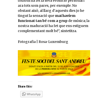
tothom ha fet la seva evolució personal i
ara tots som pares, per exemple. No
obstant això, al llarg d’aquests dies jo he
tingut la sensació que
mai havíem
funcionat tan bé com a grup
de música; la
nostra maduració ha fet que ens estiguem
complementant molt bé”, sintetitza.
Fotografia | Rosa-Luxemburg
Share this:
WhatsApp