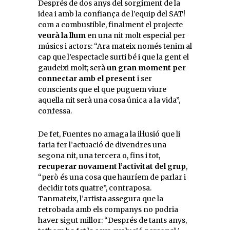
Després de dos anys del sorgiment de la
idea i amb la confiança de l’equip del SAT!
com a combustible, finalment el projecte
veurà la llum
en una nit molt especial per
músics i actors: “Ara mateix només tenim al
cap que l’espectacle surti bé i que la gent el
gaudeixi molt; serà
un gran moment per
connectar amb el present
i ser
conscients que el que puguem viure
aquella nit serà una cosa única a la vida”,
confessa.
De fet, Fuentes no amaga la il·lusió que li
faria fer l’actuació de divendres una
segona nit, una tercera o, fins i tot,
recuperar novament l’activitat del grup
,
“però és una cosa que hauríem de parlar i
decidir tots quatre”, contraposa.
Tanmateix, l’artista assegura que la
retrobada amb els companys no podria
haver sigut millor: “Després de tants anys,