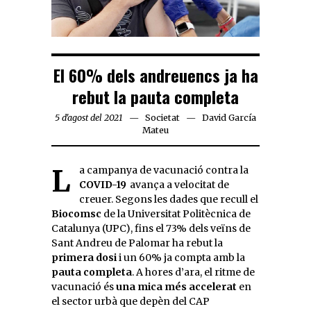
El 60% dels andreuencs ja ha
rebut la pauta completa
5 d'agost del 2021
Societat
David García
Mateu
La campanya de vacunació contra la
COVID-19
avança a velocitat de
creuer. Segons les dades que recull el
Biocomsc
de la Universitat Politècnica de
Catalunya (UPC), fins el 73% dels veïns de
Sant Andreu de Palomar ha rebut la
primera dosi
i un 60% ja compta amb la
pauta completa
. A hores d’ara, el ritme de
vacunació és
una mica més accelerat
en
el sector urbà que depèn del CAP