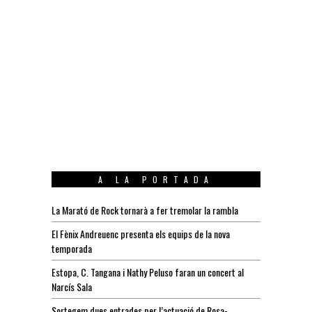
A LA PORTADA
La Marató de Rock tornarà a fer tremolar la rambla
El Fènix Andreuenc presenta els equips de la nova
temporada
Estopa, C. Tangana i Nathy Peluso faran un concert al
Narcís Sala
Sortegem dues entrades per l’actuació de Rosa-