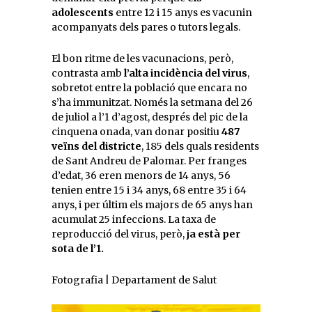
adolescents
entre 12 i 15 anys es vacunin
acompanyats dels pares o tutors legals.
El bon ritme de les vacunacions, però,
contrasta amb
l’alta incidència del virus
,
sobretot entre la població que encara no
s’ha immunitzat. Només la setmana del 26
de juliol a l’1 d’agost, després del pic de la
cinquena onada, van donar positiu
487
veïns del districte
, 185 dels quals residents
de Sant Andreu de Palomar. Per franges
d’edat, 36 eren menors de 14 anys, 56
tenien entre 15 i 34 anys, 68 entre 35 i 64
anys, i per últim els majors de 65 anys han
acumulat 25 infeccions. La taxa de
reproducció del virus, però,
ja està per
sota de l’1.
Fotografia | Departament de Salut