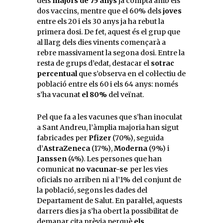
dels
majors de 75 anys
ja compta amb els
dos vaccins, mentre que el 60% dels
joves
entre els 20 i els 30 anys ja ha rebut la
primera dosi. De fet, aquest és el grup que
al llarg dels dies vinents començarà a
rebre massivament la segona dosi. Entre la
resta de grups d’edat, destacar el
sotrac
percentual
que s’observa en el col·lectiu de
població entre els 60 i els 64 anys: només
s’ha vacunat
el 80%
del veïnat.
Pel que fa a les vacunes que s’han inoculat
a Sant Andreu, l’àmplia majoria han sigut
fabricades per
Pfizer
(70%), seguida
d’
AstraZeneca
(17%),
Moderna
(9%) i
Janssen
(4%). Les persones que han
comunicat
no vacunar-se
per les vies
oficials no arriben ni a l’1% del conjunt de
la població, segons les dades del
Departament de Salut. En paral·lel, aquests
darrers dies ja s’ha obert la possibilitat de
demanar cita prèvia perquè
els