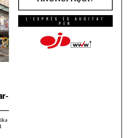
L’EXPRÉS ÉS AUDITAT
PER
ar-
tika
l