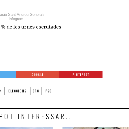
pació Sant Andreu Generals
Infogram
99% de les urnes escrutades
R
GOOGLE
PINTEREST
N
ELECCIONS
ERC
PSC
POT INTERESSAR...