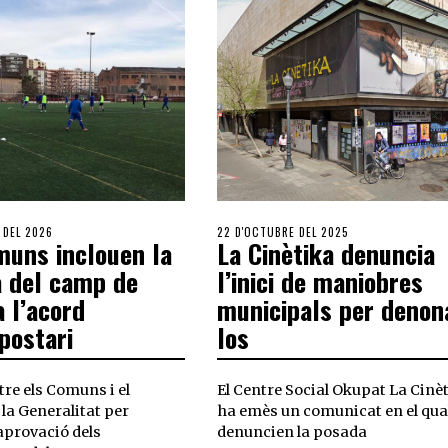
 DEL 2026
22 D'OCTUBRE DEL 2025
muns inclouen la
La Cinètika denuncia
a del camp de
l’inici de maniobres
a l’acord
municipals per denon
postari
los
tre els Comuns i el
El Centre Social Okupat La Cinè
la Generalitat per
ha emès un comunicat en el qua
’aprovació dels
denuncien la posada