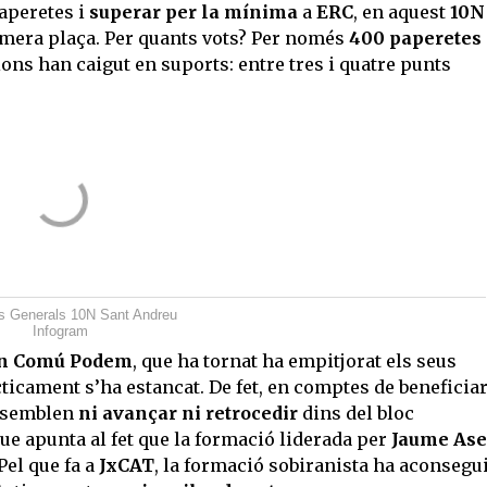
aperetes i
superar per la mínima
a
ERC
, en aquest
10N
imera plaça. Per quants vots? Per només
400 paperetes
ions han caigut en suports: entre tres i quatre punts
s Generals 10N Sant Andreu
Infogram
n Comú Podem
, que ha tornat ha empitjorat els seus
cticament s’ha estancat. De fet, en comptes de beneficia
o semblen
ni avançar ni retrocedir
dins del bloc
que apunta al fet que la formació liderada per
Jaume As
Pel que fa a
JxCAT
, la formació sobiranista ha aconsegui