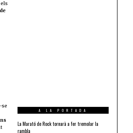
els
 de
r-se
A LA PORTADA
ens
La Marató de Rock tornarà a fer tremolar la
t
rambla