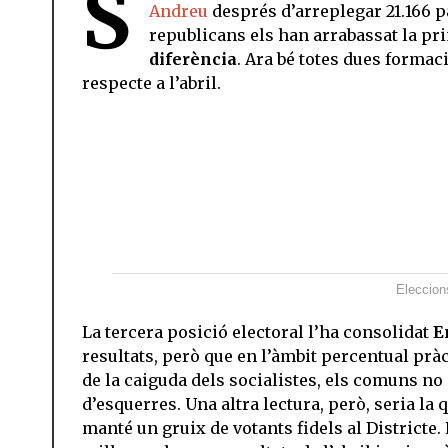
S
Andreu
després d’arreplegar 21.166 p
republicans els han arrabassat la pr
diferència
. Ara bé totes dues formac
respecte a l’abril.
Eleccion
La tercera posició electoral l’ha consolidat
E
resultats, però que en l’àmbit percentual prà
de la caiguda dels socialistes, els comuns n
d’esquerres. Una altra lectura, però, seria la 
manté un gruix de votants fidels al Districte. 