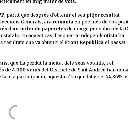
pràcticament en
mig miler de vots.
PP
, partit que després d’obtenir el seu
pitjor resultat
Eleccions Generals, ara
remunta
en poc més de dos punt
és d’un miler de paperetes
de marge per sobre de la
estatals. En aquest cas, l’esquerra independentista ha
s resultats que va obtenir el
Front Republicà
el passat
ans
, que ha perdut la meitat dels seus votants, i e
l
s de 4.000 veïns
del Districte de Sant Andreu han dona
e fa a la participació, aquesta s’ha quedat en el 74,86%,
c