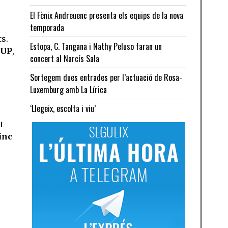
El Fènix Andreuenc presenta els equips de la nova
temporada
s.
Estopa, C. Tangana i Nathy Peluso faran un
CUP
,
concert al Narcís Sala
Sortegem dues entrades per l’actuació de Rosa-
Luxemburg amb La Lírica
‘Llegeix, escolta i viu’
t
inc