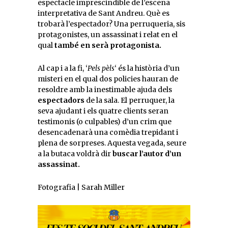
espectacle imprescindible de l’escena
interpretativa de Sant Andreu. Què es
trobarà l’espectador? Una perruqueria, sis
protagonistes, un assassinat i relat en el
qual
també en serà protagonista.
Al cap i a la fi, ‘
Pels pèls
‘ és la història d’un
misteri en el qual dos policies hauran de
resoldre amb la inestimable ajuda dels
espectadors
de la sala. El perruquer, la
seva ajudant i els quatre clients seran
testimonis (o culpables) d’un crim que
desencadenarà una comèdia trepidant i
plena de sorpreses. Aquesta vegada, seure
a la butaca voldrà dir
buscar l’autor d’un
assassinat.
Fotografia | Sarah Miller