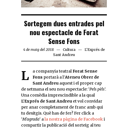
Sortegem dues entrades pel
nou espectacle de Forat
Sense Fons
4 de maig del 2018
Cultura
L'Exprés de
Sant Andreu
La companyia teatral
Forat Sense
Fons
portarà a l’
Ateneu Obrer de
Sant Andreu
aquest i el proper cap
de setmana el seu nou espectacle: ‘
Pels pèls
‘.
Una comèdia imprescindible a la qual
L’Exprés de Sant Andreu
et vol convidar
per anar completament de franc amb qui
tu desitgis. Què has de fer? Fer click a
‘
M’agrada
‘ a
la nostra pàgina de Facebook
i
compartir la publicació del sorteig al teu