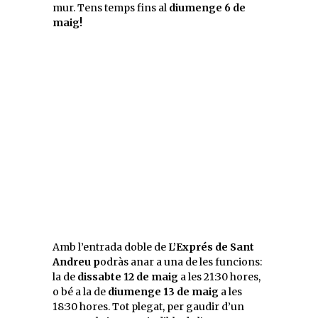
mur. Tens temps fins al
diumenge 6 de
maig!
Amb l’entrada doble de
L’Exprés de Sant
Andreu p
odràs anar a una de les funcions:
la de
dissabte 12 de maig
a les 21:30 hores,
o bé a la de
diumenge 13 de maig
a les
18:30 hores. Tot plegat, per gaudir d’un