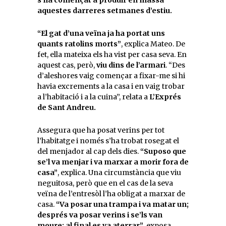
aquestes darreres setmanes d’estiu.
“El gat d’una veïna ja ha portat uns
quants ratolins morts”
, explica Mateo. De
fet, ella mateixa els ha vist per casa seva. En
aquest cas, però,
viu dins de l’armari
. “Des
d’aleshores vaig començar a fixar-me si hi
havia excrements a la casa i en vaig trobar
a l’habitació i a la cuina”, relata a
L’Exprés
de Sant Andreu.
Assegura que ha posat verins per tot
l’habitatge i només s’ha trobat rosegat el
del menjador al cap dels dies.
“Suposo que
se’l va menjar i va marxar a morir fora de
casa”
, explica. Una circumstància que viu
neguitosa, però que en el cas de la seva
veïna de l’entresòl l’ha obligat a marxar de
casa.
“Va posar una trampa i va matar un;
després va posar verins i se’ls van
moure; al final es va aterrar”
, exposa