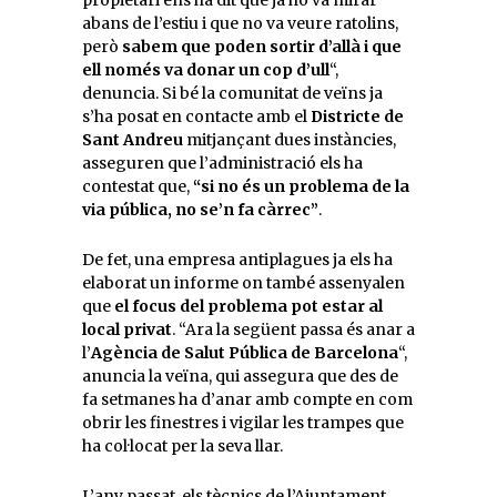
abans de l’estiu i que no va veure ratolins,
però
sabem que poden sortir d’allà i que
ell només va donar un cop d’ull
“,
denuncia. Si bé la comunitat de veïns ja
s’ha posat en contacte amb el
Districte de
Sant Andreu
mitjançant dues instàncies,
asseguren que l’administració els ha
contestat que,
“si no és un problema de la
via pública, no se’n fa càrrec”
.
De fet, una empresa antiplagues ja els ha
elaborat un informe on també assenyalen
que
el focus del problema pot estar al
local privat
. “Ara la següent passa és anar a
l’
Agència de Salut Pública de Barcelona
“,
anuncia la veïna, qui assegura que des de
fa setmanes ha d’anar amb compte en com
obrir les finestres i vigilar les trampes que
ha col·locat per la seva llar.
L’any passat, els tècnics de l’Ajuntament