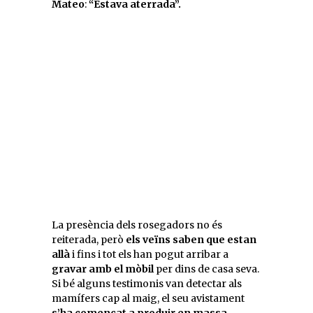
Mateo
:
“Estava aterrada”.
La presència dels rosegadors no és
reiterada, però
els veïns saben que estan
allà
i fins i tot els han pogut arribar a
gravar amb el mòbil
per dins de casa seva.
Si bé alguns testimonis van detectar als
mamífers cap al maig, el seu avistament
s’ha començat a produir en massa