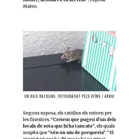
Mateo.
UN DELS RATOLINS, FOTOGRAFIAT PELS VEÏNS / ARXIU
Segons suposa, els ratolins els entren per
les finestres.
“Creiem que pugen d’un dels
locals de sota que hi ha tancats”
, els quals
sospita que
“són un niu de porqueria”
. “El
propietari ens ha dit que ja ho va mirar