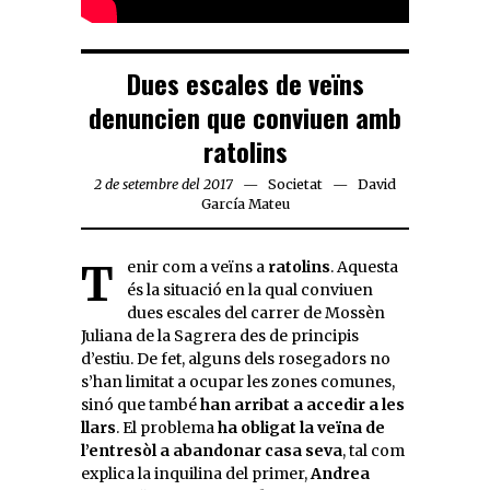
Dues escales de veïns
denuncien que conviuen amb
ratolins
2 de setembre del 2017
Societat
David
García Mateu
Tenir com a veïns a
ratolins
. Aquesta
és la situació en la qual conviuen
dues escales del carrer de Mossèn
Juliana de la Sagrera des de principis
d’estiu. De fet, alguns dels rosegadors no
s’han limitat a ocupar les zones comunes,
sinó que també
han arribat a accedir a les
llars
. El problema
ha obligat la veïna de
l’entresòl a abandonar casa seva
, tal com
explica la inquilina del primer,
Andrea