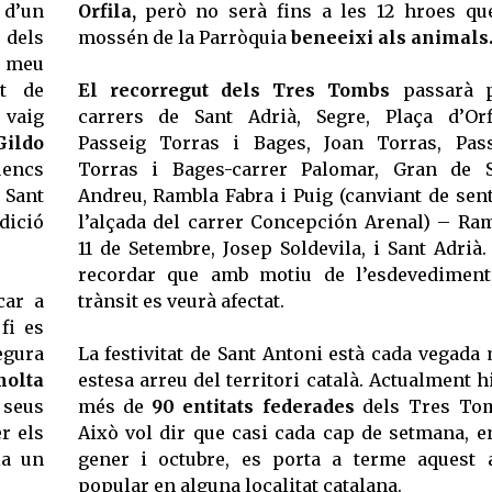
 d’un
Orfila,
però no serà fins a les 12 hroes qu
 dels
mossén de la Parròquia
beneeixi als animals
l meu
rt de
El recorregut dels Tres Tombs
passarà 
 vaig
carrers de Sant Adrià, Segre, Plaça d’Orf
Gildo
Passeig Torras i Bages, Joan Torras, Pas
uencs
Torras i Bages-carrer Palomar, Gran de 
 Sant
Andreu, Rambla Fabra i Puig (canviant de sent
dició
l’alçada del carrer Concepción Arenal) – Ra
11 de Setembre, Josep Soldevila, i Sant Adrià.
recordar que amb motiu de l’esdevediment
car a
trànsit es veurà afectat.
fi es
egura
La festivitat de Sant Antoni està cada vegada
olta
estesa arreu del territori català. Actualment h
 seus
més de
90 entitats federades
dels Tres Tom
r els
Això vol dir que casi cada cap de setmana, e
ia un
gener i octubre, es porta a terme aquest 
popular en alguna localitat catalana.