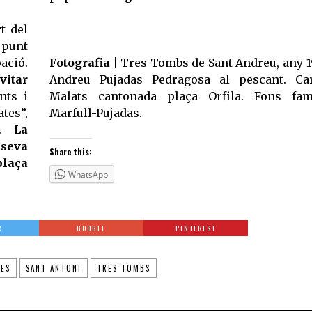
t del
a punt
ació.
Fotografia |
Tres Tombs de Sant Andreu, any 1
vitar
Andreu Pujadas Pedragosa al pescant. Ca
nts i
Malats cantonada plaça Orfila. Fons fam
tes”,
Marfull-Pujadas.
ió.
La
 seva
Share this:
plaça
WhatsApp
R
GOOGLE
PINTEREST
ES
SANT ANTONI
TRES TOMBS