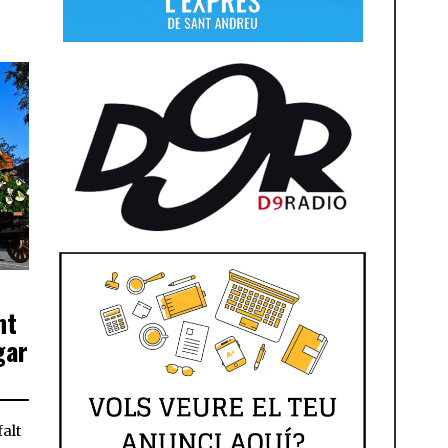
nt
gar
falt