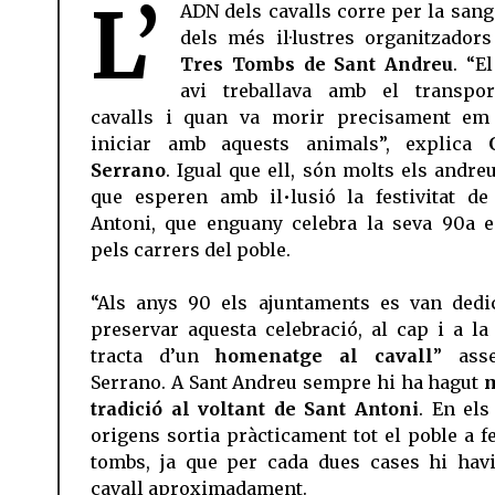
L’
ADN dels cavalls corre per la sang
dels més il·lustres organitzadors
Tres Tombs de Sant Andreu
. “E
avi treballava amb el transpo
cavalls i quan va morir precisament em
iniciar amb aquests animals”, explica
Serrano
. Igual que ell, són molts els andre
que esperen amb il•lusió la festivitat de
Antoni, que enguany celebra la seva 90a e
pels carrers del poble.
“Als anys 90 els ajuntaments es van dedi
preservar aquesta celebració, al cap i a la 
tracta d’un
homenatge al cavall
” ass
Serrano. A Sant Andreu sempre hi ha hagut
m
tradició al voltant de Sant Antoni
. En els
origens sortia pràcticament tot el poble a fe
tombs, ja que per cada dues cases hi hav
cavall aproximadament.