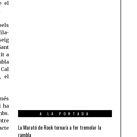
e el
.
pels
ila-
seig
Sant
it a
mbla
 Cal
, el
 més
i ha
bs.
A LA PORTADA
ntre
La Marató de Rock tornarà a fer tremolar la
acte
rambla