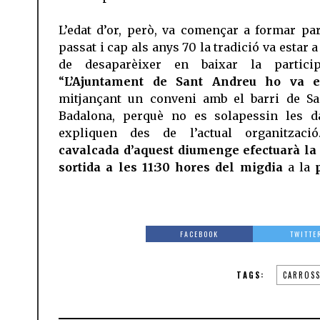
L’edat d’or, però, va començar a formar par
passat i cap als anys 70 la tradició va estar 
de desaparèixer en baixar la particip
“
L’Ajuntament de Sant Andreu ho va e
mitjançant un conveni amb el barri de Sa
Badalona, perquè no es solapessin les da
expliquen des de l’actual organitzac
cavalcada d’aquest diumenge efectuarà la
sortida a les 11:30 hores del migdia
a la
FACEBOOK
TWITTE
TAGS:
CARROSS