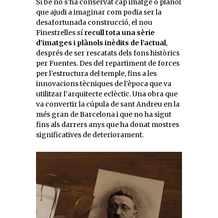
Si bé no s’ha conservat cap imatge o plànol
que ajudi a imaginar com podia ser la
desafortunada construcció, el nou
Finestrelles sí
recull tota una sèrie
d’imatges i plànols inèdits de l’actual
,
després de ser rescatats dels fons històrics
per Fuentes. Des del repartiment de forces
per l’estructura del temple, fins a les
innovacions tècniques de l’època que va
utilitzar l’arquitecte eclèctic. Una obra que
va convertir la cúpula de sant Andreu en la
més gran de Barcelona i que no ha sigut
fins als darrers anys que ha donat mostres
significatives de deteriorament.