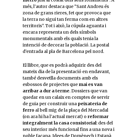
més, l’autor destaca que “Sant Andreu és
zona de grans rieres, fet que provoca que
la terra no sigui tan ferma com en altres
territoris”. Tot i això, la cúpula aguanta i
encara representa un dels símbols
monumentals amb els quals tenia la
intenció de decorar la població. La postal
d’entrada al pla de Barcelona pel nord.
El llibre, que es podrà adquirir des del
mateix dia de la presentació en endavant,
també desvetlla documents amb els
esbossos de projectes que
mai es van
arribar a dur a terme
. Dossiers que van
quedar en un calaix en comptes de servir
de guia per construir una
peixateria de
ferro
al bell mig de la plaça del Mercadal
(on ara hi ha l’actual mercat) o
reformar
integralment la casa consistorial
: des del
seu interior més funcional fins a una nova i
noble façana. Idees de Domènech i Estapà