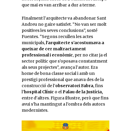
que mai es van arribar a dur a terme.
Finalment l’arquitecte va abandonar Sant
Andreu no gaire satisfet. “No van ser molt
positives les seves conclusions”, sosté
Fuentes. “Segons recullen les actes
municipals,
l’arquitecte s’acostumava a
queixar de cer maltractament
professional i econòmic
, per no citar ja el
sector polític que s’oposava constantment
als seus projectes”, avança l’autor. Era
home de bona classe social i amb un
prestigi professional que anava des de la
construcció de l’
observatori Fabra
, fins
l’
hospital Clínic
o el
Palau de la Justícia,
entre d’altres. Figura il·lustre, però que fins
avui s’ha mantingut a l’ombra dels autors
modernistes.