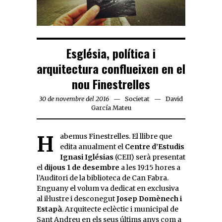
Església, política i
arquitectura conflueixen en el
nou Finestrelles
30 de novembre del 2016
Societat
David
García Mateu
Habemus Finestrelles. El llibre que
edita anualment el
Centre d’Estudis
Ignasi Iglésias
(CEII) serà presentat
el
dijous 1 de desembre
a les 19:15 hores a
l’Auditori de la biblioteca de Can Fabra.
Enguany el volum va dedicat en exclusiva
al il·lustre i desconegut
Josep Domènech i
Estapà
. Arquitecte eclèctic i municipal de
Sant Andreu en els seus últims anys com a