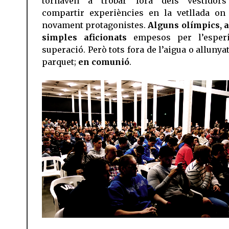
tornaven a trobar fora dels vestidor
compartir experiències en la vetllada on
novament protagonistes.
Alguns olímpics, a
simples aficionats
empesos per l’esperi
superació. Però tots fora de l’aigua o allunya
parquet;
en comunió
.