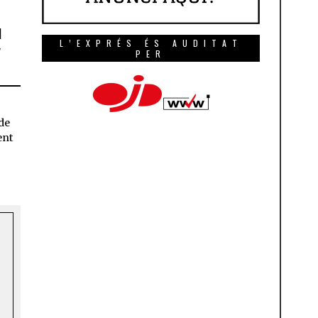
u
L’EXPRÉS ÉS AUDITAT
y
PER
de
ent