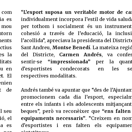
ió com
“
L’esport suposa un veritable motor de ca
ia es
individualment incorpora l’estil de vida salud
ó mou
per tothom i socialment és un instrumen
ntorn
cohesió a través de l’educació, la inclus
ments
l’acollida”, apreciava la presidenta del District
ectius
Sant Andreu,
Montse Benedí
. La mateixa regi
es la
del Districte,
Carmen Andrés
, va confe
itats
sentir-se
“impressionada”
per la quanti
eu en
d’esportistes condecorats en les se
rt
. El
respectives modalitats.
enien
t de
Andrés també va apuntar que “des de l’Ajunta
promocionem cada dia l’esport, especial
entre els infants i els adolescents mitjançant
l seu
beques”, però va reconèixer que
“ens falten
ó, el
equipaments necessaris”
. “Creixem en no
la es
d’esportistes i ens falten els equipamen