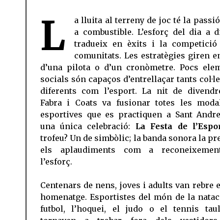
L
a lluita al terreny de joc té la pass
a combustible. L’esforç del dia a d
tradueix en èxits i la competici
comunitats. Les estratègies giren e
d’una pilota o d’un cronòmetre. Pocs ele
socials són capaços d’entrellaçar tants col·l
diferents com l’esport. La nit de divendr
Fabra i Coats va fusionar totes les modal
esportives que es practiquen a Sant Andr
una única celebració:
La Festa de l’Espo
trofeu? Un de simbòlic; la banda sonora la pr
els aplaudiments com a reconeixemen
l’esforç.
Centenars de nens, joves i adults van rebre e
homenatge. Esportistes del món de la nataci
futbol, l’hoquei, el judo o el tennis tau