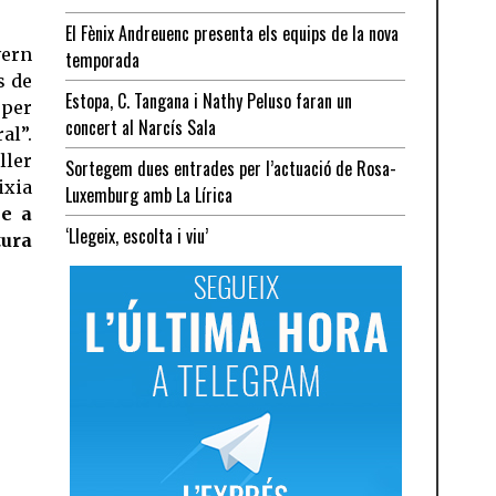
El Fènix Andreuenc presenta els equips de la nova
vern
temporada
s de
Estopa, C. Tangana i Nathy Peluso faran un
 per
concert al Narcís Sala
al”.
ler
Sortegem dues entrades per l’actuació de Rosa-
ixia
Luxemburg amb La Lírica
me a
‘Llegeix, escolta i viu’
tura