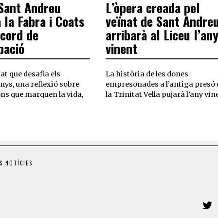
Sant Andreu
L’òpera creada pel
 la Fabra i Coats
veïnat de Sant Andre
cord de
arribarà al Liceu l’an
pació
vinent
t que desafia els
La història de les dones
nys, una reflexió sobre
empresonades a l’antiga presó 
ons que marquen la vida,
la Trinitat Vella pujarà l’any vin
S NOTÍCIES