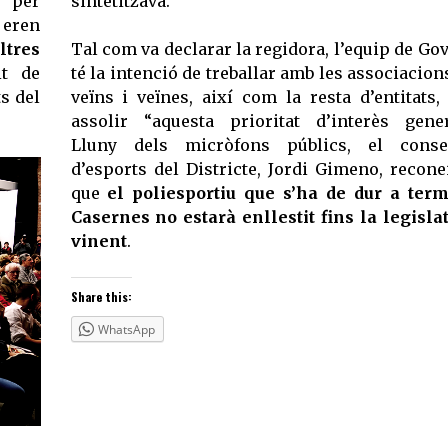
s per
sintetitzava.
 eren
ltres
Tal com va declarar la regidora, l’equip de Go
t de
té la intenció de treballar amb les associacion
ts del
veïns i veïnes, així com la resta d’entitats,
assolir “aquesta prioritat d’interès gener
Lluny dels micròfons públics, el consel
d’esports del Districte, Jordi Gimeno, recone
que
el poliesportiu que s’ha de dur a ter
Casernes no estarà enllestit fins la legisla
vinent
.
Share this:
WhatsApp