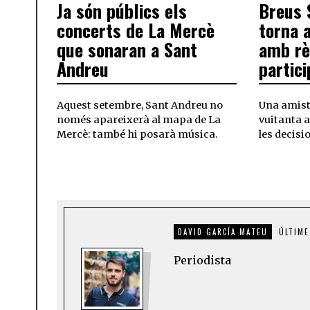
Ja són públics els
Breus 
concerts de La Mercè
torna a
que sonaran a Sant
amb rè
Andreu
partici
Aquest setembre, Sant Andreu no
Una amista
només apareixerà al mapa de La
vuitanta a
Mercè: també hi posarà música.
les decisi
DAVID GARCÍA MATEU
ÚLTIME
Periodista