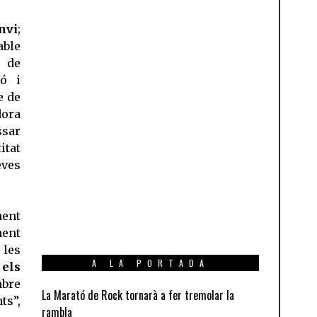
nvi
;
able
t de
ió i
e de
dora
ssar
tat
ves
ment
ment
 les
A LA PORTADA
 els
mbre
La Marató de Rock tornarà a fer tremolar la
ts”,
rambla