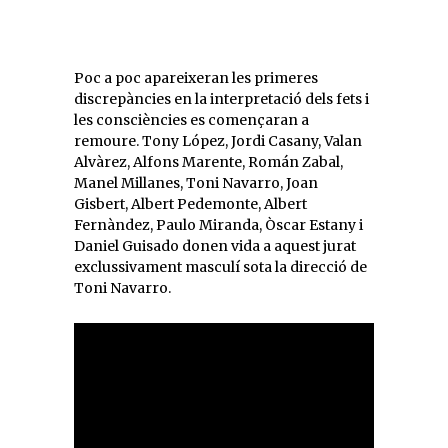
Poc a poc apareixeran les primeres
discrepàncies en la interpretació dels fets i
les consciències es començaran a
remoure. Tony López, Jordi Casany, Valan
Alvàrez, Alfons Marente, Román Zabal,
Manel Millanes, Toni Navarro, Joan
Gisbert, Albert Pedemonte, Albert
Fernàndez, Paulo Miranda, Òscar Estany i
Daniel Guisado donen vida a aquest jurat
exclussivament masculí sota la direcció de
Toni Navarro.