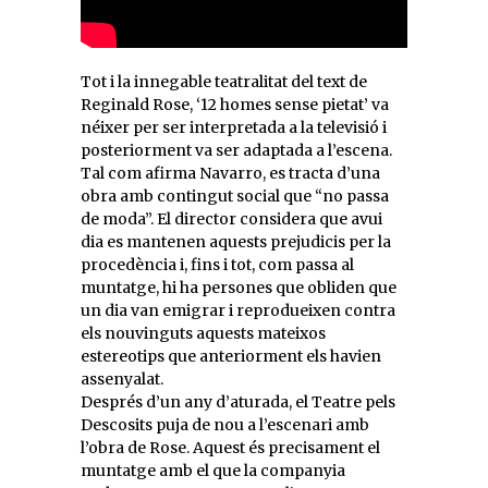
Tot i la innegable teatralitat del text de
Reginald Rose, ‘12 homes sense pietat’ va
néixer per ser interpretada a la televisió i
posteriorment va ser adaptada a l’escena.
Tal com afirma Navarro, es tracta d’una
obra amb contingut social que “no passa
de moda”. El director considera que avui
dia es mantenen aquests prejudicis per la
procedència i, fins i tot, com passa al
muntatge, hi ha persones que obliden que
un dia van emigrar i reprodueixen contra
els nouvinguts aquests mateixos
estereotips que anteriorment els havien
assenyalat.
Després d’un any d’aturada, el Teatre pels
Descosits puja de nou a l’escenari amb
l’obra de Rose. Aquest és precisament el
muntatge amb el que la companyia