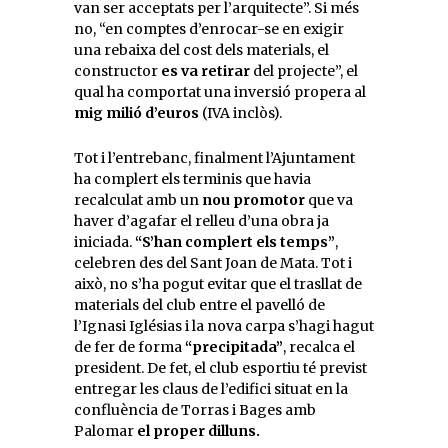
van ser acceptats per l’arquitecte”. Si més
no, “en comptes d’enrocar-se en exigir
una rebaixa del cost dels materials, el
constructor
es va retirar
del projecte”, el
qual ha comportat una inversió propera al
mig milió d’euros
(IVA inclòs).
Tot i l’entrebanc, finalment l’Ajuntament
ha complert els terminis que havia
recalculat amb un
nou promotor
que va
haver d’agafar el relleu d’una obra ja
iniciada.
“S’han complert els temps”
,
celebren des del Sant Joan de Mata. Tot i
això, no s’ha pogut evitar que el trasllat de
materials del club entre el pavelló de
l’Ignasi Iglésias i la nova carpa s’hagi hagut
de fer de forma
“precipitada”
, recalca el
president. De fet, el club esportiu té previst
entregar les claus de l’edifici situat en la
confluència de Torras i Bages amb
Palomar
el proper dilluns.