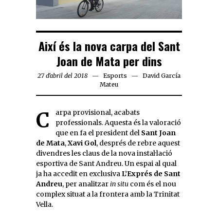
Així és la nova carpa del Sant
Joan de Mata per dins
27 d'abril del 2018
Esports
David García
Mateu
Carpa provisional, acabats
professionals. Aquesta és la valoració
que en fa el president del
Sant Joan
de Mata
,
Xavi Gol
, després de rebre aquest
divendres les claus de la nova instal·lació
esportiva de Sant Andreu. Un espai al qual
ja ha accedit en exclusiva
L’Exprés de Sant
Andreu
, per analitzar
in situ
com és el nou
complex situat a la frontera amb la Trinitat
Vella.