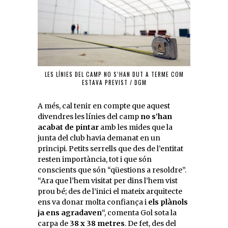
LES LÍNIES DEL CAMP NO S’HAN DUT A TERME COM
ESTAVA PREVIST / DGM
A més, cal tenir en compte que aquest
divendres les línies del camp
no s’han
acabat de pintar
amb les mides que la
junta del club havia demanat en un
principi. Petits serrells que des de l’entitat
resten importància, tot i que són
conscients que són “qüestions a resoldre”.
“Ara que l’hem visitat per dins l’hem vist
prou bé; des de l’inici el mateix arquitecte
ens va donar molta confiança i
els plànols
ja ens agradaven
“, comenta Gol sota la
carpa de
38 x 38 metres
. De fet, des del