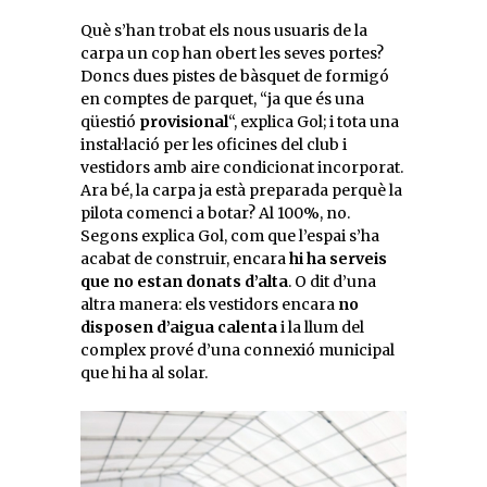
Què s’han trobat els nous usuaris de la
carpa un cop han obert les seves portes?
Doncs dues pistes de bàsquet de formigó
en comptes de parquet, “ja que és una
qüestió
provisional
“, explica Gol; i tota una
instal·lació per les oficines del club i
vestidors amb aire condicionat incorporat.
Ara bé, la carpa ja està preparada perquè la
pilota comenci a botar? Al 100%, no.
Segons explica Gol, com que l’espai s’ha
acabat de construir, encara
hi ha serveis
que no estan donats d’alta
. O dit d’una
altra manera: els vestidors encara
no
disposen d’aigua calenta
i la llum del
complex prové d’una connexió municipal
que hi ha al solar.