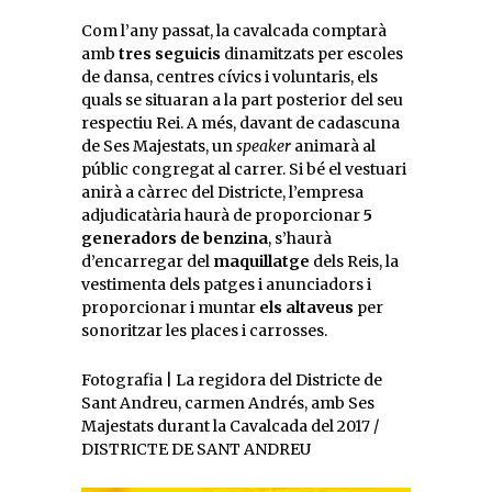
Com l’any passat, la cavalcada comptarà
amb
tres seguicis
dinamitzats per escoles
de dansa, centres cívics i voluntaris, els
quals se situaran a la part posterior del seu
respectiu Rei. A més, davant de cadascuna
de Ses Majestats, un
speaker
animarà al
públic congregat al carrer. Si bé el vestuari
anirà a càrrec del Districte, l’empresa
adjudicatària haurà de proporcionar
5
generadors de benzina
, s’haurà
d’encarregar del
maquillatge
dels Reis, la
vestimenta dels patges i anunciadors i
proporcionar i muntar
els altaveus
per
sonoritzar les places i carrosses.
Fotografia | La regidora del Districte de
Sant Andreu, carmen Andrés, amb Ses
Majestats durant la Cavalcada del 2017 /
DISTRICTE DE SANT ANDREU