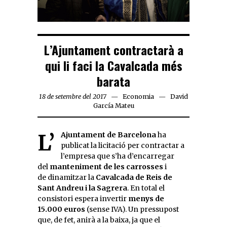
L’Ajuntament contractarà a
qui li faci la Cavalcada més
barata
18 de setembre del 2017
Economia
David
García Mateu
L’
Ajuntament de Barcelona
ha
publicat la licitació per contractar a
l’empresa que s’ha d’encarregar
del
manteniment de les carrosses
i
de dinamitzar la
Cavalcada de Reis de
Sant Andreu i la Sagrera
. En total el
consistori espera invertir
menys de
15.000 euros
(sense IVA). Un pressupost
que, de fet, anirà a la baixa, ja que el