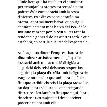
l’únic ítem que ha establert el consistori
per rebutjar les ofertes extremadament
pobres és la comparació amb la resta
d’ofertes. És a dir, es considerarà una
oferta “anormalment baixa” quan sigui
econòmicament
més baixa del 15% de la
mitjana marcat per la resta.
Per tant, la
tendència general de les ofertes serà la que
establirà, en part, la qualitat de l’espectacle.
Amb aquests diners l’empresa haurà de
dinamitzar artísticament
la
plaça de
l’Estació
amb una actuació dirigida a
l’aparició dels reis i dels seus respectius
seguicis;
la plaça d’Orfila
amb la figura del
Patge Anunciador que animarà al públic
fins que arribin els reis; i
la plaça Masadas
,
on dos actors s’hauran d’encarregar de
distreure a les famílies fins que sigui l’hora
de rebre a Ses Majestats i desaparèixer
posteriorment amb ells.