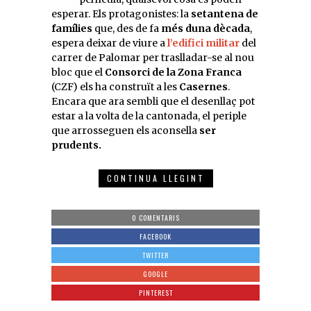
esperar. Els protagonistes: la
setantena de
famílies
que, des de fa
més duna dècada
,
espera deixar de viure a
l’edifici militar
del
carrer de Palomar per traslladar-se al nou
bloc que el
Consorci de la Zona Franca
(CZF) els ha construït a les
Casernes
.
Encara que ara sembli que el desenllaç pot
estar a la volta de la cantonada, el periple
que arrosseguen els aconsella
ser
prudents.
CONTINUA LLEGINT
0 COMENTARIS
FACEBOOK
TWITTER
GOOGLE
PINTEREST