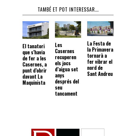
TAMBÉ ET POT INTERESSAR...
La Festa de
Les
El tanatori
la Primavera
Casernes
que s’havia
tornarà a
recuperen
de fer a les
fer vibrar el
els jocs
Casernes, a
nord de
d’aigua set
punt d’obrir
Sant Andreu
anys
davant La
després del
Maquinista
seu
tancament