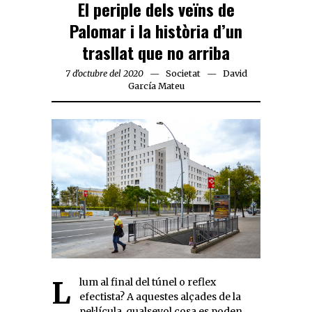
El periple dels veïns de
Palomar i la història d’un
trasllat que no arriba
7 d'octubre del 2020
Societat
David
García Mateu
Llum al final del túnel o reflex
efectista? A aquestes alçades de la
pel·lícula, qualsevol cosa es poden