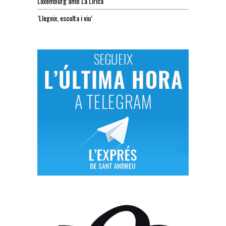
Luxemburg amb La Lírica
‘Llegeix, escolta i viu’