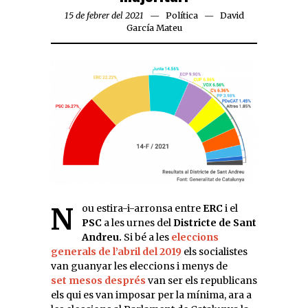
15 de febrer del 2021
Política
David
García Mateu
Nou estira-i-arronsa entre
ERC
i el
PSC
a les urnes del
Districte de Sant
Andreu.
Si bé a les
eleccions
generals de l’abril del 2019
els socialistes
van guanyar les eleccions i menys de
set mesos després
van ser els republicans
els qui es van imposar per la mínima, ara a