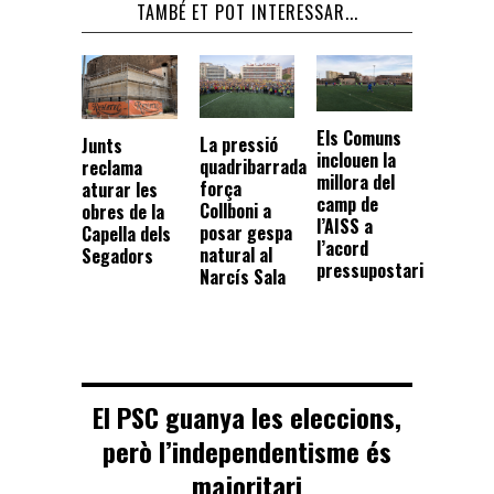
TAMBÉ ET POT INTERESSAR...
Els Comuns
La pressió
Junts
inclouen la
quadribarrada
reclama
millora del
força
aturar les
camp de
Collboni a
obres de la
l’AISS a
posar gespa
Capella dels
l’acord
natural al
Segadors
pressupostari
Narcís Sala
El PSC guanya les eleccions,
però l’independentisme és
majoritari