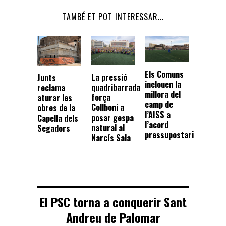
TAMBÉ ET POT INTERESSAR...
Els Comuns
La pressió
Junts
inclouen la
quadribarrada
reclama
millora del
força
aturar les
camp de
Collboni a
obres de la
l’AISS a
posar gespa
Capella dels
l’acord
natural al
Segadors
pressupostari
Narcís Sala
El PSC torna a conquerir Sant
Andreu de Palomar