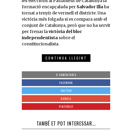
les eleccions al Parlament de Catalunya la
formació encapçalada per
Salvador Illa
ha
tornat a tenyir de vermell el districte. Una
victòria més folgada si es compara amb el
conjunt de Catalunya, però que no ha servit
per frenar la
victòria del bloc
independentista
sobre el
constitucionalista.
CONTINUA LLEGINT
0 COMENTARIS
FACEBOOK
TWITTER
GOOGLE
PINTEREST
TAMBÉ ET POT INTERESSAR...