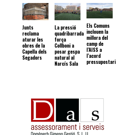
Els Comuns
La pressió
Junts
inclouen la
quadribarrada
reclama
millora del
força
aturar les
camp de
Collboni a
obres de la
l’AISS a
posar gespa
Capella dels
l’acord
natural al
Segadors
pressupostari
Narcís Sala