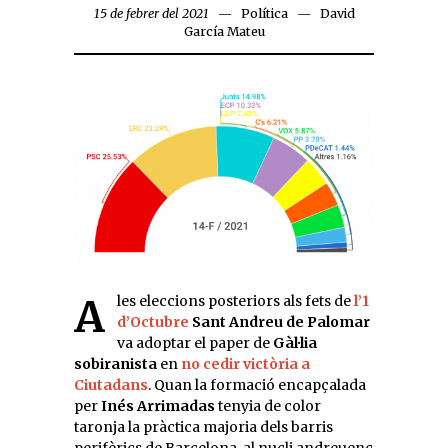
15 de febrer del 2021
Política
David
García Mateu
A les eleccions posteriors als fets de
l’1
d’Octubre
Sant Andreu de Palomar
va adoptar el paper de
Gàl·lia
sobiranista
en
no cedir victòria a
Ciutadans
. Quan la formació encapçalada
per
Inés Arrimadas
tenyia de color
taronja la pràctica majoria dels barris