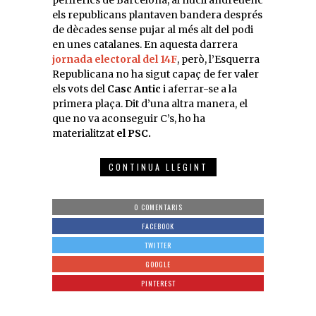
perifèrics de Barcelona, al nucli andreuenc
els republicans plantaven bandera després
de dècades sense pujar al més alt del podi
en unes catalanes. En aquesta darrera
jornada electoral del 14F
, però, l’Esquerra
Republicana no ha sigut capaç de fer valer
els vots del
Casc Antic
i aferrar-se a la
primera plaça. Dit d’una altra manera, el
que no va aconseguir C’s, ho ha
materialitzat
el PSC.
CONTINUA LLEGINT
0 COMENTARIS
FACEBOOK
TWITTER
GOOGLE
PINTEREST