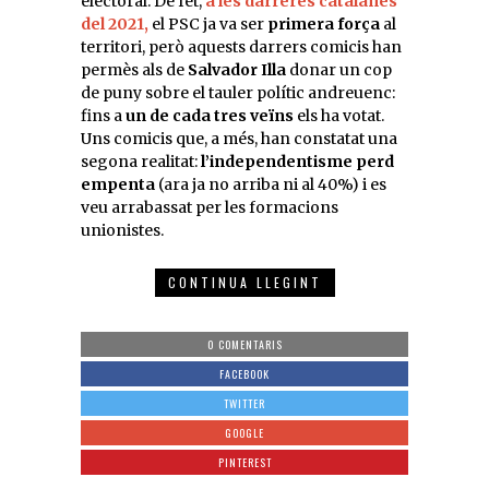
electoral. De fet,
a les darreres catalanes
del 2021,
el PSC ja va ser
primera força
al
territori, però aquests darrers comicis han
permès als de
Salvador Illa
donar un cop
de puny sobre el tauler polític andreuenc:
fins a
un de cada tres veïns
els ha votat.
Uns comicis que, a més, han constatat una
segona realitat:
l’independentisme perd
empenta
(ara ja no arriba ni al 40%) i es
veu arrabassat per les formacions
unionistes.
CONTINUA LLEGINT
0 COMENTARIS
FACEBOOK
TWITTER
GOOGLE
PINTEREST