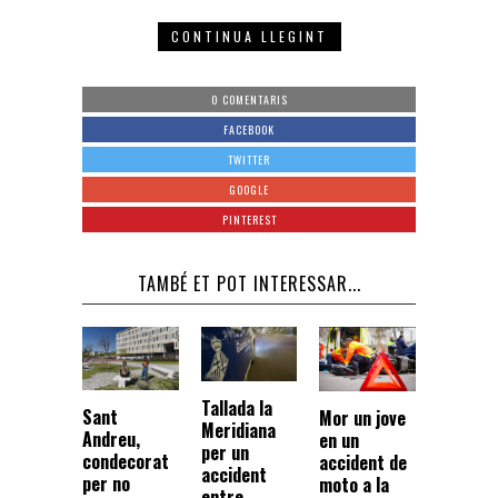
CONTINUA LLEGINT
0 COMENTARIS
FACEBOOK
TWITTER
GOOGLE
PINTEREST
TAMBÉ ET POT INTERESSAR...
Tallada la
Sant
Mor un jove
Meridiana
Andreu,
en un
per un
condecorat
accident de
accident
per no
moto a la
entre