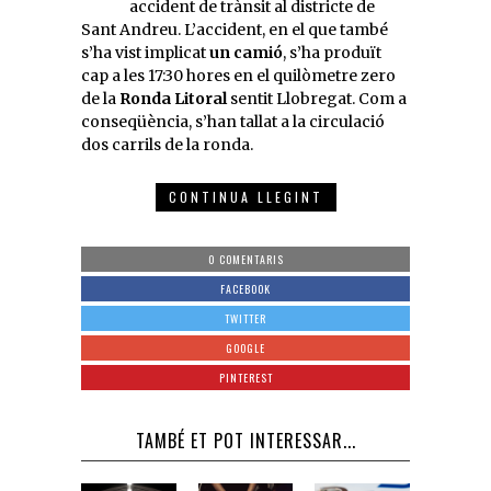
accident de trànsit al districte de
Sant Andreu. L’accident, en el que també
s’ha vist implicat
un camió
, s’ha produït
cap a les 17:30 hores en el quilòmetre zero
de la
Ronda Litoral
sentit Llobregat. Com a
conseqüència, s’han tallat a la circulació
dos carrils de la ronda.
CONTINUA LLEGINT
0 COMENTARIS
FACEBOOK
TWITTER
GOOGLE
PINTEREST
TAMBÉ ET POT INTERESSAR...