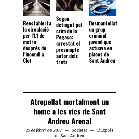
Segon
Reestablerta
Desmantellat
detingut pel
la circulació
un grup
crim de la
per l’L1 de
criminal
Pegaso:
metro
juvenil que
arrestat el
després de
actuava en
presumpte
l’incendi a
places de
autor dels
Clot
Sant Andreu
trets
Atropellat mortalment un
home a les vies de Sant
Andreu Arenal
25 de febrer del 2017
Societat
L'Exprés
de Sant Andreu