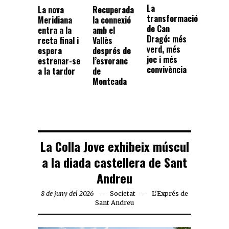
La
La nova
Recuperada
transformació
Meridiana
la connexió
de Can
entra a la
amb el
Dragó: més
recta final i
Vallès
verd, més
espera
després de
joc i més
estrenar-se
l’esvoranc
convivència
a la tardor
de
Montcada
La Colla Jove exhibeix múscul
a la diada castellera de Sant
Andreu
8 de juny del 2026
Societat
L'Exprés de
Sant Andreu