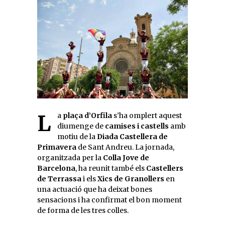
La
plaça d’Orfila
s’ha omplert aquest
diumenge de
camises i castells
amb
motiu de la
Diada Castellera de
Primavera
de Sant Andreu. La jornada,
organitzada per la
Colla Jove de
Barcelona
, ha reunit també els
Castellers
de Terrassa
i els
Xics de Granollers
en
una actuació que ha deixat bones
sensacions i ha confirmat el bon moment
de forma de les tres colles.