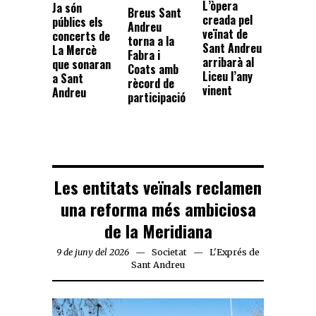
L’òpera
Ja són
Breus Sant
creada pel
públics els
Andreu
veïnat de
concerts de
torna a la
Sant Andreu
La Mercè
Fabra i
arribarà al
que sonaran
Coats amb
Liceu l’any
a Sant
rècord de
vinent
Andreu
participació
Les entitats veïnals reclamen
una reforma més ambiciosa
de la Meridiana
9 de juny del 2026
Societat
L'Exprés de
Sant Andreu