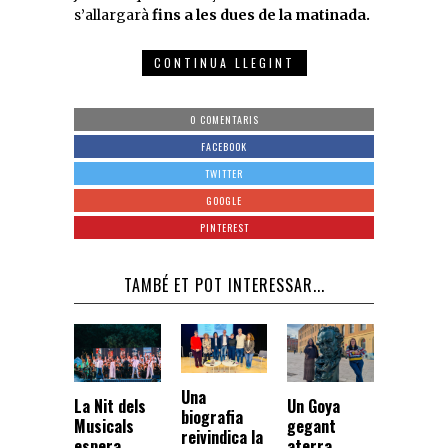
s’allargarà
fins a les dues de la matinada.
CONTINUA LLEGINT
0 COMENTARIS
FACEBOOK
TWITTER
GOOGLE
PINTEREST
TAMBÉ ET POT INTERESSAR...
Una
La Nit dels
Un Goya
biografia
Musicals
gegant
reivindica la
espera
aterra