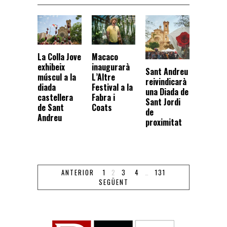
La Colla Jove
Macaco
exhibeix
inaugurarà
Sant Andreu
múscul a la
L’Altre
reivindicarà
diada
Festival a la
una Diada de
castellera
Fabra i
Sant Jordi
de Sant
Coats
de
Andreu
proximitat
ANTERIOR
1
2
3
4
…
131
SEGÜENT