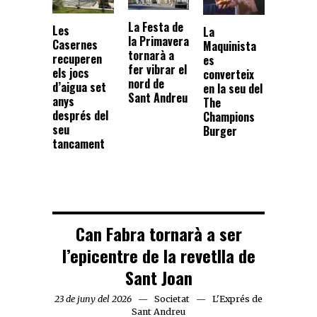
La Festa de
Les
La
la Primavera
Casernes
Maquinista
tornarà a
recuperen
es
fer vibrar el
els jocs
converteix
nord de
d’aigua set
en la seu del
Sant Andreu
anys
The
després del
Champions
seu
Burger
tancament
Can Fabra tornarà a ser
l’epicentre de la revetlla de
Sant Joan
23 de juny del 2026
Societat
L'Exprés de
Sant Andreu