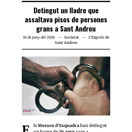
Detingut un lladre que
assaltava pisos de persones
grans a Sant Andreu
16 de juny del 2026
Societat
L'Exprés de
Sant Andreu
Els
Mossos d’Esquadra
han detingut
un home de
29 anys
com a