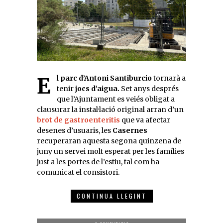
El
parc d’Antoni Santiburcio
tornarà a
tenir
jocs d’aigua.
Set anys després
que l’Ajuntament es veiés obligat a
clausurar la instal·lació original arran d’un
brot de gastroenteritis
que va afectar
desenes d’usuaris, les
Casernes
recuperaran aquesta segona quinzena de
juny un servei molt esperat per les famílies
just a les portes de l’estiu, tal com ha
comunicat el consistori.
CONTINUA LLEGINT