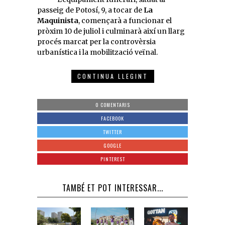
passeig de Potosí, 9, a tocar de
La
Maquinista
, començarà a funcionar el
pròxim 10 de juliol i culminarà així un llarg
procés marcat per la controvèrsia
urbanística i la mobilització veïnal.
CONTINUA LLEGINT
0 COMENTARIS
FACEBOOK
TWITTER
GOOGLE
PINTEREST
TAMBÉ ET POT INTERESSAR...