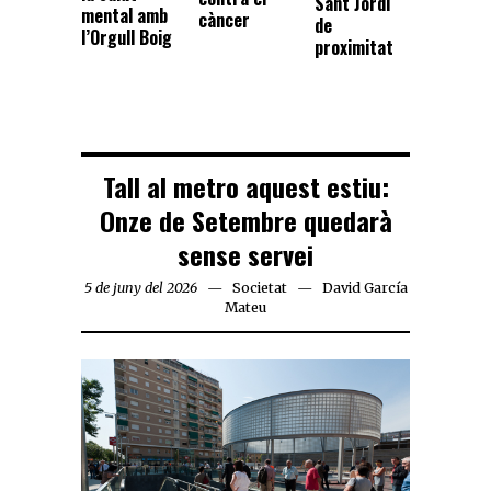
Sant Jordi
mental amb
càncer
de
l’Orgull Boig
proximitat
Tall al metro aquest estiu:
Onze de Setembre quedarà
sense servei
5 de juny del 2026
Societat
David García
Mateu