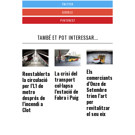
TWITTER
GOOGLE
PINTEREST
TAMBÉ ET POT INTERESSAR...
Els
La crisi del
Reestablerta
comerciants
transport
la circulació
d’Onze de
col·lapsa
per l’L1 de
Setembre
l’estació de
metro
trien l’art
Fabra i Puig
després de
per
l’incendi a
revitalitzar
Clot
el seu eix