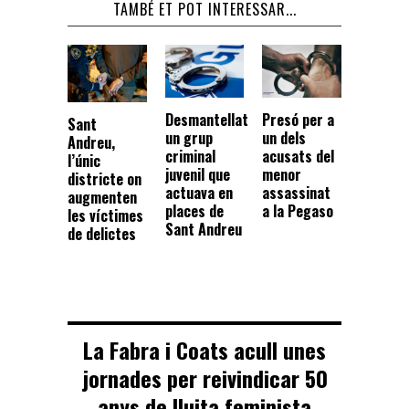
TAMBÉ ET POT INTERESSAR...
Presó per a
Desmantellat
Sant
un dels
un grup
Andreu,
acusats del
criminal
l’únic
menor
juvenil que
districte on
assassinat
actuava en
augmenten
a la Pegaso
places de
les víctimes
Sant Andreu
de delictes
La Fabra i Coats acull unes
jornades per reivindicar 50
anys de lluita feminista