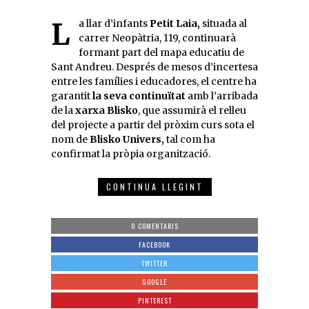
La llar d’infants
Petit Laia,
situada al
carrer Neopàtria, 119, continuarà
formant part del mapa educatiu de
Sant Andreu. Després de mesos d’incertesa
entre les famílies i educadores, el centre ha
garantit
la seva continuïtat
amb l’arribada
de la
xarxa Blisko
, que assumirà el relleu
del projecte a partir del pròxim curs sota el
nom de
Blisko Univers,
tal com ha
confirmat la pròpia organització.
CONTINUA LLEGINT
0 COMENTARIS
FACEBOOK
TWITTER
GOOGLE
PINTEREST