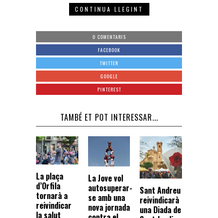
CONTINUA LLEGINT
0 COMENTARIS
FACEBOOK
TWITTER
GOOGLE
PINTEREST
TAMBÉ ET POT INTERESSAR...
La plaça
La Jove vol
d’Orfila
autosuperar-
Sant Andreu
tornarà a
se amb una
reivindicarà
reivindicar
nova jornada
una Diada de
la salut
contra el