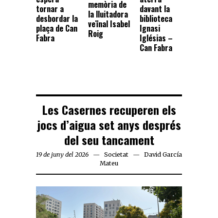
memòria de
tornar a
davant la
la lluitadora
desbordar la
biblioteca
veïnal Isabel
plaça de Can
Ignasi
Roig
Fabra
Iglésias –
Can Fabra
Les Casernes recuperen els
jocs d’aigua set anys després
del seu tancament
19 de juny del 2026
Societat
David García
Mateu