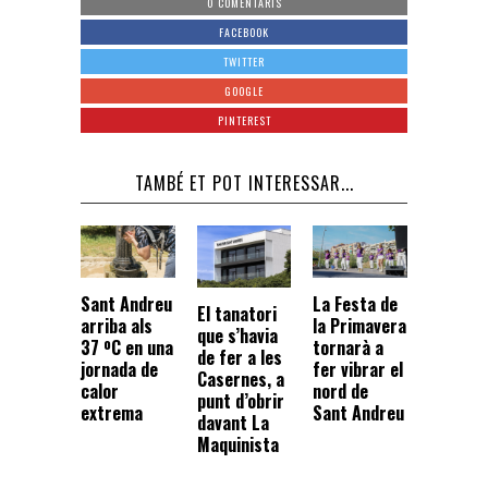
0 COMENTARIS
FACEBOOK
TWITTER
GOOGLE
PINTEREST
TAMBÉ ET POT INTERESSAR...
Sant Andreu
La Festa de
El tanatori
arriba als
la Primavera
que s’havia
37 ºC en una
tornarà a
de fer a les
jornada de
fer vibrar el
Casernes, a
calor
nord de
punt d’obrir
extrema
Sant Andreu
davant La
Maquinista