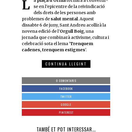
La
plaça d’Orfila
tornarà a convertir-
se en l’epicentre de la reivindicació
dels drets de les persones amb
problemes de
salut mental
. Aquest
dissabte 6 de juny, Sant Andreu acollirà la
novena edició de l’
Orgull Boig
, una
jornada que combinarà activisme, cultura i
celebració sota el lema ‘
Trenquem
cadenes, trenquem estigmes
‘.
CONTINUA LLEGINT
0 COMENTARIS
FACEBOOK
TWITTER
GOOGLE
PINTEREST
TAMBÉ ET POT INTERESSAR...