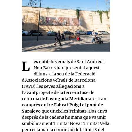
Les entitats veïnals de Sant Andreu i
Nou Barris han presentat aquest
dilluns, a la seu de la Federació
d’Associacions Veïnals de Barcelona
(FAVB), les seves
al·legacions
a
l’avantprojecte de la tercera fase de
reforma de l’
avinguda Meridiana
, el tram
comprès
entre Fabra i Puig i el pont de
Sarajevo
que uneix les Trinitats. Dos anys
després de la cadena humana que va unir
simbòlicament Trinitat Nova i Trinitat Vella
per reclamar la connexió de la línia 3 del