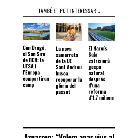
TAMBÉ ET POT INTERESSAR...
Can Dragó,
El Narcís
La nova
el San Siro
Sala
samarreta
de BCN: la
estrenarà
de la UE
UESA i
gespa
Sant Andreu
l’Europa
natural
busca
compartiran
després
recuperar la
camp
d’una
glòria del
reforma
passat
d’1,7 milions
Azparren: “Volem anar vius al