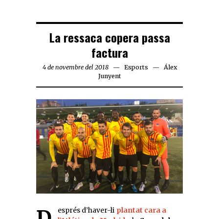
La ressaca copera passa
factura
4 de novembre del 2018
Esports
Álex
Junyent
Després d’haver-li
plantat cara a