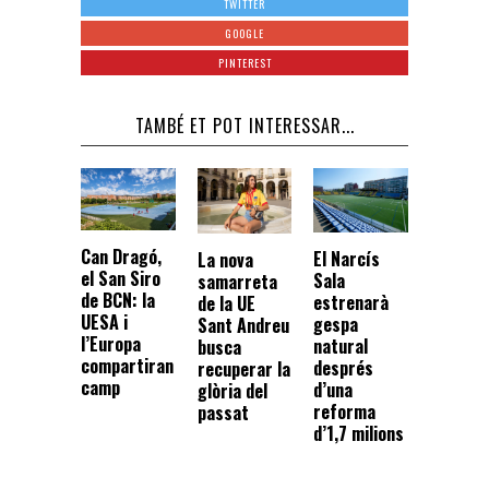
TWITTER
GOOGLE
PINTEREST
TAMBÉ ET POT INTERESSAR...
Can Dragó,
El Narcís
La nova
el San Siro
Sala
samarreta
de BCN: la
estrenarà
de la UE
UESA i
gespa
Sant Andreu
l’Europa
natural
busca
compartiran
després
recuperar la
camp
d’una
glòria del
reforma
passat
d’1,7 milions