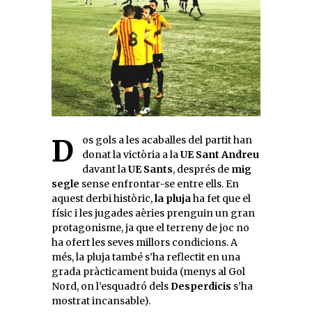
Dos gols a les acaballes del partit han
donat la victòria a la
UE Sant Andreu
davant la
UE Sants
, després de
mig
segle
sense enfrontar-se entre ells. En
aquest derbi històric,
la pluja
ha fet que el
físic i les jugades aèries prenguin un gran
protagonisme, ja que el terreny de joc no
ha ofert les seves millors condicions. A
més, la pluja també s’ha reflectit en una
grada pràcticament buida (menys al Gol
Nord, on l’esquadró dels
Desperdicis
s’ha
mostrat incansable).