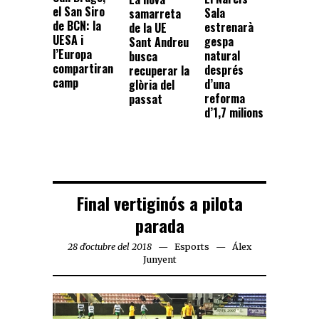
el San Siro
Sala
samarreta
de BCN: la
estrenarà
de la UE
UESA i
gespa
Sant Andreu
l’Europa
natural
busca
compartiran
després
recuperar la
camp
d’una
glòria del
reforma
passat
d’1,7 milions
Final vertiginós a pilota
parada
28 d'octubre del 2018
Esports
Álex
Junyent