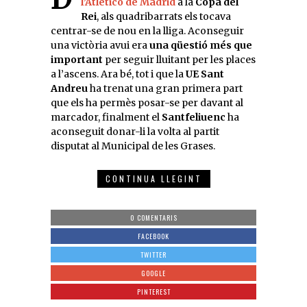
l’Atlético de Madrid
a la
Copa del
Rei
, als quadribarrats els tocava
centrar-se de nou en la lliga. Aconseguir
una victòria avui era
una qüestió més que
important
per seguir lluitant per les places
a l’ascens. Ara bé, tot i que la
UE Sant
Andreu
ha trenat una gran primera part
que els ha permès posar-se per davant al
marcador, finalment el
Santfeliuenc
ha
aconseguit donar-li la volta al partit
disputat al Municipal de les Grases.
CONTINUA LLEGINT
0 COMENTARIS
FACEBOOK
TWITTER
GOOGLE
PINTEREST