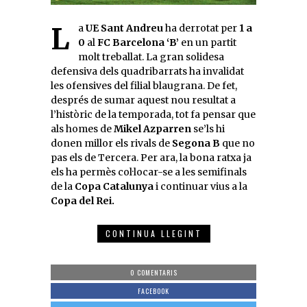
La
UE Sant Andreu
ha derrotat per
1 a
0
al
FC Barcelona ‘B’
en un partit
molt treballat. La gran solidesa
defensiva dels quadribarrats ha invalidat
les ofensives del filial blaugrana. De fet,
després de sumar aquest nou resultat a
l’històric de la temporada, tot fa pensar que
als homes de
Mikel Azparren
se’ls hi
donen millor els rivals de
Segona B
que no
pas els de Tercera. Per ara, la bona ratxa ja
els ha permès col·locar-se a les semifinals
de la
Copa Catalunya
i continuar vius a la
Copa del Rei.
CONTINUA LLEGINT
0 COMENTARIS
FACEBOOK