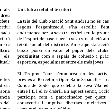
a als
Un club arrelat al territori
ndreu
rofeus
La tria del Club Natació Sant Andreu no és cas
rtiu:
Segons l’organització, s’ha escollit l’ent
lsada
andreuenca per la seva trajectòria en la prom
rtarà
de l’esport de base i per la seva vinculació am
 marc
teixit social del districte. Amb aquesta acció
Banc
busca posar en valor el paper dels
club
s els
proximitat
com a espais de cohesió i pràc
tual:
esportiva, especialment entre els més joves.
El Trophy Tour s’emmarca en les activit
e les
prèvies al Barcelona Open Banc Sabadell – Tr
dreu.
Conde de Godó, que celebra la seva
73a ed
rsona
entre l’11 i el 19 d’abril. En aquest sentit, Occi
ència
participa com a patrocinador per quart 
s del
consecutiu i impulsa diverses iniciatives
ut que
acostar el torneig al públic.