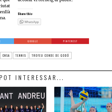
iutat
enllà
Share this:
ona.
WhatsApp
R
GOOGLE
PINTEREST
CNSA
TENNIS
TROFEU CONDE DE GODÓ
POT INTERESSAR...