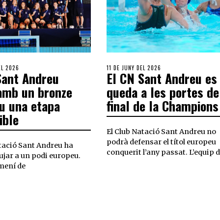
EL 2026
11 DE JUNY DEL 2026
Sant Andreu
El CN Sant Andreu es
amb un bronze
queda a les portes de
u una etapa
final de la Champions
ible
El Club Natació Sant Andreu no
podrà defensar el títol europeu
atació Sant Andreu ha
conquerit l’any passat. L’equip 
ujar a un podi europeu.
mení de