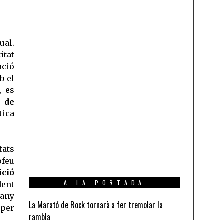
ual.
itat
oció
b el
, es
s de
tica
ats
ofeu
ició
A LA PORTADA
dent
any
La Marató de Rock tornarà a fer tremolar la
 per
rambla