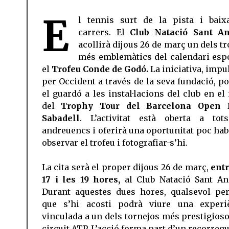
E
l tennis surt de la pista i baix
carrers. El
Club Natació Sant A
acollirà dijous 26 de març un dels t
més emblemàtics del calendari espo
el
Trofeu Conde de Godó.
La iniciativa, impu
per Occident a través de la seva fundació, po
el guardó a les instal·lacions del club en el
del
Trophy Tour del Barcelona Open 
Sabadell
. L’activitat està oberta a tot
andreuencs i oferirà una oportunitat poc habi
observar el trofeu i fotografiar-s’hi.
La cita serà el proper dijous 26 de març,
entr
17 i les 19 hores,
al Club Natació Sant An
Durant aquestes dues hores, qualsevol pe
que s’hi acosti podrà viure una experi
vinculada a un dels tornejos més prestigioso
circuit ATP. L’acció forma part d’un recorreg