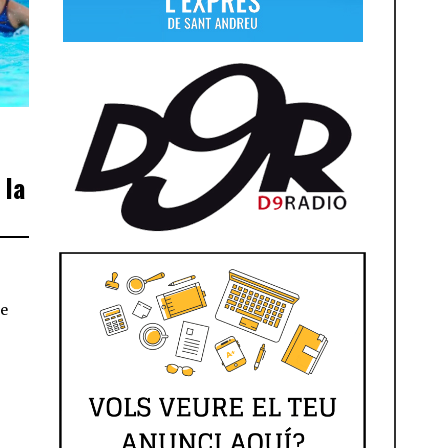
 la
de