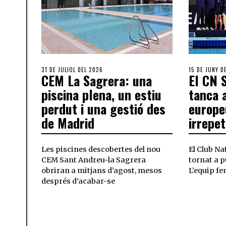
31 DE JULIOL DEL 2026
15 DE JUNY D
CEM La Sagrera: una
El CN 
piscina plena, un estiu
tanca 
perdut i una gestió des
europe
de Madrid
irrepet
Les piscines descobertes del nou
El Club N
CEM Sant Andreu-la Sagrera
tornat a p
obriran a mitjans d’agost, mesos
L’equip fe
després d’acabar-se