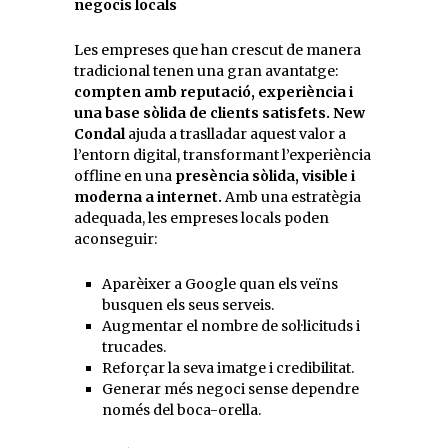
negocis locals
Les empreses que han crescut de manera
tradicional tenen una gran avantatge:
compten amb reputació, experiència i
una base sòlida de clients satisfets.
New
Condal
ajuda a traslladar aquest valor a
l’entorn digital, transformant l’experiència
offline en una
presència sòlida, visible i
moderna a internet.
Amb una estratègia
adequada, les empreses locals poden
aconseguir:
Aparèixer a Google quan els veïns
busquen els seus serveis.
Augmentar el nombre de sol·licituds i
trucades.
Reforçar la seva imatge i credibilitat.
Generar més negoci sense dependre
només del boca-orella.