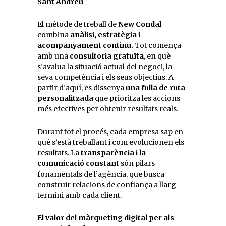
Sant Andreu
El mètode de treball de
New Condal
combina
anàlisi, estratègia i
acompanyament continu.
Tot comença
amb una
consultoria gratuïta
, en què
s’avalua la situació actual del negoci, la
seva competència i els seus objectius. A
partir d’aquí, es dissenya
una fulla de ruta
personalitzada
que prioritza les accions
més efectives per obtenir resultats reals.
Durant tot el procés, cada empresa sap en
què s’està treballant i com evolucionen els
resultats. La
transparència i la
comunicació constant
són pilars
fonamentals de l’agència, que busca
construir relacions de confiança a llarg
termini amb cada client.
El valor del màrqueting digital per als