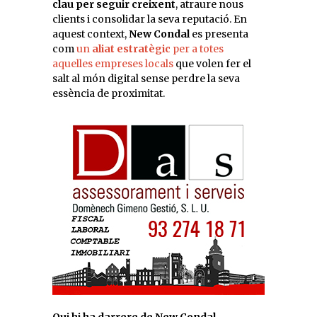
clau per seguir creixent
, atraure nous
clients i consolidar la seva reputació. En
aquest context,
New Condal
es presenta
com
un
aliat estratègic
per a totes
aquelles empreses locals
que volen fer el
salt al món digital sense perdre la seva
essència de proximitat.
Qui hi ha darrere de New Condal