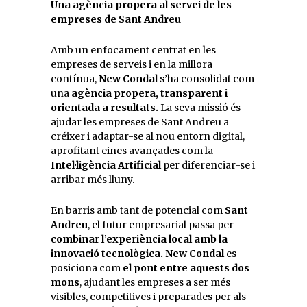
Una agència propera al servei de les
empreses de Sant Andreu
Amb un enfocament centrat en les
empreses de serveis i en la millora
contínua,
New Condal
s’ha consolidat com
una
agència propera, transparent i
orientada a resultats.
La seva missió és
ajudar les empreses de Sant Andreu a
créixer i adaptar-se al nou entorn digital,
aprofitant eines avançades com la
Intel·ligència Artificial
per diferenciar-se i
arribar més lluny.
En barris amb tant de potencial com
Sant
Andreu
, el futur empresarial passa per
combinar l’experiència local amb la
innovació tecnològica.
New Condal
es
posiciona com
el pont entre aquests dos
mons
, ajudant les empreses a ser més
visibles, competitives i preparades per als