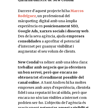
Darrere d’aquest projecte hi ha
Marcos
Rodríguez
, un professional del
màrqueting digital amb una àmplia
experiència en
posicionament SEO,
Google Ads, xarxes socials i disseny web
.
Des de la seva agència, ajuda
empreses
consolidades
a aprofitar el potencial
d’internet per guanyar visibilitat i
augmentar el seu volum de clients.
New Condal
va néixer amb una idea clara:
treballar amb negocis que ja ofereixen
un bon servei, però que encara no
obtenen tot el rendiment possible del
canal online.
A Sant Andreu hi ha moltes
empreses amb anys d’experiència, clientela
fidel i una reputació local sòlida, però que
encara no són tan visibles a internet com
podrien ser-ho. L’objectiu de l’agència és
precisament
potenciar aquesta visibilitat