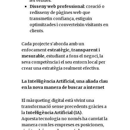
les vendes.
Disseny web professional:
creació o
redisseny de pàgines web que
transmetin confiança, estiguin
optimitzades i converteixin visitants en
clients.
Cada projecte s’aborda amb un
enfocament
estratègic, transparent i
mesurable
, estudiant a fons el negoci, la
seva competència i el seu entorn local per
crear una estratègia realment efectiva.
La Intel·ligència Artificial, una aliada clau
en la nova manera de buscar a internet
El màrqueting digital està vivint una
transformació sense precedents gràcies a
la
Intel·ligència Artificial (IA)
.
Aquesta tecnologia no només ha canviat la
manera com les empreses es posicionen,