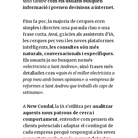
sinó també
com els usuaris busquen
informació i prenen decisions a internet.
Fins fa poc, la majoria de cerques eren
simples i directes: una paraula clau o una
frase curta. Avui, gràcies als assistents d’IA,
les cerques per veu i les noves plataformes
intel·ligents,
les consultes són més
naturals, conversacionals i específiques.
Els usuaris ja no busquen només
«electricista a Sant Andreu»
, sinó frases més
detallades com
«quin és el millor electricista a
prop meu amb bones opinions»
o
«empresa de
reformes a Sant Andreu que treballi els caps de
setmana».
A
New Condal
, la IA s’utilitza per
analitzar
aquests nous patrons de cerca i
comportament
, entendre com pensen els
clients potencials i adaptar el contingut de
cada empresa perquè respongui a les seves