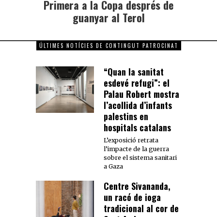
Primera a la Copa després de
guanyar al Terol
ÚLTIMES NOTÍCIES DE CONTINGUT PATROCINAT
“Quan la sanitat
esdevé refugi”: el
Palau Robert mostra
l’acollida d’infants
palestins en
hospitals catalans
L’exposició retrata
l’impacte de la guerra
sobre el sistema sanitari
a Gaza
Centre Sivananda,
un racó de ioga
tradicional al cor de