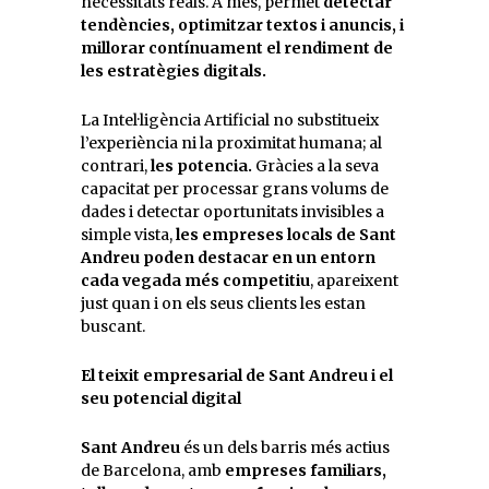
necessitats reals. A més, permet
detectar
tendències, optimitzar textos i anuncis, i
millorar contínuament el rendiment de
les estratègies digitals.
La Intel·ligència Artificial no substitueix
l’experiència ni la proximitat humana; al
contrari,
les potencia.
Gràcies a la seva
capacitat per processar grans volums de
dades i detectar oportunitats invisibles a
simple vista,
les empreses locals de Sant
Andreu poden destacar en un entorn
cada vegada més competitiu
, apareixent
just quan i on els seus clients les estan
buscant.
El teixit empresarial de Sant Andreu i el
seu potencial digital
Sant Andreu
és un dels barris més actius
de Barcelona, amb
empreses familiars,