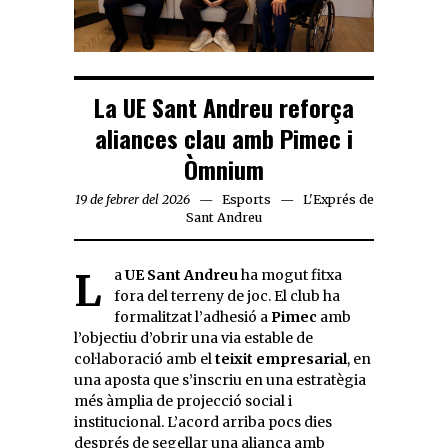
La UE Sant Andreu reforça
aliances clau amb Pimec i
Òmnium
19 de febrer del 2026
Esports
L'Exprés de
Sant Andreu
La
UE Sant Andreu
ha mogut fitxa
fora del terreny de joc. El club ha
formalitzat l’adhesió a
Pimec
amb
l’objectiu d’obrir una via estable de
col·laboració amb el
teixit empresarial
, en
una aposta que s’inscriu en una estratègia
més àmplia de projecció social i
institucional. L’acord arriba pocs dies
després de segellar una aliança amb