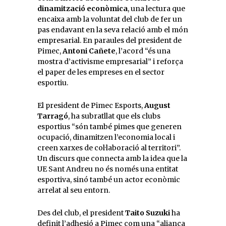
dinamització econòmica
, una lectura que
encaixa amb la voluntat del club de fer un
pas endavant en la seva relació amb el món
empresarial. En paraules del president de
Pimec,
Antoni Cañete
, l’acord “és una
mostra d’activisme empresarial” i reforça
el paper de les empreses en el sector
esportiu.
El president de Pimec Esports,
August
Tarragó
, ha subratllat que els clubs
esportius “són també pimes que generen
ocupació, dinamitzen l’economia local i
creen xarxes de col·laboració al territori”.
Un discurs que connecta amb la idea que la
UE Sant Andreu no és només una entitat
esportiva, sinó també un actor econòmic
arrelat al seu entorn.
Des del club, el president
Taito Suzuki
ha
definit l’adhesió a Pimec com una “aliança