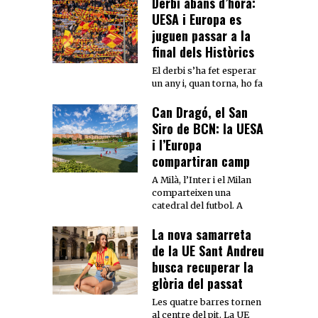
Derbi abans d’hora:
UESA i Europa es
juguen passar a la
final dels Històrics
El derbi s’ha fet esperar
un any i, quan torna, ho fa
Can Dragó, el San
Siro de BCN: la UESA
i l’Europa
compartiran camp
A Milà, l’Inter i el Milan
comparteixen una
catedral del futbol. A
La nova samarreta
de la UE Sant Andreu
busca recuperar la
glòria del passat
Les quatre barres tornen
al centre del pit. La UE