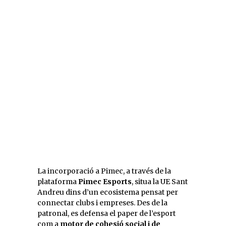
La incorporació a Pimec, a través de la
plataforma
Pimec Esports
, situa la UE Sant
Andreu dins d’un ecosistema pensat per
connectar clubs i empreses. Des de la
patronal, es defensa el paper de l’esport
com a
motor de cohesió social i de