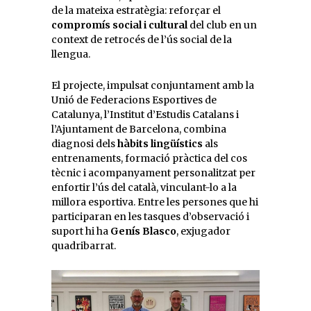
de la mateixa estratègia: reforçar el
compromís social i cultural
del club en un
context de retrocés de l’ús social de la
llengua.
El projecte, impulsat conjuntament amb la
Unió de Federacions Esportives de
Catalunya, l’Institut d’Estudis Catalans i
l’Ajuntament de Barcelona, combina
diagnosi dels
hàbits lingüístics
als
entrenaments, formació pràctica del cos
tècnic i acompanyament personalitzat per
enfortir l’ús del català, vinculant-lo a la
millora esportiva. Entre les persones que hi
participaran en les tasques d’observació i
suport hi ha
Genís Blasco
, exjugador
quadribarrat.