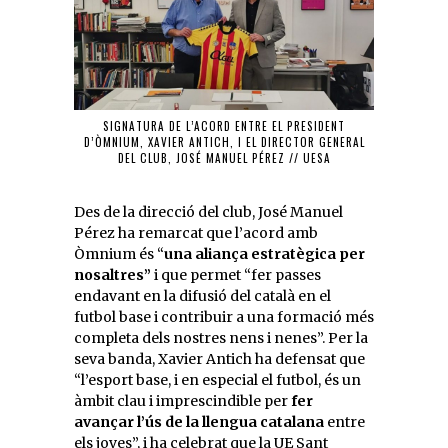
SIGNATURA DE L’ACORD ENTRE EL PRESIDENT
D’ÒMNIUM, XAVIER ANTICH, I EL DIRECTOR GENERAL
DEL CLUB, JOSÉ MANUEL PÉREZ // UESA
Des de la direcció del club, José Manuel
Pérez ha remarcat que l’acord amb
Òmnium és “
una aliança estratègica per
nosaltres”
i que permet “fer passes
endavant en la difusió del català en el
futbol base i contribuir a una formació més
completa dels nostres nens i nenes”. Per la
seva banda, Xavier Antich ha defensat que
“l’esport base, i en especial el futbol, és un
àmbit clau i imprescindible per
fer
avançar l’ús de la llengua catalana
entre
els joves”, i ha celebrat que la UE Sant