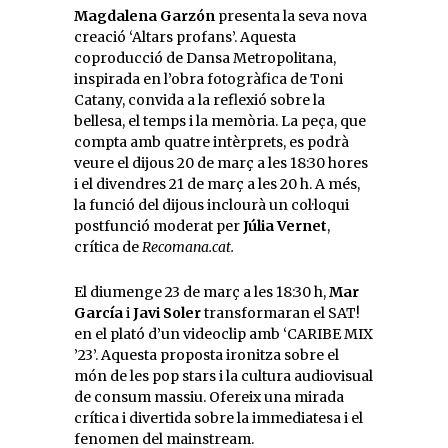
Magdalena Garzón
presenta la seva nova
creació ‘Altars profans’. Aquesta
coproducció de Dansa Metropolitana,
inspirada en l’obra fotogràfica de Toni
Catany, convida a la reflexió sobre la
bellesa, el temps i la memòria. La peça, que
compta amb quatre intèrprets, es podrà
veure el dijous 20 de març a les 18:30 hores
i el divendres 21 de març a les 20 h. A més,
la funció del dijous inclourà un col·loqui
postfunció moderat per
Júlia Vernet
,
crítica de
Recomana.cat.
El diumenge 23 de març a les 18:30 h,
Mar
García
i
Javi Soler
transformaran el SAT!
en el plató d’un videoclip amb ‘CARIBE MIX
’23’. Aquesta proposta ironitza sobre el
món de les pop stars i la cultura audiovisual
de consum massiu. Ofereix una mirada
crítica i divertida sobre la immediatesa i el
fenomen del mainstream.