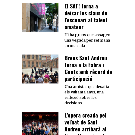
El SAT! torna a
deixar les claus de
l’escenari al talent
amateur
Hi ha grups que assagen
una vegada per setmana
en una sala
Breus Sant Andreu
torna a la Fabra i
Coats amb rècord de
participació
Una amistat que desafia
els vuitanta anys, una
reflexió sobre les
decisions
L’òpera creada pel
veïnat de Sant
Andreu arribarà al