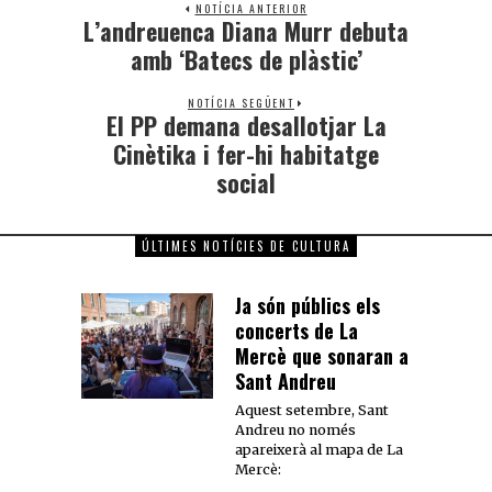
NOTÍCIA ANTERIOR
L’andreuenca Diana Murr debuta
amb ‘Batecs de plàstic’
NOTÍCIA SEGÜENT
El PP demana desallotjar La
Cinètika i fer-hi habitatge
social
ÚLTIMES NOTÍCIES DE CULTURA
Ja són públics els
concerts de La
Mercè que sonaran a
Sant Andreu
Aquest setembre, Sant
Andreu no només
apareixerà al mapa de La
Mercè: