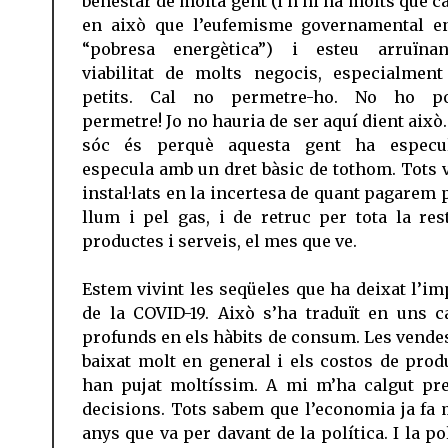
benestar de molta gent (i n’hi ha molts que c
en això que l’eufemisme governamental e
“pobresa energètica”) i esteu arruïna
viabilitat de molts negocis, especialment
petits. Cal no permetre-ho. No ho p
permetre! Jo no hauria de ser aquí dient això.
sóc és perquè aquesta gent ha especu
especula amb un dret bàsic de tothom. Tots 
instal·lats en la incertesa de quant pagarem 
llum i pel gas, i de retruc per tota la res
productes i serveis, el mes que ve.
Estem vivint les seqüeles que ha deixat l’im
de la COVID-19. Això s’ha traduït en uns c
profunds en els hàbits de consum. Les vende
baixat molt en general i els costos de prod
han pujat moltíssim. A mi m’ha calgut pr
decisions. Tots sabem que l’economia ja fa 
anys que va per davant de la política. I la po