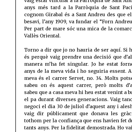
vaig estar vinculat a la Parròquia de Sant An
anys més tard a la Parròquia de Sant Paci
cognom Girabal és a Sant Andreu des que e
besavi, l’any 1909, va fundar el “Forn Andreu
Per part de mare sóc una mica de la comarc
Vallès Oriental.
Torno a dir que jo no hauria de ser aquí. Si 
és perquè vaig prendre una decisió que d’a
manera m’ha fet singular. Jo he estat forn
anys de la meva vida i ho seguiria essent. A
meva és el carrer Servet, no. 34. Molts pots
sabeu on és aquest carrer, però molts d’a
sabeu que a casa meva hi heu estat venint a b
el pa durant diverses generacions. Vaig tanc
negoci el dia 30 de juliol d’aquest any i ale
vaig dir públicament que donava les gràc
tothom per la confiança que ens havien fet d
tants anys. Per la fidelitat demostrada. Ho va