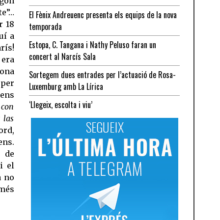
agón
te”…
El Fènix Andreuenc presenta els equips de la nova
r 18
temporada
uí a
Estopa, C. Tangana i Nathy Peluso faran un
rís!
concert al Narcís Sala
 era
lona
Sortegem dues entrades per l’actuació de Rosa-
 per
Luxemburg amb La Lírica
rens
‘Llegeix, escolta i viu’
 con
 las
rd,
ns.
ó de
i el
a no
omés