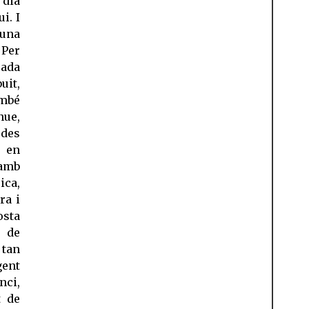
 dia
i. I
 una
 Per
rada
uit,
ambé
nue,
 des
e en
 amb
ica,
ra i
osta
, de
 tan
gent
nci,
t de