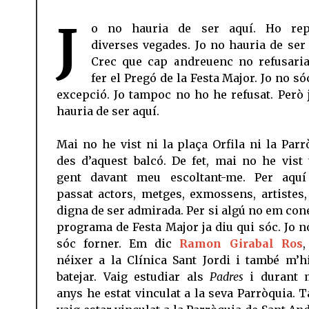
J
o no hauria de ser aquí. Ho rep
diverses vegades. Jo no hauria de ser 
Crec que cap andreuenc no refusari
fer el Pregó de la Festa Major. Jo no s
excepció. Jo tampoc no ho he refusat. Però 
hauria de ser aquí.
Mai no he vist ni la plaça Orfila ni la Parr
des d’aquest balcó. De fet, mai no he vist 
gent davant meu escoltant-me. Per aqu
passat actors, metges, exmossens, artistes,
digna de ser admirada. Per si algú no em cone
programa de Festa Major ja diu qui sóc. Jo 
sóc forner. Em dic
Ramon Girabal Ros
,
néixer a la Clínica Sant Jordi i també m’h
batejar. Vaig estudiar als
Padres
i durant 
anys he estat vinculat a la seva Parròquia. 