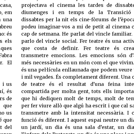
 casa,
projectava el cinema les tardes de dissabt
o, em
diumenges i en temps de la Transició 
a una
dissabtes per la nit els cine-fòrums de l’època
abreu
podeu imaginar-vos a mi de petit al cinema 
o: és
cap de setmana. He parlat del vincle familiar.
s els
parlo del vincle social. Fer teatre és una activ
ques
que costa de definir. Fer teatre és cre
Fabra
transmetre emocions. Les emocions són d’
r. El
més necessàries en un món com el que vivim
és una pel·lícula enllaunada que podem veure
i mil vegades. És completament diferent. Una 
 i us
de teatre és el resultat d’una feina int
í, és
compartida per molta gent, tots ells importa
rs de
que hi dediquen molt de temps, molt de te
 que
per fer viure allò que algú ha escrit i que cal s
no us
transmetre amb la intensitat necessària. I 
é que
funció és diferent. I aquest espai neutre un di
t del
un jardí, un dia és una sala d’estar, un di