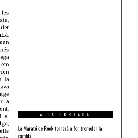
 les
siu,
ulet
llà.
Quan
 més
rega
m em
rien
s la
dava
atge
ar a
ent.
A LA PORTADA
I el
lgo,
La Marató de Rock tornarà a fer tremolar la
ells
rambla