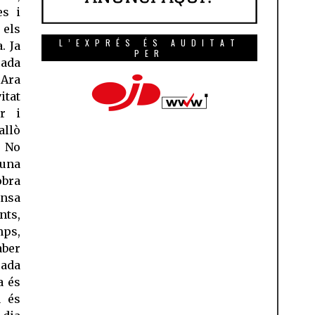
es i
els
L’EXPRÉS ÉS AUDITAT
. Ja
PER
cada
 Ara
itat
ar i
allò
. No
 una
obra
ensa
nts,
mps,
aber
cada
a és
a és