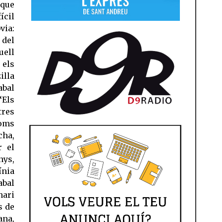
 que
ícil
via:
 del
uell
 els
illa
abal
“Els
tres
oms
ha,
r el
nys,
ínia
abal
nari
s de
ana,