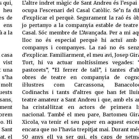
s qui,
L’altre indret màgic de Sant Andreu és l’espai
, heu
ocupa l’escenari del Casal Catòlic. Se’n fa dif
es de
d’explicar el perquè. Segurament la raó és òb
i ens
jo pertanyo a la companyia estable de teatre
à a la
Casal. Sóc membre de L’Avançada. Per a mi aq
lloc no és especial perquè hi actuï amb
companys i companyes. La raó no és senz
 casa
d’explicar. Familiarment, el meu avi, Josep Gir
 vist
Tort, hi va actuar moltíssimes vegades: 
t una
pastorets”, “El ferrer de tall”, i tantes d’al
 s’ha
obres de teatre en companyia de cogn
s molt
il·lustres com Carcassona, Banacoloc
uests
Codinachs i tants d’altres que han fet llui
sans,
teatre amateur a Sant Andreu i que, amb els a
iment
ha cristal·litzat en actors de primera l
alorem
nacional. També el meu pare, Bartomeu Gir
lo. Hi
Xicola, va tenir el seu paper en aquest esce
 Sant
encara que no l’havia trepitjat mai. Durant mé
at, el
50 anys ell va ser qui, els caps de setm