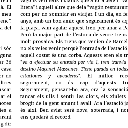
dreu i
vagons vermells i blancs que a fora deien “v
à. El
litera” i aquell altre que deia “vagón restauran
l meu
com per no somniar en viatjar. I un dia, en fe
enc”.
anys, amb un bon amic que segurament és aq
a del
la plaça, vam agafar aquest tren per anar a Pa
Però la major part de l’estona de veure trens
molt prosaica. Els trens que venien de Barce
hi sóc
no els veies venir perquè l’entrada de l’estació
lguna
aquell costat és una corba. Aquests eren els t
er 36
“
va a efectuar su entrada por vía 1, tren-tranvía
 casa
destino Maçanet-Massanes. Tiene parada en todas
er no
estaciones y apeaderos
“. El millor reco
ltres
segurament, no és cap d’aquests tre
uscar
Segurament, pensant-ho ara, era la sensaci
ar el
tancar els ulls i sentir les olors, els xiulets 
shores
brogit de la gent amunt i avall. Ara l’estació j
ies a
és així. Ben aviat serà nova, soterrada, i n
urant
ens quedarà el record.
ig dir