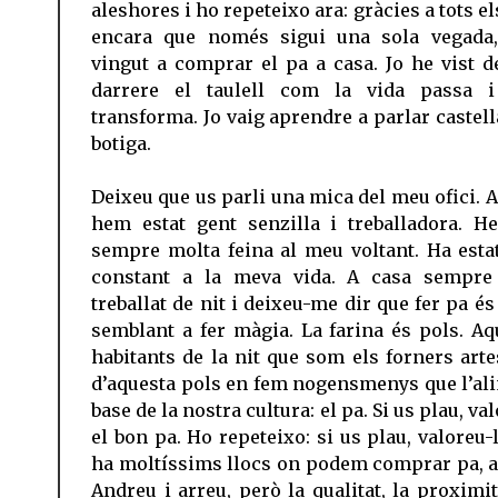
aleshores i ho repeteixo ara: gràcies a tots el
encara que només sigui una sola vegada
vingut a comprar el pa a casa. Jo he vist d
darrere el taulell com la vida passa 
transforma. Jo vaig aprendre a parlar castell
botiga.
Deixeu que us parli una mica del meu ofici. A
hem estat gent senzilla i treballadora. He
sempre molta feina al meu voltant. Ha esta
constant a la meva vida. A casa sempre
treballat de nit i deixeu-me dir que fer pa é
semblant a fer màgia. La farina és pols. Aq
habitants de la nit que som els forners arte
d’aquesta pols en fem nogensmenys que l’al
base de la nostra cultura: el pa. Si us plau, v
el bon pa. Ho repeteixo: si us plau, valoreu-
ha moltíssims llocs on podem comprar pa, a
Andreu i arreu, però la qualitat, la proximit