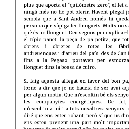
plus que aporta el “quilòmetre zero”, el fet a
ningú més no ho pot oferir. Havent plegat j
sembla que a Sant Andreu només hi qued
persona que sàpiga fer llonguets. Molts no s
què és un llonguet. Deu segons per explicar-h
el típic panet, la peça de pa petita, que tot
obrers i obreres de totes les fàbri
andreuenques i d’arreu del país, des de Can 
fins a la Pegaso, portaven per esmorza
llonguet dins la bossa de cuiro.
Si faig aquesta al·legat en favor del bon pa,
torno a dir que jo no hauria de ser avui aqu
per algun motiu. Que m’escoltin bé els senyo
les companyies energètiques. De fet,
m’escoltin a mi i a tots nosaltres: senyors, 
diré que ens esteu robant, però sí que us dir
ens esteu prenent una part molt importan