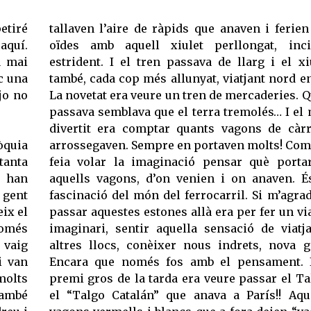
etiré
tallaven l’aire de ràpids que anaven i ferien
aquí.
oïdes amb aquell xiulet perllongat, inci
a mai
estrident. I el tren passava de llarg i el xi
óc una
també, cada cop més allunyat, viatjant nord en
jo no
La novetat era veure un tren de mercaderies. 
passava semblava que el terra tremolés… I el
divertit era comptar quants vagons de càr
òquia
arrossegaven. Sempre en portaven molts! Co
tanta
feia volar la imaginació pensar què porta
í han
aquells vagons, d’on venien i on anaven. É
 gent
fascinació del món del ferrocarril. Si m’agra
ix el
passar aquestes estones allà era per fer un vi
només
imaginari, sentir aquella sensació de viatj
 vaig
altres llocs, conèixer nous indrets, nova g
i van
Encara que només fos amb el pensament. 
molts
premi gros de la tarda era veure passar el Ta
També
el “Talgo Catalán” que anava a París!! Aqu