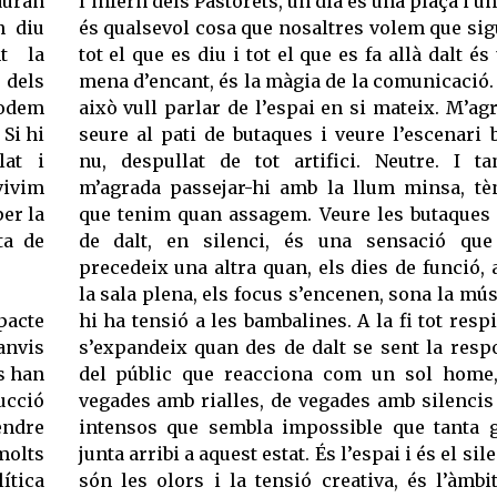
auran
l’infern dels Pastorets, un dia és una plaça i un
n diu
és qualsevol cosa que nosaltres volem que sigu
nt la
tot el que es diu i tot el que es fa allà dalt és
 dels
mena d’encant, és la màgia de la comunicació.
odem
això vull parlar de l’espai en si mateix. M’ag
 Si hi
seure al pati de butaques i veure l’escenari b
lat i
nu, despullat de tot artifici. Neutre. I t
vivim
m’agrada passejar-hi amb la llum minsa, tè
per la
que tenim quan assagem. Veure les butaques
ta de
de dalt, en silenci, és una sensació qu
precedeix una altra quan, els dies de funció,
la sala plena, els focus s’encenen, sona la mús
pacte
hi ha tensió a les bambalines. A la fi tot respi
anvis
s’expandeix quan des de dalt se sent la resp
s han
del públic que reacciona com un sol home
ucció
vegades amb rialles, de vegades amb silencis
endre
intensos que sembla impossible que tanta 
molts
junta arribi a aquest estat. És l’espai i és el sile
lítica
són les olors i la tensió creativa, és l’àmbi