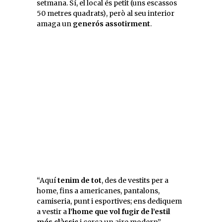
setmana. Sí, el local és petit (uns escassos
50 metres quadrats), però al seu interior
amaga un
generós assotirment
.
“Aquí
tenim de tot
, des de vestits per a
home, fins a americanes, pantalons,
camiseria, punt i esportives; ens dediquem
a vestir a
l’home que vol fugir de l’estil