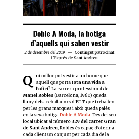
Doble A Moda, la botiga
d’aquells qui saben vestir
2 de desembre del 2019
Contingut patrocinat
L'Exprés de Sant Andreu
Qui millor pot vestir a un home que
aquell que porta
tota una vida a
l’ofici
? La carrera professional de
Manel Robles
(Barcelona, 1960) queda
lluny dels treballadors d’ETT que treballen
per les grans marques i això queda palès
en la seva botiga
Doble A Moda
. Des del seu
local ubicat al número
329 del carrer Gran
de Sant Andreu
, Robles és capaç d’oferir a
cada client un conjunt per cada dia de la