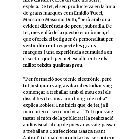
més clàssic
i cerca un aire modern”,
explica. De fet, el seu producte va en la línia
de grans marques com Emidio Tucci,
Macson o Massimo Dutti, “però amb una
evident
diferència de preu
“, subratlla. De
fet, més enllà de la qüestió econòmica, el
que ofereix el botiguer és personalitat per
vestir diferent
respecte les grans
marques i una experiència acumulada en
el sector que li permet escollir entre
els
millor teixits qualitat/preu
.
“Per formació soc tècnic electrònic, però
tot just quan vaig acabar d’estudiar
vaig
començar a treballar amb el meu cosí els
dissabtes i festius a una botiga de roba”,
explica Robles. Uns inicis que, de fet, ja li
marcarien el seu camí vital. “Tot i que vaig
tastar el món de la publicitat i la realització
audiovisual, al cap de pocs anys vaig passar
a treballar a
Confeccions Gasca
(Sant
Antoni) i el mateix propietari va ser qui
em