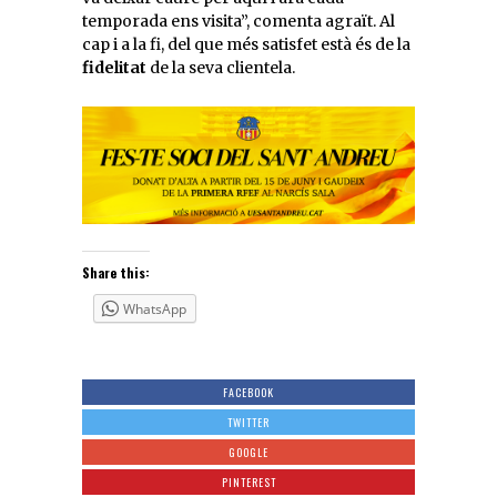
temporada ens visita”, comenta agraït. Al
cap i a la fi, del que més satisfet està és de la
fidelitat
de la seva clientela.
Share this:
WhatsApp
FACEBOOK
TWITTER
GOOGLE
PINTEREST