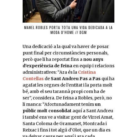
MANEL ROBLES PORTA TOTA UNA VIDA DEDICADA A LA
MODA D’HOME // DGM
Una dedicació a la qual va haver de posar
punt final per circumstàncies personals,
però que li ha reportat fins a
nou anys
d’experiència de feina
en equip i relacions
administratives: “Ara és la
Cristina
Contellas
de
Sant Andreu Pas a Pas
qui ha
agafat les regnes de l’entitat i la porta molt
bé, amb el seu tarannà propi com ha de
ser”, considera. De feina a Robles, però, no
li manca: “Afortunadament tenim
un
públic molt consolidat
aquí a Sant Andreu
i també ens ve a visitar gent de Virrei Amat,
Santa Coloma de Gramanet, Montcada i
Reixac i fins i tot algú d’Olot, que un dia es
va deixar caure per aquí i ara cada