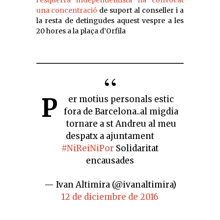
una concentració
de suport al conseller i a
la resta de detingudes aquest vespre a les
20 hores a la plaça d’Orfila
P
er motius personals estic
fora de Barcelona..al migdia
tornare a st Andreu al meu
despatx a ajuntament
#NiReiNiPor
Solidaritat
encausades
— Ivan Altimira (@ivanaltimira)
12 de diciembre de 2016