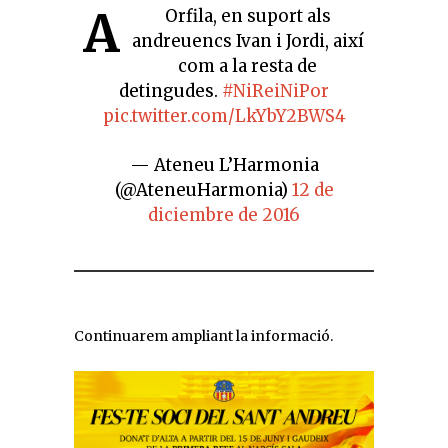
A
Orfila, en suport als
andreuencs Ivan i Jordi, així
com a la resta de
detingudes.
#NiReiNiPor
pic.twitter.com/LkYbY2BWS4
— Ateneu L’Harmonia
(@AteneuHarmonia)
12 de
diciembre de 2016
Continuarem ampliant la informació.