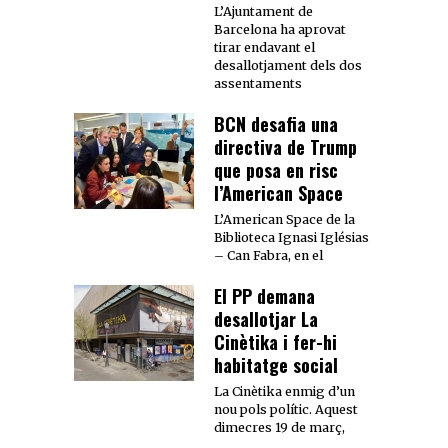
L’Ajuntament de
Barcelona ha aprovat
tirar endavant el
desallotjament dels dos
assentaments
BCN desafia una
directiva de Trump
que posa en risc
l’American Space
L’American Space de la
Biblioteca Ignasi Iglésias
– Can Fabra, en el
El PP demana
desallotjar La
Cinètika i fer-hi
habitatge social
La Cinètika enmig d’un
nou pols polític. Aquest
dimecres 19 de març,