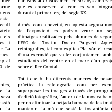
rimer
han canviat dràsticament en 50 anys amb ra
norme
que es conserven tal com es van fotogra
a ens
durant el primer terç del segle XX.
estat
ecull
A més, com a novetat, en aquesta segona mo
ateix
de l’exposició es podran veure un seg
n els
d’imatges realitzades pels alumnes de sego
es -i
l’ESO de l’Institut Doctor Puigvert. Aque
e. La
refotografies, tal com explica Pla, són el resu
quest
d’una excrusió que va fer conjuntament amb
op al
estudiants del centre en el marc d’un proj
30 de
sobre el Rec Comtal.
Tot i que hi ha diferents maneres de posa
nies,
pràctica la refotografia, com per exem
de la
superposar les imatges a través de propgr
seva
d’edició fotogràfica, l’autora de la mostra ha o
passió
per no eliminar la petjada humana de les ima
a la
mantenint la mà que sosté la instantània