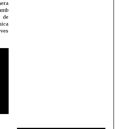
nera
 amb
 de
nica
eves