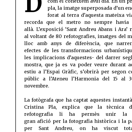
D
com el coneixem avui dia. En un p
pla, la imatge superposada d’un e
forat al terra d’aquesta mateixa vi
recorda que el metro no sempre havia 
allà. L’exposició ‘Sant Andreu Abans i Ara’ r
al voltant de 80 refotografies, imatges del m
lloc amb anys de diferència, que narre
efectes de les transformacions urbanístiqu
les implicacions d’aquestes- del darrer segl
mostra, que ja es va poder veure durant a
estiu a l’Espai Gràfic, s’obrirà per segon c
públic a l’Ateneu l’Harmonia del 15 al 
novembre.
La fotògrafa que ha captat aquestes instantà
Cristina Pla, explica que la tècnica 
refotografia li ha permès unir la 
gran afició per la fotografia històrica i la 
per Sant Andreu, on ha viscut tot