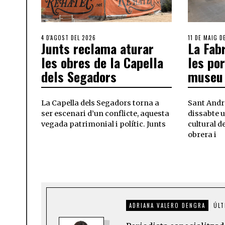
4 D'AGOST DEL 2026
11 DE MAIG D
Junts reclama aturar
La Fab
les obres de la Capella
les po
dels Segadors
museu 
La Capella dels Segadors torna a
Sant Andr
ser escenari d’un conflicte, aquesta
dissabte 
vegada patrimonial i polític. Junts
cultural d
obrera i
ADRIANA VALERO DENGRA
ÚLT