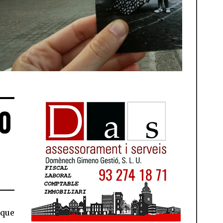
NA PARLA AMB UNA NENA PETITA AL CARRER SEGRE, AMB LA PARRÒQUIA 
 PUIDOLLERS
80
 que