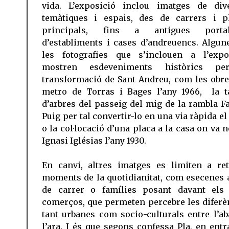
vida. L’exposició inclou imatges de div
temàtiques i espais, des de carrers i p
principals, fins a antigues portal
d’establiments i cases d’andreuencs. Algun
les fotografies que s’inclouen a l’expo
mostren esdeveniments històrics pe
transformació de Sant Andreu, com les obre
metro de Torras i Bages l’any 1966, la t
d’arbres del passeig del mig de la rambla Fa
Puig per tal convertir-lo en una via ràpida el
o la col·locació d’una placa a la casa on va 
Ignasi Iglésias l’any 1930.
En canvi, altres imatges es limiten a ret
moments de la quotidianitat, com esecenes 
de carrer o famílies posant davant els
comerços, que permeten percebre les diferè
tant urbanes com socio-culturals entre l’ab
l’ara. I és que segons confessa Pla, en entr