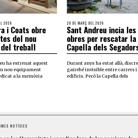
EL 2026
20 DE MARÇ DEL 2026
ra i Coats obre
Sant Andreu incia les
rtes del nou
obres per rescatar la
del treball
Capella dels Segador
eu ha estrenat aquest
Durant anys ha estat allà, discre
un nou equipament
gairebé invisible entre carrers i
edicat a la memòria
edificis. Però la Capella dels
IMES NOTÍCIES