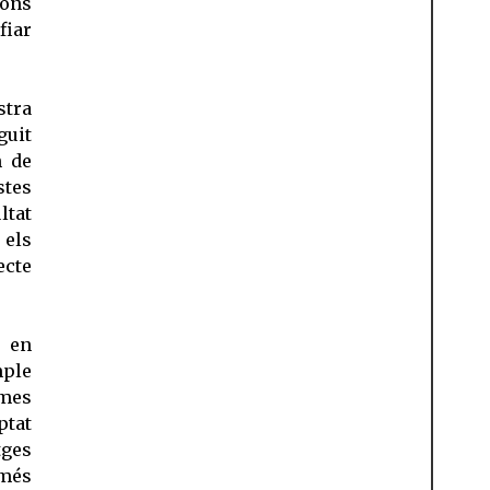
cons
fiar
stra
uit
n de
stes
ltat
 els
ecte
r en
ple
ames
ptat
tges
 més