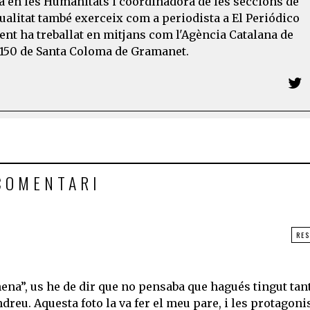
a en les Humanitats i coordinadora de les seccions de
tualitat també exerceix com a periodista a El Periódico
nt ha treballat en mitjans com l'Agència Catalana de
al150 de Santa Coloma de Gramanet.
COMENTARI
RE
nena”, us he de dir que no pensaba que hagués tingut tan
Andreu. Aquesta foto la va fer el meu pare, i les protagoni