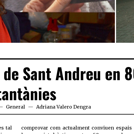
FICA 'ABANS I ARA' // DAVID GARCÍA MATEU
UNA DO
ANDREU
 de Sant Andreu en 
tantànies
General
Adriana Valero Dengra
s tal
comprovar com actualment conviuen espais