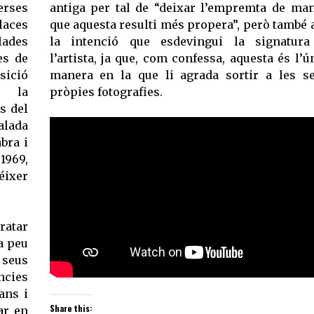
erses
antiga per tal de “deixar l’empremta de ma
laces
que aquesta resulti més propera”, però també
ades
la intenció que esdevingui la signatura
es de
l’artista, ja que, com confessa, aquesta és l’ú
sició
manera en la que li agrada sortir a les s
r la
pròpies fotografies.
s del
alada
bra i
 1969,
néixer
ratar
a peu
 seus
ncies
ans i
Share this:
ar en