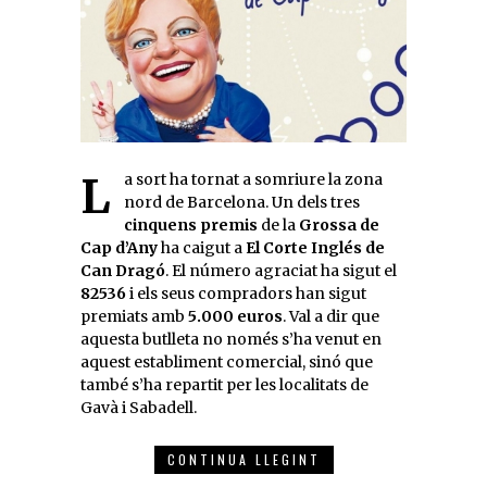
La sort ha tornat a somriure la zona
nord de Barcelona. Un dels tres
cinquens premis
de la
Grossa de
Cap d’Any
ha caigut a
El Corte Inglés de
Can Dragó
. El número agraciat ha sigut el
82536
i els seus compradors han sigut
premiats amb
5.000 euros
. Val a dir que
aquesta butlleta no només s’ha venut en
aquest establiment comercial, sinó que
també s’ha repartit per les localitats de
Gavà i Sabadell.
CONTINUA LLEGINT