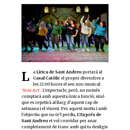
La
Lírica de Sant Andreu
portarà al
Casal Catòlic
el proper divendres a
les 21:00 hores el seu nou musical:
‘
Star Act’
. L’espectacle, però, no només
comptarà amb aquesta única funció, sinó
que es repetirà al llarg d’aquest cap de
setmana i el vinent. Per aquest motiu i amb
l’objectiu que no te’l perdis,
L’Exprés de
Sant Andreu
et vol convidar per anar
completament de franc amb qui tu desitgis