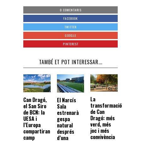
0 COMENTARIS
FACEBOOK
TWITTER
GOOGLE
PINTEREST
TAMBÉ ET POT INTERESSAR...
La
Can Dragó,
El Narcís
transformació
el San Siro
Sala
de Can
de BCN: la
estrenarà
Dragó: més
UESA i
gespa
verd, més
l’Europa
natural
joc i més
compartiran
després
convivència
camp
d’una