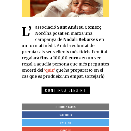
L’associació
Sant Andreu Comerç
Nord
ha posat en marxa una
campanya de
Nadal i Rebaixes
en
un format inèdit. Amb la voluntat de
premiar als seus clients més fidels, l’entitat
regalarà
fins a 100,00 euros
en un xec
regal a aquella persona que més preguntes
encerti del
‘quiz’
que ha preparat (o en el
cas que es produeixi un empat, sortejarà).
CONTINUA LLEGINT
0 COMENTARIS
FACEBOOK
TWITTER
GOOGLE