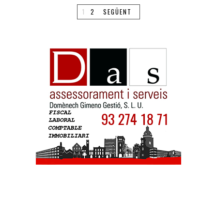
1
2
SEGÜENT