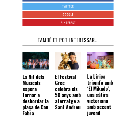
TWITTER
GOOGLE
PINTEREST
TAMBÉ ET POT INTERESSAR...
La Lírica
La Nit dels
El Festival
triomfa amb
Musicals
Grec
‘El Mikado’,
espera
celebra els
una sàtira
tornar a
50 anys amb
victoriana
desbordar la
aterratge a
amb accent
plaça de Can
Sant Andreu
juvenil
Fabra