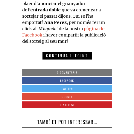
plaer d’anunciar el guanyador
de
l’entrada
doble
que va començar a
sortejar el passat dijous. Qui se l’ha
emportat?
Ana Perez
,
per només fer un
click al ‘
M’agrada
‘ de la nostra
pàgina de
Facebook
i haver compartit la publicació
del sorteig al seu mur!
CONTINUA LLEGINT
0 COMENTARIS
FACEBOOK
TWITTER
GOOGLE
PINTEREST
TAMBÉ ET POT INTERESSAR...