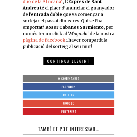
dúo de la Africana’
,
L’Exprés de Sant
Andreu
té el plaer d’anunciar el guanyador
de
l’entrada
doble
que va començar a
sortejar el passat dimecres. Qui se l’ha
emportat?
Roser Cabanes Sarmiento
,
per
només fer un click al ‘
M’agrada
‘ de la nostra
pàgina de Facebook
i haver compartit la
publicació del sorteig al seu mur!
CONTINUA LLEGINT
0 COMENTARIS
FACEBOOK
TWITTER
GOOGLE
PINTEREST
TAMBÉ ET POT INTERESSAR...