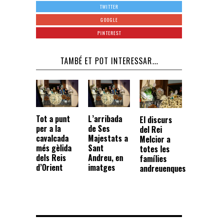
TWITTER
GOOGLE
PINTEREST
TAMBÉ ET POT INTERESSAR...
Tot a punt
L’arribada
El discurs
per a la
de Ses
del Rei
cavalcada
Majestats a
Melcior a
més gèlida
Sant
totes les
dels Reis
Andreu, en
famílies
d’Orient
imatges
andreuenques