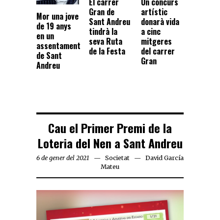
El carrer
Un concurs
Gran de
artístic
Mor una jove
Sant Andreu
donarà vida
de 19 anys
tindrà la
a cinc
en un
seva Ruta
mitgeres
assentament
de la Festa
del carrer
de Sant
Gran
Andreu
Cau el Primer Premi de la
Loteria del Nen a Sant Andreu
6 de gener del 2021
Societat
David García
Mateu