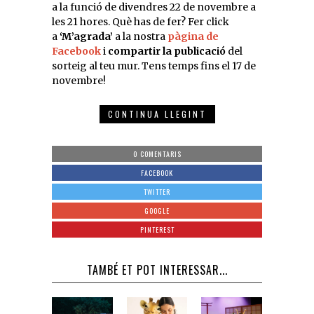
a la funció de divendres 22 de novembre a
les 21 hores. Què has de fer? Fer click
a
‘M’agrada’
a la nostra
pàgina de
Facebook
i
compartir la publicació
del
sorteig al teu mur. Tens temps fins el 17 de
novembre!
CONTINUA LLEGINT
0 COMENTARIS
FACEBOOK
TWITTER
GOOGLE
PINTEREST
TAMBÉ ET POT INTERESSAR...