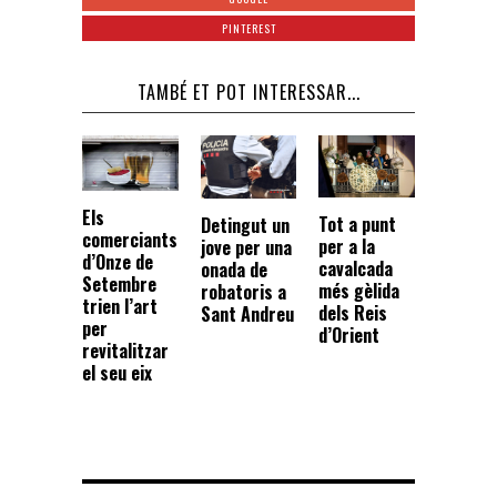
PINTEREST
TAMBÉ ET POT INTERESSAR...
Els
Tot a punt
Detingut un
comerciants
per a la
jove per una
d’Onze de
cavalcada
onada de
Setembre
més gèlida
robatoris a
trien l’art
dels Reis
Sant Andreu
per
d’Orient
revitalitzar
el seu eix