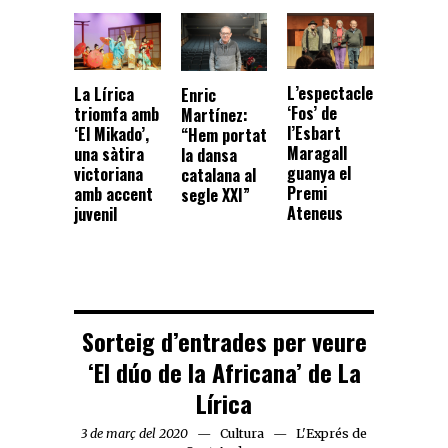
L’espectacle
La Lírica
Enric
‘Fos’ de
triomfa amb
Martínez:
l’Esbart
‘El Mikado’,
“Hem portat
Maragall
una sàtira
la dansa
guanya el
victoriana
catalana al
Premi
amb accent
segle XXI”
Ateneus
juvenil
Sorteig d’entrades per veure
‘El dúo de la Africana’ de La
Lírica
3 de març del 2020
Cultura
L'Exprés de