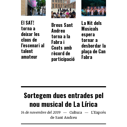
El SAT!
La Nit dels
Breus Sant
torna a
Musicals
Andreu
deixar les
espera
torna a la
claus de
tornar a
Fabra i
l’escenari al
desbordar la
Coats amb
talent
plaça de Can
rècord de
amateur
Fabra
participació
Sortegem dues entrades pel
nou musical de La Lírica
14 de novembre del 2019
Cultura
L'Exprés
de Sant Andreu