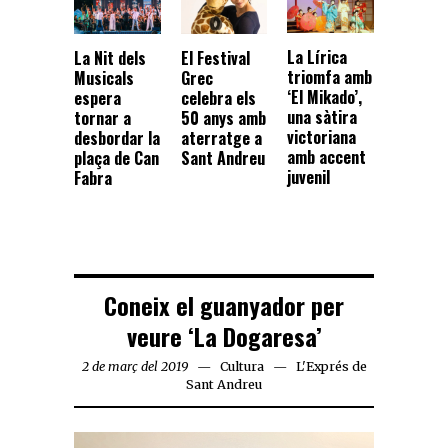
La Lírica
La Nit dels
El Festival
triomfa amb
Musicals
Grec
‘El Mikado’,
espera
celebra els
una sàtira
tornar a
50 anys amb
victoriana
desbordar la
aterratge a
amb accent
plaça de Can
Sant Andreu
juvenil
Fabra
Coneix el guanyador per
veure ‘La Dogaresa’
2 de març del 2019
Cultura
L'Exprés de
Sant Andreu