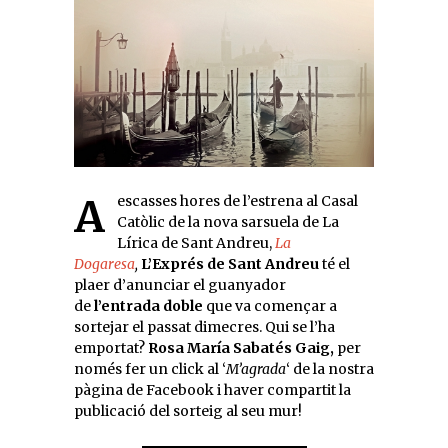
A escasses hores de l’estrena al Casal
Catòlic de la nova sarsuela de La
Lírica de Sant Andreu,
La
Dogaresa
,
L’Exprés de Sant Andreu
té el
plaer d’anunciar el guanyador
de
l’entrada
doble
que va començar a
sortejar el passat dimecres. Qui se l’ha
emportat?
Rosa María Sabatés Gaig
,
per
només fer un click al ‘
M’agrada
‘ de la nostra
pàgina de Facebook i haver compartit la
publicació del sorteig al seu mur!