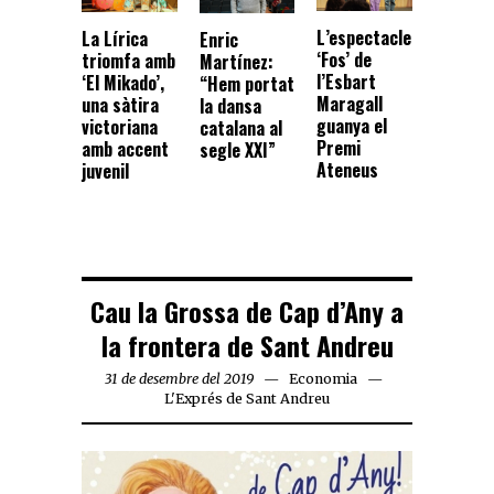
L’espectacle
La Lírica
Enric
‘Fos’ de
triomfa amb
Martínez:
l’Esbart
‘El Mikado’,
“Hem portat
Maragall
una sàtira
la dansa
guanya el
victoriana
catalana al
Premi
amb accent
segle XXI”
Ateneus
juvenil
Cau la Grossa de Cap d’Any a
la frontera de Sant Andreu
31 de desembre del 2019
Economia
L'Exprés de Sant Andreu