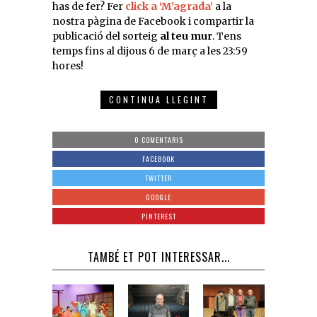
has de fer? Fer
click a ‘M’agrada’
a la
nostra pàgina de Facebook i compartir la
publicació del sorteig
al teu mur
. Tens
temps fins al dijous 6 de març a les 23:59
hores!
CONTINUA LLEGINT
0 COMENTARIS
FACEBOOK
TWITTER
GOOGLE
PINTEREST
TAMBÉ ET POT INTERESSAR...