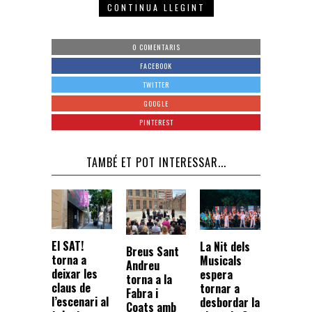
CONTINUA LLEGINT
0 COMENTARIS
FACEBOOK
TWITTER
GOOGLE
PINTEREST
TAMBÉ ET POT INTERESSAR...
El SAT!
La Nit dels
Breus Sant
torna a
Musicals
Andreu
deixar les
espera
torna a la
claus de
tornar a
Fabra i
l’escenari al
desbordar la
Coats amb