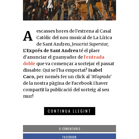
A escasses hores de l’estrena al Casal
Catòlic del nou musical de La Lírica
de Sant Andreu,
Jesucrist Superstar,
L’Exprés de Sant Andreu
té el plaer
d’anunciar el guanyador de
l’entrada
doble
que va començar a sortejar el passat
dissabte. Qui se l’ha emportat?
Isabel
Caco,
per només fer un click al ‘
M’agrada
‘
de la nostra pàgina de Facebook i haver
compartit la publicació del sorteig al seu
mur!
CONTINUA LLEGINT
0 COMENTARIS
FACEBOOK