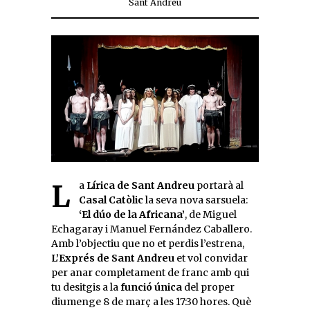
Sant Andreu
La
Lírica de Sant Andreu
portarà al
Casal Catòlic
la seva nova sarsuela:
‘El dúo de la Africana’
, de Miguel
Echagaray i Manuel Fernández Caballero.
Amb l’objectiu que no et perdis l’estrena,
L’Exprés de Sant Andreu
et vol convidar
per anar completament de franc amb qui
tu desitgis a la
funció única
del proper
diumenge 8 de març a les 17:30 hores. Què