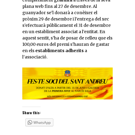
completament
gratuïta
a través de la seva
plana web fins al 27 de desembre. Al
guanyador se’l donarà a conèixer el
pròxim 29 de desembre i l’entrega del xec
s’efectuarà públicament el 31 de desembre
en un establiment associat a l’entitat. En
aquest sentit, s’ha de posar de relleu que els
100,00 euros del premi s’hauran de gastar
en els
establiments adherits
a
l’associació.
Share this:
WhatsApp