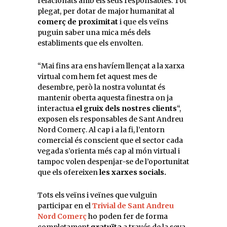
relacionats amb els seus responsables. Tot
plegat, per dotar de major humanitat al
comerç de proximitat
i que els veïns
puguin saber una mica més dels
establiments que els envolten.
“Mai fins ara ens havíem llençat a la xarxa
virtual com hem fet aquest mes de
desembre, però la nostra voluntat és
mantenir oberta aquesta finestra on ja
interactua
el gruix dels nostres clients
“,
exposen els responsables de Sant Andreu
Nord Comerç. Al cap i a la fi, l’entorn
comercial és conscient que el sector cada
vegada s’orienta més cap al món virtual i
tampoc volen despenjar-se de l’oportunitat
que els ofereixen
les xarxes socials.
Tots els veïns i veïnes que vulguin
participar en el
Trivial de Sant Andreu
Nord Comerç
ho poden fer de forma