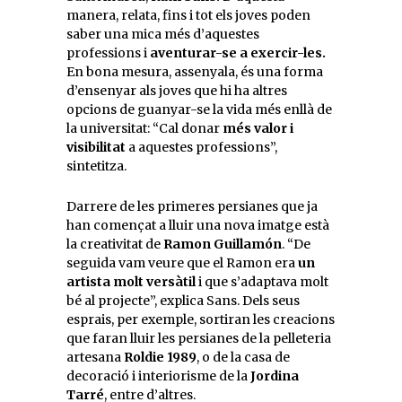
manera, relata, fins i tot els joves poden
saber una mica més d’aquestes
professions i
aventurar-se a exercir-les.
En bona mesura, assenyala, és una forma
d’ensenyar als joves que hi ha altres
opcions de guanyar-se la vida més enllà de
la universitat: “Cal donar
més valor i
visibilitat
a aquestes professions”,
sintetitza.
Darrere de les primeres persianes que ja
han començat a lluir una nova imatge està
la creativitat de
Ramon Guillamón
. “De
seguida vam veure que el Ramon era
un
artista molt versàtil
i que s’adaptava molt
bé al projecte”, explica Sans. Dels seus
esprais, per exemple, sortiran les creacions
que faran lluir les persianes de la pelleteria
artesana
Roldie 1989
, o de la casa de
decoració i interiorisme de la
Jordina
Tarré
, entre d’altres.