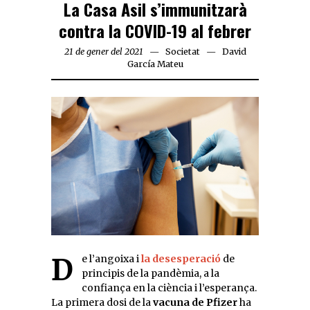
La Casa Asil s’immunitzarà
contra la COVID-19 al febrer
21 de gener del 2021
Societat
David
García Mateu
De l’angoixa i
la desesperació
de
principis de la pandèmia, a la
confiança en la ciència i l’esperança.
La primera dosi de la
vacuna de Pfizer
ha