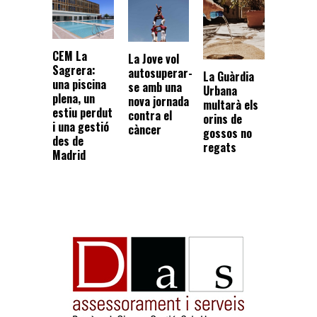
CEM La
La Jove vol
Sagrera:
autosuperar-
La Guàrdia
una piscina
se amb una
Urbana
plena, un
nova jornada
multarà els
estiu perdut
contra el
orins de
i una gestió
càncer
gossos no
des de
regats
Madrid