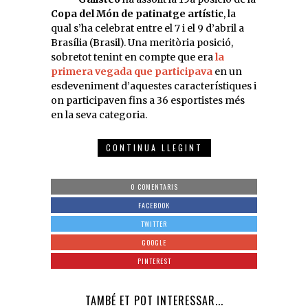
Copa del Món de patinatge artístic
, la
qual s’ha celebrat entre el 7 i el 9 d’abril a
Brasília (Brasil). Una meritòria posició,
sobretot tenint en compte que era
la
primera vegada que participava
en un
esdeveniment d’aquestes característiques i
on participaven fins a 36 esportistes més
en la seva categoria.
CONTINUA LLEGINT
0 COMENTARIS
FACEBOOK
TWITTER
GOOGLE
PINTEREST
TAMBÉ ET POT INTERESSAR...