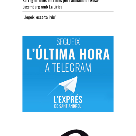
Sortegem dues entrades per l’actuació de Rosa-
Luxemburg amb La Lírica
‘Llegeix, escolta i viu’