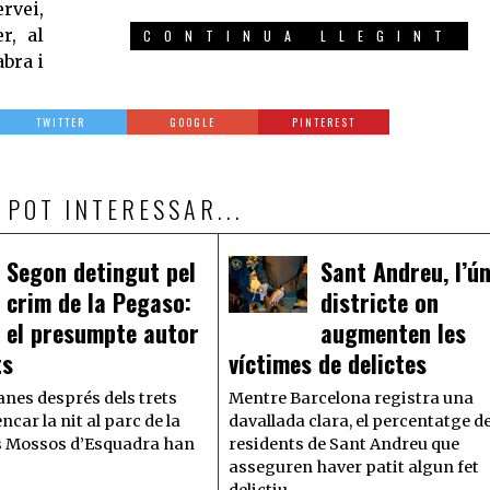
rvei,
r, al
CONTINUA LLEGINT
abra i
TWITTER
GOOGLE
PINTEREST
 POT INTERESSAR...
Segon detingut pel
Sant Andreu, l’ún
crim de la Pegaso:
districte on
 el presumpte autor
augmenten les
ts
víctimes de delictes
nes després dels trets
Mentre Barcelona registra una
ncar la nit al parc de la
davallada clara, el percentatge d
s Mossos d’Esquadra han
residents de Sant Andreu que
asseguren haver patit algun fet
delictiu