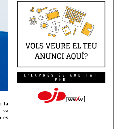
L’EXPRÉS ÉS AUDITAT
PER
 a
la
i va
a es
.