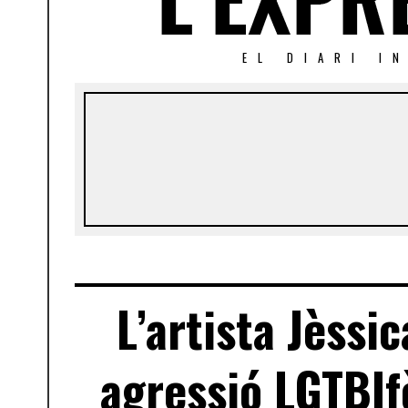
EL DIARI I
L’artista Jèssi
agressió LGTBIf