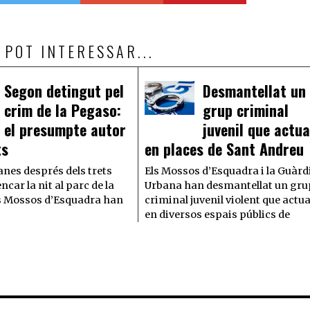
 POT INTERESSAR...
Segon detingut pel
Desmantellat un
crim de la Pegaso:
grup criminal
 el presumpte autor
juvenil que actu
ts
en places de Sant Andreu
nes després dels trets
Els Mossos d’Esquadra i la Guàrd
ncar la nit al parc de la
Urbana han desmantellat un gru
s Mossos d’Esquadra han
criminal juvenil violent que actu
en diversos espais públics de