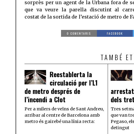
sorprès per un agent de la Urbana fora de se
que va veure la parella discutint al carre
costat de la sortida de l’estació de metro de F
0 COMENTARIS
FACEBOOK
TAMBÉ ET
Reestablerta la
circulació per l’L1
de metro després de
arrestat
l’incendi a Clot
dels tre
Per a milers de veïns de Sant Andreu,
Tres setma
arribar al centre de Barcelona amb
que van tre
metro és gairebé una línia recta:
Pegaso, el
detingut