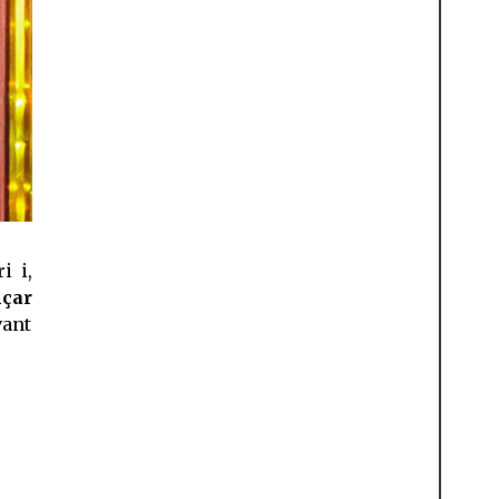
i i,
nçar
vant