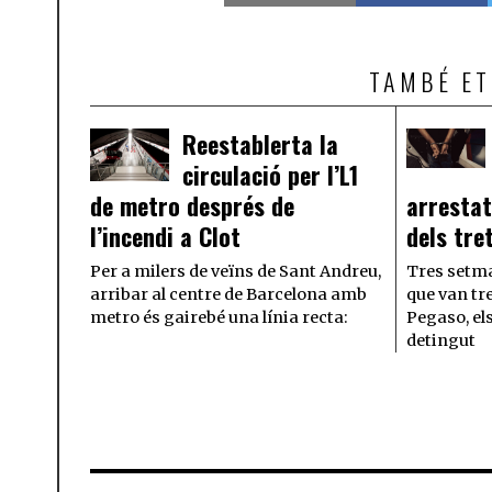
TAMBÉ ET
Reestablerta la
circulació per l’L1
de metro després de
arrestat
l’incendi a Clot
dels tre
Per a milers de veïns de Sant Andreu,
Tres setma
arribar al centre de Barcelona amb
que van tre
metro és gairebé una línia recta:
Pegaso, el
detingut