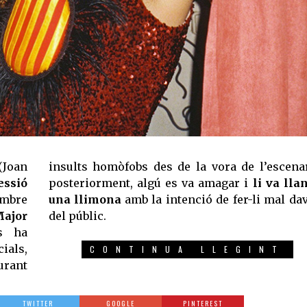
Joan
insults homòfobs des de la vora de l’escenar
ssió
posteriorment, algú es va amagar i
li va lla
embre
una llimona
amb la intenció de fer-li mal da
ajor
del públic.
s ha
cials,
CONTINUA LLEGINT
urant
TWITTER
GOOGLE
PINTEREST