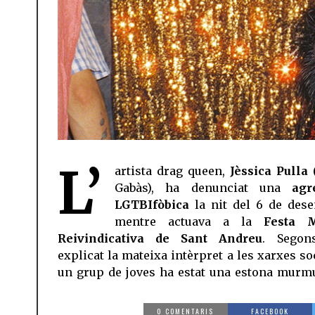
L’
artista drag queen,
Jèssica Pulla
(
Gabàs), ha denunciat una
agre
LGTBIfòbica
la nit del 6 de des
mentre actuava a la
Festa M
Reivindicativa de Sant Andreu
. Segon
explicat la mateixa intèrpret a les xarxes so
un grup de joves ha estat una estona murm
0 COMENTARIS
FACEBOOK